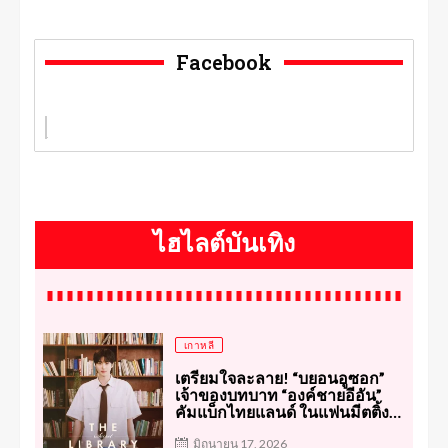
Facebook
ไฮไลต์บันเทิง
เกาหลี
เตรียมใจละลาย! “บยอนอูซอก”
เจ้าของบทบาท “องค์ชายอีอัน”
คัมแบ็กไทยแลนด์ ในแฟนมีตติ้ง
“2026 ByeonWooSeok Asia
Fanmeeting Tour in Bangkok”
มิถุนายน 17, 2026