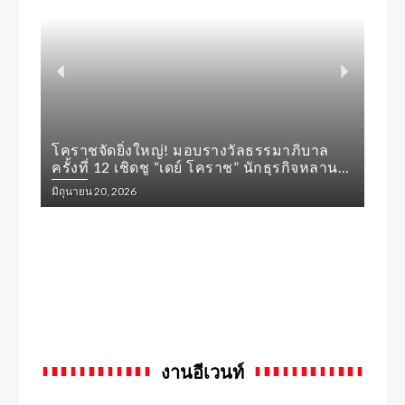
โคราชจัดยิ่งใหญ่! มอบรางวัลธรรมาภิบาล
”วัน
ครั้งที่ 12 เชิดชู “เดย์ โคราช” นักธุรกิจหลาน
ทองเ
ย่าโมคนโคราช ต้นแบบคนดีศรีแผ่นดิน
คว้า
มิถุนายน 20, 2026
พฤษภา
งานอีเวนท์