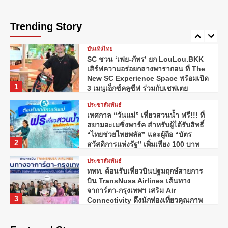
อะตอมคลินิก ฉลองครบรอบ 15 ปี จัด
ใหญ่ แจกทองคำ 15 รางวัล ลุ้นรับของ
Trending Story
รางวัลรวมมูลค่ากว่าล้านบาท
5
บันเทิงไทย
SC ชวน ‘เฟย-ภัทร’ ยก LouLou.BKK
เสิร์ฟความอร่อยกลางพารากอน ที่ The
New SC Experience Space พร้อมเปิด
1
3 เมนูเอ็กซ์คลูซีฟ ร่วมกับเชฟเตย
MasterChef
ประชาสัมพันธ์
เทศกาล “วันแม่” เที่ยวสวนน้ำ ฟรี!!! ที่
สยามอะเมซิ่งพาร์ค สำหรับผู้ได้รับสิทธิ์
“ไทยช่วยไทยพลัส” และผู้ถือ “บัตร
2
สวัสดิการแห่งรัฐ” เพิ่มเพียง 100 บาท
สนุกได้ทั้งสวนน้ำและสวนสนุกไม่อั้น
ประชาสัมพันธ์
ตลอดวัน
ททท. ต้อนรับเที่ยวบินปฐมฤกษ์สายการ
บิน TransNusa Airlines เส้นทาง
จาการ์ตา-กรุงเทพฯ เสริม Air
3
Connectivity ดึงนักท่องเที่ยวคุณภาพ
จากอินโดนีเซีย เริ่มเที่ยวแรกบินแรก 6
บันเทิงไทย
สิงหาคมนี้
สิ้นสุดการรอคอย MONO Original เผย