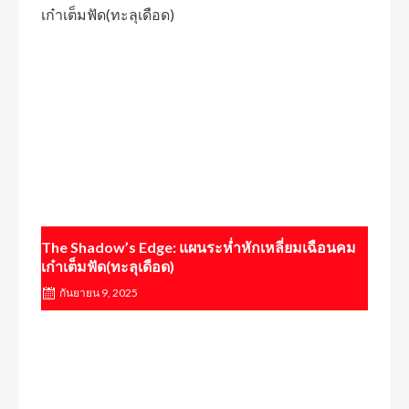
The Shadow’s Edge: แผนระห่ำหักเหลี่ยมเฉือนคม
สมาคม
เก๋าเต็มฟัด(ทะลุเดือด)
ภาพถ่
ซานแล
กันยายน 9, 2025
ศิลปิน
กรกฎ