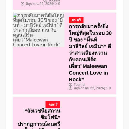
Toonist
มิถุนายน 29, 2026
0
ดนตรี
การกลับมาครั้งยิ่ง
ใหญ่ที่สุดในรอบ 30
ปี ของ “มิ้นท์ –
มาลีวัลย์ เจมีน่า” ดี
ว่าสาวเสียงหวาน
กับคอนเสิร์ต
เดี่ยว”Maleewan
Concert Love in
Rock”
Toonist
พฤษภาคม 22, 2026
0
ดนตรี
“สังเวชนียสถาน
ซิมโฟนี”
ปรากฏการณ์ดนตรี