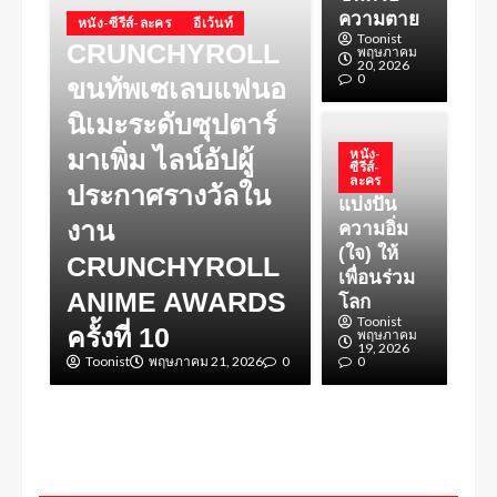
ความตาย
หนัง-ซีรีส์-ละคร
อีเว้นท์
Toonist
CRUNCHYROLL
พฤษภาคม
20, 2026
0
ขนทัพเซเลบแฟนอ
นิเมะระดับซุปตาร์
มาเพิ่ม ไลน์อัปผู้
หนัง-
ซีรีส์-
ละคร
ประกาศรางวัลใน
แบ่งปัน
งาน
ความอิ่ม
(ใจ) ให้
CRUNCHYROLL
เพื่อนร่วม
ANIME AWARDS
โลก
Toonist
ครั้งที่ 10
พฤษภาคม
19, 2026
Toonist
พฤษภาคม 21, 2026
0
0