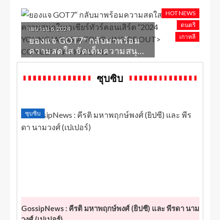
YU DOWOOK ร่วมกิจกรรม
สุดเอ็กซ์คลูซีพ “DANCE TO
HOT NEWS
BE FREE” โปรเจ็คเวิร์กช็อป
ดนตรี
เมษายน 6, 2024
เต้น ฟรี!
เกาหลี
ยองแจ GOT7″ กลับมาพร้อม
ความสดใส จัดเต็มความสนุก
ในเอเชียร์ทัวร์คอนเสิร์ต
“2024 YOUNGJAE ASIA
ซุบซิบ
TOUR <INSIDE OUT>
CONCERT IN THAILAND”
ซุบซิบ
GossipNews : คีรติ มหาพฤกษ์พงศ์ (ยิปซี) และ พีรดา นาม
วงศ์ (เปเปอร์)