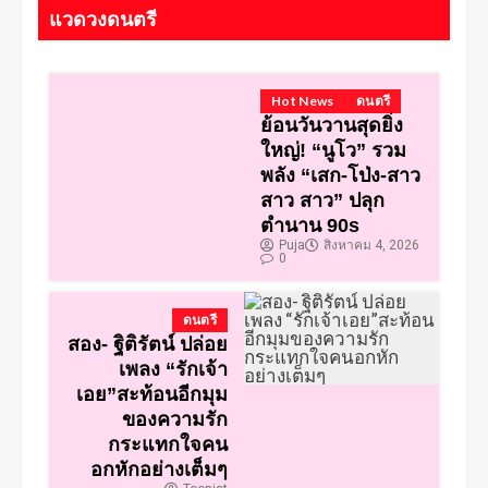
แวดวงดนตรี
Hot News
ดนตรี
ย้อนวันวานสุดยิ่ง
ใหญ่! “นูโว” รวม
พลัง “เสก-โป่ง-สาว
สาว สาว” ปลุก
ตำนาน 90s
Puja
สิงหาคม 4, 2026
0
ดนตรี
สอง- ฐิติรัตน์ ปล่อย
เพลง “รักเจ้า
เอย”สะท้อนอีกมุม
ของความรัก
กระแทกใจคน
อกหักอย่างเต็มๆ