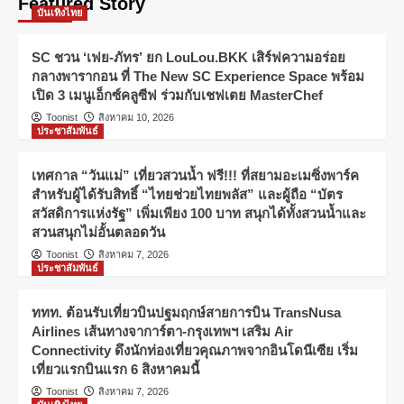
Featured Story
บันเทิงไทย
โฉมภาพชุดแรก ใน “นาคี๓ ครุฑา
นาคี” มหากาพย์สงครามศักดิ์สิทธิ์ที่ทุก
4
คนรอคอย
SC ชวน ‘เฟย-ภัทร’ ยก LouLou.BKK เสิร์ฟความอร่อย
กลางพารากอน ที่ The New SC Experience Space พร้อม
ประชาสัมพันธ์
เปิด 3 เมนูเอ็กซ์คลูซีฟ ร่วมกับเชฟเตย MasterChef
อะตอมคลินิก ฉลองครบรอบ 15 ปี จัด
Toonist
สิงหาคม 10, 2026
ใหญ่ แจกทองคำ 15 รางวัล ลุ้นรับของ
ประชาสัมพันธ์
รางวัลรวมมูลค่ากว่าล้านบาท
5
เทศกาล “วันแม่” เที่ยวสวนน้ำ ฟรี!!! ที่สยามอะเมซิ่งพาร์ค
บันเทิงไทย
สำหรับผู้ได้รับสิทธิ์ “ไทยช่วยไทยพลัส” และผู้ถือ “บัตร
SC ชวน ‘เฟย-ภัทร’ ยก LouLou.BKK
สวัสดิการแห่งรัฐ” เพิ่มเพียง 100 บาท สนุกได้ทั้งสวนน้ำและ
เสิร์ฟความอร่อยกลางพารากอน ที่ The
New SC Experience Space พร้อมเปิด
สวนสนุกไม่อั้นตลอดวัน
1
3 เมนูเอ็กซ์คลูซีฟ ร่วมกับเชฟเตย
Toonist
สิงหาคม 7, 2026
MasterChef
ประชาสัมพันธ์
ประชาสัมพันธ์
เทศกาล “วันแม่” เที่ยวสวนน้ำ ฟรี!!! ที่
ททท. ต้อนรับเที่ยวบินปฐมฤกษ์สายการบิน TransNusa
สยามอะเมซิ่งพาร์ค สำหรับผู้ได้รับสิทธิ์
“ไทยช่วยไทยพลัส” และผู้ถือ “บัตร
Airlines เส้นทางจาการ์ตา-กรุงเทพฯ เสริม Air
2
สวัสดิการแห่งรัฐ” เพิ่มเพียง 100 บาท
Connectivity ดึงนักท่องเที่ยวคุณภาพจากอินโดนีเซีย เริ่ม
สนุกได้ทั้งสวนน้ำและสวนสนุกไม่อั้น
เที่ยวแรกบินแรก 6 สิงหาคมนี้
ประชาสัมพันธ์
ตลอดวัน
Toonist
สิงหาคม 7, 2026
ททท. ต้อนรับเที่ยวบินปฐมฤกษ์สายการ