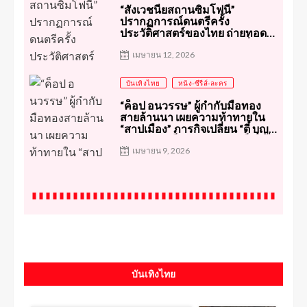
“สังเวชนียสถานซิมโฟนี”
ปรากฏการณ์ดนตรีครั้ง
ประวัติศาสตร์ของไทย ถ่ายทอด
พุทธประวัติผ่านซิมโฟนีสุดยิ่งใหญ่
สะกดผู้ชมแน่นหอประชุมจุฬาฯ
เมษายน 12, 2026
บันเทิงไทย
หนัง-ซีรีส์-ละคร
“ค็อป อนวรรษ” ผู้กำกับมือทอง
สายล้านนา เผยความท้าทายใน
“สาปเมือง” ภารกิจเปลี่ยน “ตี๋ บุญย
เกียรติ” ให้เป็นไอ้ต้าวหมาเด็กคลั่ง
รัก
เมษายน 9, 2026
บันเทิงไทย