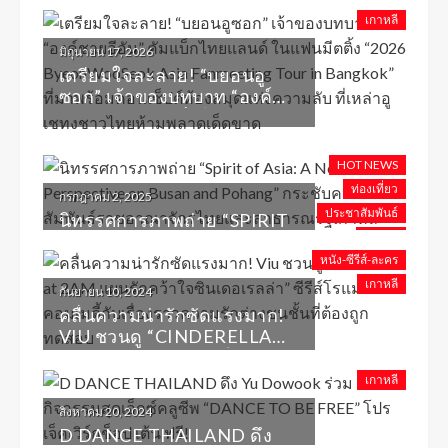
เขย่าเวทีสุดเดือด ใน 2026
เกาหลี
P1HARMONY ASIA STAGE
มิถุนายน 17, 2026
[BE UNIQUE] IN BANGKOK
เตรียมใจละลาย! “บยอนอู
ซอก” เจ้าของบทบาท “องค์
ชายอีอัน” คัมแบ็กไทยแลนด์
ในแฟนมีตติ้ง “2026
BYEONWOOSEOK ASIA
HOT NEWS
FANMEETING TOUR IN
ท่องเที่ยว
กรกฎาคม 2, 2025
BANGKOK” ที่มาพร้อมคอน
ประชาสัมพันธ์
นิทรรศการภาพถ่าย “SPIRIT
เซ็ปต์ห้องสมุดแห่งความลับ ที่
อีเว้นท์
OF ASIA: A NEW
เหล่าอูเชทงชาวไทยห้าม
PERSPECTIVE ON BUSAN
หนัง-ซีรีส์-ละคร
พลาดเด็ดขาด
AND POHANG” กระชับ
เกาหลี
กันยายน 10, 2024
ความสัมพันธ์ราชอาณาจักร
คลื่นความน่ารักซัดแรงมาก!
ไทยและสาธารณรัฐเกาหลี
VIU ชวนดู “CINDERELLA
AT 2AM แผนรักคว้าใจซิ
นเดอเรลล่า” ซีรีส์โรแมนติก
เกาหลี
คอมเมดี้กับเรื่องราวความรัก
สิงหาคม 20, 2024
ต่างชนชั้นที่ต้องถูกทดสอบ
D DANCE THAILAND ดึง