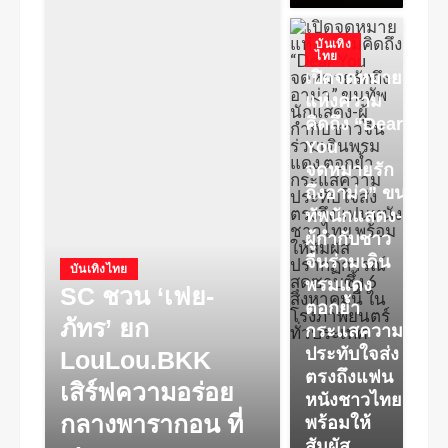
บันเทิง
ไทย
เปิดจดหมาย
แห่งความ
คิดถึง “Dear
You
จดหมายรัก
ถึงอาม่า” ขน
ทัพนักแสดง-
ผู้กำกับชาว
จีนร่วมเดิน
บันเทิงไทย
พรมแดง
SC ชวน ‘เฟย-
ตอกย้ำ
ภัทร’ ยก
กระแสความ
ประทับใจส่ง
LouLou.BKK
ตรงถึงแฟน
เสิร์ฟความอร่อย
หนังชาวไทย
กลางพารากอน ที่
พร้อมให้
สัมผัส