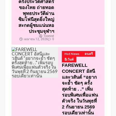
ครั้งประวัติศาสตร์
ของไทย ถ่ายทอด
พุทธประวัติผ่าน
ซิมโฟนีสุดยิ่งใหญ่
สะกดผู้ชมแน่นหอ
ประชุมจุฬาฯ
Toonist
เมษายน 12, 2026
0
Hot News
ดนตรี
อีเว้นท์
FAREWELL
CONCERT อัสนี
และวสันต์ “อยาก
จะย้ำ ชัดๆ ครั้ง
สุดท้าย . .” เพิ่ม
รอบพิเศษเพื่อแฟน
ตัวจริง ในวันพุธที่
2 กันยายน 2569
รอบเดียวเท่านั้น