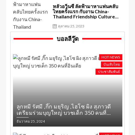
หลัวอวิ๋นซี ลัดฟ้ามาหาแฟนคลับ
ไทยครั้งแรก กับงาน China-
Thailand Friendship Culture
Exchange “Special Live Show
with Luo Yunxi”
ตุลาคม 25, 2023
บอลลีวู๊ด
HOT NEWS
บันเทิงไทย
ประชาสัมพันธ์
ลูกหมี รัศมี ,กิ๊ก มยุริญ ,ไฮโซ ผิง สุภาวดี
เตรียมร่วมบุญใหญ่ บวชเด็ก 350 คนที่
อินเดีย
ธันวาคม 25, 2024