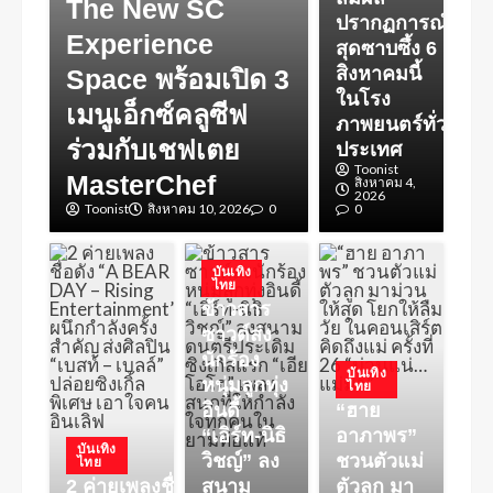
The New SC
ปรากฏการณ์
Experience
สุดซาบซึ้ง 6
สิงหาคมนี้
Space พร้อมเปิด 3
ในโรง
เมนูเอ็กซ์คลูซีฟ
ภาพยนตร์ทั่ว
ร่วมกับเชฟเตย
ประเทศ
Toonist
MasterChef
สิงหาคม 4,
2026
Toonist
สิงหาคม 10, 2026
0
0
บันเทิง
ไทย
ข้าวสาร
ซาวด์ส่ง
นักร้อง
บันเทิง
หนุ่มลูกทุ่ง
ไทย
อินดี้
“ฮาย
“เอิร์ท-นิธิ
อาภาพร”
บันเทิง
วิชญ์” ลง
ชวนตัวแม่
ไทย
2 ค่ายเพลงชื่อดัง
สนาม
ตัวลูก มา