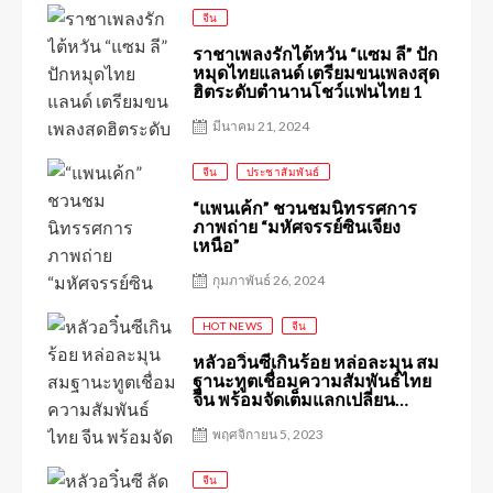
จีน
ราชาเพลงรักไต้หวัน “แซม ลี” ปัก
หมุดไทยแลนด์ เตรียมขนเพลงสุด
ฮิตระดับตำนานโชว์แฟนไทย 1
มีนาคม 21, 2024
จีน
ประชาสัมพันธ์
“แพนเค้ก” ชวนชมนิทรรศการ
ภาพถ่าย “มหัศจรรย์ซินเจียง
เหนือ”
กุมภาพันธ์ 26, 2024
HOT NEWS
จีน
หลัวอวิ๋นซีเกินร้อย หล่อละมุน สม
ฐานะทูตเชื่อมความสัมพันธ์ไทย
จีน พร้อมจัดเต็มแลกเปลี่ยน
วัฒนธรรม ในงาน China-
Thailand Friendship Culture
พฤศจิกายน 5, 2023
Exchange “Special Live Show
with Luo Yunxi”
จีน