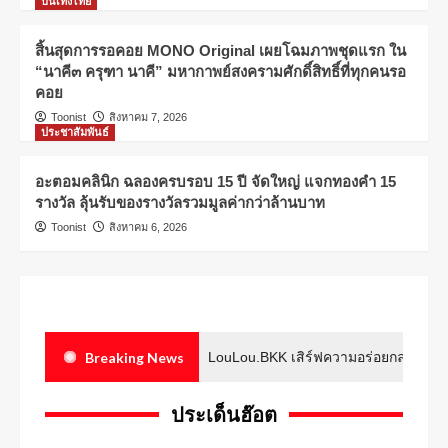
บันเทิงไทย
บิน TransNusa Airlines เส้นทาง
จาการ์ตา-กรุงเทพฯ เสริม Air
3
Connectivity ดึงนักท่องเที่ยวคุณภาพ
สิ้นสุดการรอคอย MONO Original เผยโฉมภาพชุดแรก ใน
จากอินโดนีเซีย เริ่มเที่ยวแรกบินแรก 6
“นาคี๓ ครุฑา นาคี” มหากาพย์สงครามศักดิ์สิทธิ์ที่ทุกคนรอ
บันเทิงไทย
สิงหาคมนี้
คอย
สิ้นสุดการรอคอย MONO Original เผย
Toonist
สิงหาคม 7, 2026
โฉมภาพชุดแรก ใน “นาคี๓ ครุฑา
ประชาสัมพันธ์
นาคี” มหากาพย์สงครามศักดิ์สิทธิ์ที่ทุก
4
คนรอคอย
อะตอมคลินิก ฉลองครบรอบ 15 ปี จัดใหญ่ แจกทองคำ 15
ประชาสัมพันธ์
รางวัล ลุ้นรับของรางวัลรวมมูลค่ากว่าล้านบาท
อะตอมคลินิก ฉลองครบรอบ 15 ปี จัด
Toonist
สิงหาคม 6, 2026
ใหญ่ แจกทองคำ 15 รางวัล ลุ้นรับของ
รางวัลรวมมูลค่ากว่าล้านบาท
5
Breaking News
 ‘เฟย-ภัทร’ ยก LouLou.BKK เสิร์ฟความอร่อยกลางพารากอน ที่ The New SC
ประเด็นฮ๊อต