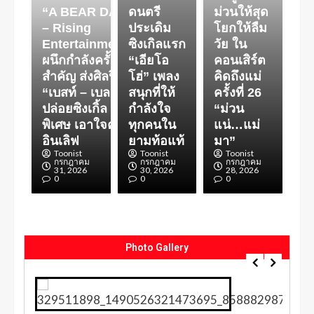
“A BEAR DAY
ดนตรี
ม่วนให้สุด
– Rising
ประเดิม
โยกให้ลืม
Entertainment”
ซิงเกิลแรก
วัย ใน
ผนึกกำลังครั้ง
“เอียโอ
คอนเสิร์ต
สำคัญ ส่งศิลปิน
โฮ่” เพลง
คิดถึงแม่
“เบสท์ – เบลล์”
สนุกที่ให้
ครั้งที่ 26
ปล่อยซิงเกิ้ล
กำลังใจ
“ม่วน
พิเศษ เอาใจคน
ทุกคนใน
แน่…แม่
อินเลิฟ
ยามท้อแท้
มา”
Toonist
Toonist
Toonist
กรกฎาคม
กรกฎาคม
กรกฎาคม
31, 2026
30, 2026
28, 2026
0
0
0
Photo Gallery