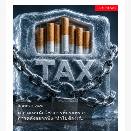
HOT NEWS
สิงหาคม 4, 2026
สิงหา
ความเห็นนักวิชาการที่กระทรวง
ย้อน
การคลังอยากฟัง “ทำไมต้องเร่ง
รวม
ปรับโครงสร้างภาษีบุหรี่ให้เป็น
สาว
อัตราเดียวทันที”