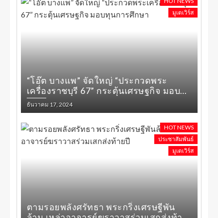
HOT NEWS
มูเตเวิร์ส
“โอ๊ต บางแพ” จัดใหญ่ “ประกวดพระ
เครื่องราชบุรี 67” กระตุ้นเศรษฐกิจ มอบ
ทุนการศึกษา
ธันวาคม 17, 2024
HOT NEWS
ประชาสัมพันธ์
มูเตเวิร์ส
ตามรอยพลังศรัทธา พระกริ่งเศรษฐีพัน
ล้าน เหล่าอาจารย์ฆราวาสร่วมเสกส่งท้าย