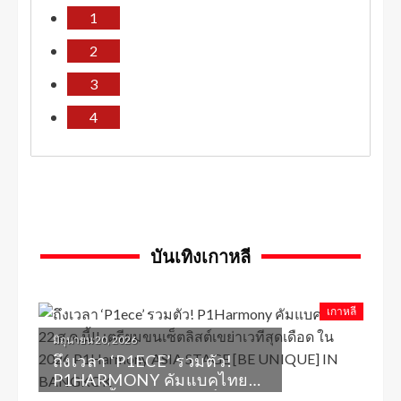
1
2
3
4
บันเทิงเกาหลี
เกาหลี
มิถุนายน 20, 2026
ถึงเวลา ‘P1ECE’ รวมตัว!
P1HARMONY คัมแบคไทย
22 ส.ค.นี้!! เตรียมขนเซ็ตลิสต์