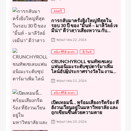
ที่มาพร้อมคอนเซ็ปต์ห้องสมุดแห่ง
ความลับ ที่เหล่าอูเชทงชาวไทย
ดนตรี
ห้ามพลาดเด็ดขาด
การกลับมาครั้งยิ่งใหญ่ที่สุดใน
รอบ 30 ปี ของ “มิ้นท์ – มาลีวัลย์ เจ
มีน่า” ดีว่าสาวเสียงหวาน กับ
คอนเสิร์ตเดี่ยว”Maleewan
Concert Love in Rock”
พฤษภาคม 22, 2026
หนัง-ซีรีส์-ละคร
อีเว้นท์
CRUNCHYROLL ขนทัพเซเลบ
แฟนอนิเมะระดับซุปตาร์มาเพิ่ม
ไลน์อัปผู้ประกาศรางวัลใน งาน
CRUNCHYROLL ANIME
AWARDS ครั้งที่ 10
พฤษภาคม 21, 2026
หนัง-ซีรีส์-ละคร
เปิดเทอมนี้… พร้อมเสียงกรีดร้อง ที่
ยังวนเวียนอยู่ในมหาวิทยาลัย และ
ถูกเขียนขึ้นด้วยความตาย
พฤษภาคม 20, 2026