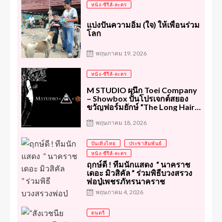
หนัง-ซีรีส์-ละคร
แบ่งปันความอิ่ม (ใจ) ให้เพื่อนร่วม
โลก
พฤษภาคม 19, 2026
หนัง-ซีรีส์-ละคร
M STUDIO ผนึก Toei Company
– Showbox ปั้นโปรเจกต์สยอง
ขวัญฟอร์มยักษ์ “The Long Hair
In The Attic” ดัดแปลงจากผลงาน
Junji Ito ตั้งเป้าทะลุตลาดโลก
พฤษภาคม 18, 2026
บันเทิงไทย
ประชาสัมพันธ์
หนัง-ซีรีส์-ละคร
ฤกษ์ดี ! ทีมนักแสดง “ นาคราช
เดอะ มิวสิคัล ” ร่วมพิธีบวงสรวง
พ่อปู่เพชรภัทรนาคราช
พฤษภาคม 4, 2026
ดนตรี