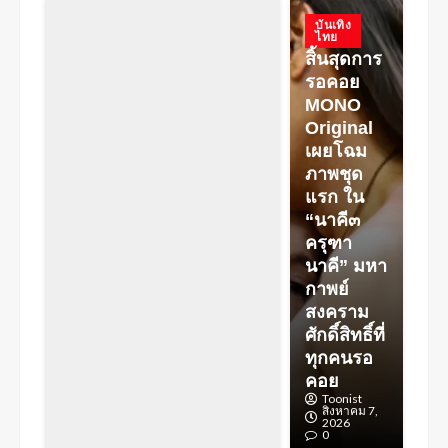
บันเทิง
ไทย
สิ้นสุดการ
รอคอย
MONO
Original
เผยโฉม
ภาพชุด
แรก ใน
“นาคี๓
ครุฑา
นาคี” มหา
กาพย์
สงคราม
ศักดิ์สิทธิ์ที่
ทุกคนรอ
คอย
Toonist
สิงหาคม 7,
2026
0