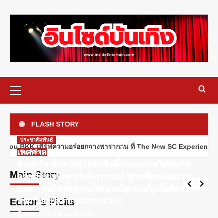
ประชาสัมพันธ์
ททท. ต้อนรับเที่ยวบินปฐมฤกษ์สายการ
บันเทิงไทย
บิน TransNusa Airlines เส้นทาง
FLASH STORY
SC ชวน ‘เฟย-ภัทร’ ยก LouLou.BKK เสิร์ฟ
จาการ์ตา-กรุงเทพฯ เสริม Air
ความอร่อยกลางพารากอน ที่ The New SC
3
ประชาสัมพันธ์
Connectivity ดึงนักท่องเที่ยวคุณภาพ
อยกลางพารากอน ที่ The New SC Experience Space พร้อมเปิด 3 เมนูเอ็
จากอินโดนีเซีย เริ่มเที่ยวแรกบินแรก 6
เทศกาล “วันแม่” เที่ยวสวนน้ำ ฟรี!!! ที่สยามอะเม
Experience Space พร้อมเปิด 3 เมนูเอ็กซ์
บันเทิงไทย
บันเทิงไทย
สิงหาคมนี้
SC ชวน ‘เฟย-ภัทร’ ยก LouLou.BKK เสิร์ฟ
ซิ่งพาร์ค สำหรับผู้ได้รับสิทธิ์ “ไทยช่วยไทยพลัส”
คลูซีฟ ร่วมกับเชฟเตย MasterChef
สิ้นสุดการรอคอย MONO Original เผย
Main Story
ความอร่อยกลางพารากอน ที่ The New SC
และผู้ถือ “บัตรสวัสดิการแห่งรัฐ” เพิ่มเพียง 100
โฉมภาพชุดแรก ใน “นาคี๓ ครุฑา
Toonist
สิงหาคม 10, 2026
นาคี” มหากาพย์สงครามศักดิ์สิทธิ์ที่ทุก
Experience Space พร้อมเปิด 3 เมนูเอ็กซ์คลูซีฟ
บาท สนุกได้ทั้งสวนน้ำและสวนสนุกไม่อั้นตลอด
4
คนรอคอย
ร่วมกับเชฟเตย MasterChef
วัน
Editor’s Picks
Toonist
Toonist
สิงหาคม 10, 2026
สิงหาคม 7, 2026
ประชาสัมพันธ์