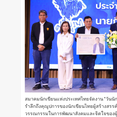
สมาคมนักเขียนแห่งประเทศไทยจัดงาน “วันนักเข
รำลึกถึงคุณูปการของนักเขียนไทยผู้สร้างสรร
วรรณกรรมในการพัฒนาสังคมและจิตใจของผู้คนใ