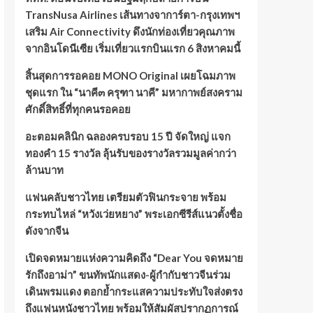
TransNusa Airlines เส้นทางจาการ์ตา-กรุงเทพฯ
เสริม Air Connectivity ดึงนักท่องเที่ยวคุณภาพ
จากอินโดนีเซีย เริ่มเที่ยวแรกบินแรก 6 สิงหาคมนี้
สิ้นสุดการรอคอย MONO Original เผยโฉมภาพ
ชุดแรก ใน “นาคี๓ ครุฑา นาคี” มหากาพย์สงคราม
ศักดิ์สิทธิ์ที่ทุกคนรอคอย
อะตอมคลินิก ฉลองครบรอบ 15 ปี จัดใหญ่ แจก
ทองคำ 15 รางวัล ลุ้นรับของรางวัลรวมมูลค่ากว่า
ล้านบาท
แฟนคลับชาวไทย เตรียมตัวฟินกระจาย พร้อม
กระทบไหล่ “หวังเว่ยหยาง” พระเอกซีรีส์แนวตั้งชื่อ
ดังจากจีน
เปิดจดหมายแห่งความคิดถึง “Dear You จดหมาย
รักถึงอาม่า” ขนทัพนักแสดง-ผู้กำกับชาวจีนร่วม
เดินพรมแดง ตอกย้ำกระแสความประทับใจส่งตรง
ถึงแฟนหนังชาวไทย พร้อมให้สัมผัสปรากฏการณ์