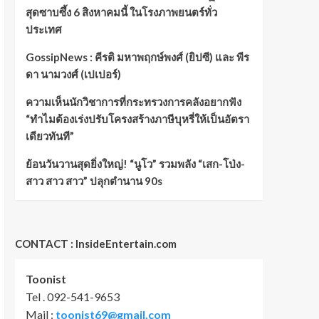
สุดซาบซึ้ง 6 สิงหาคมนี้ ในโรงภาพยนตร์ทั่ว
ประเทศ
GossipNews : คีรติ มหาพฤกษ์พงศ์ (ยิปซี) และ พีร
ดา นามวงศ์ (เปเปอร์)
ความเห็นนักวิชาการที่กระทรวงการคลังอยากฟัง
“ทำไมต้องเร่งปรับโครงสร้างภาษีบุหรี่ให้เป็นอัตรา
เดียวทันที”
ย้อนวันวานสุดยิ่งใหญ่! “นูโว” รวมพลัง “เสก-โป่ง-
สาว สาว สาว” ปลุกตำนาน 90s
CONTACT : InsideEntertain.com
Toonist
Tel . 092-541-9653
Mail :
toonist69@gmail.com