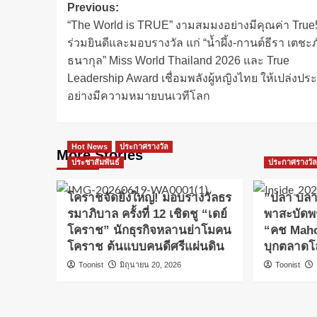
Previous:
“The World is TRUE” งามสมมงอย่างมีคุณค่า Tru
ร่วมยินดีและมอบรางวัล แก่ “น้ำผึ้ง-กานต์ธีรา เตชะ
ธนากุล” Miss World Thailand 2026 และ True
Leadership Award เชื่อมพลังผู้หญิงไทย ให้เปล่งปร
อย่างมีความหมายบนเวทีโลก
Hot News
ประกาศรางวัล
More Stories
ประชาสัมพันธ์
ประกาศรางวั
โคราชจัดยิ่งใหญ่! มอบรางวัลธร
​”ปลา บลา
รมาภิบาล ครั้งที่ 12 เชิดชู “เดย์
พาสะบัดพร
โคราช” นักธุรกิจหลานย่าโมคน
“คช Maho
โคราช ต้นแบบคนดีศรีแผ่นดิน
บุกตลาดโ
Toonist
มิถุนายน 20, 2026
Toonist