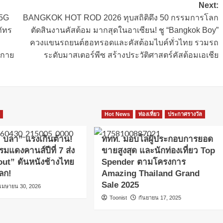
Next:
e5G
BANGKOK HOT ROD 2026 ทุบสถิติดึง 50 กรรมการโลก
ภัทร
ตัดสินงานคัสต้อม มากสุดในอาเซียน! ชู “Bangkok Boy”
ควงแขนรถยนต์ฮอทรอดและคัสต้อมไบค์ทั่วไทย รวมรถ
ะกาย
ระดับมาสเตอร์พีซ สร้างประวัติศาสตร์คัสต้อมเอเชีย
ล
Hot News
ท่องเที่ยว
ประกาศรางวัล
 บลา” แรงเกินต้าน!
ททท. มอบโล่ผู้ประกอบการยอด
มแดงคานส์ปีที่ 7 ส่ง
ขายสูงสุด และนักท่องเที่ยว Top
ut” ดันหนังช้างไทย
Spender ตามโครงการ
ลก!
Amazing Thailand Grand
Sale 2025
เมษายน 30, 2026
Toonist
กันยายน 17, 2025