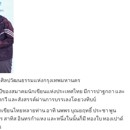
1 หอศิลปวัฒนธรรมแห่งกรุงเทพมหานคร
5 ปีของสมาคมนักเขียนแห่งประเทศไทย มีการปาฐกถา และ
วี และสังสรรค์ผ่านการบรรเลงโดยวงทิบบ์
 นักเขียนไทยหลายท่าน อาทิ นพพร บุณยฤทธิ์ ประชา พูน
ร สาทิส อินทรกำแหง และหนึ่งในนั้นก็มี ทองใบ ทองเปาด์
ย