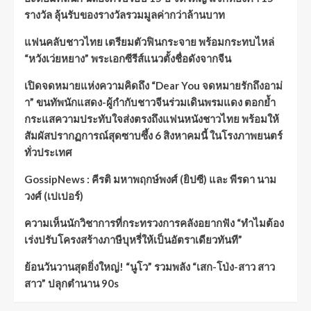
รางวัล ลุ้นรับของรางวัลรวมมูลค่ากว่าล้านบาท
แฟนคลับชาวไทย เตรียมตัวฟินกระจาย พร้อมกระทบไหล่
“หวังเว่ยหยาง” พระเอกซีรีส์แนวตั้งชื่อดังจากจีน
เปิดจดหมายแห่งความคิดถึง “Dear You จดหมายรักถึงอาม่
า” ขนทัพนักแสดง-ผู้กำกับชาวจีนร่วมเดินพรมแดง ตอกย้ำ
กระแสความประทับใจส่งตรงถึงแฟนหนังชาวไทย พร้อมให้
สัมผัสปรากฏการณ์สุดซาบซึ้ง 6 สิงหาคมนี้ ในโรงภาพยนตร์
ทั่วประเทศ
GossipNews : คีรติ มหาพฤกษ์พงศ์ (ยิปซี) และ พีรดา นาม
วงศ์ (เปเปอร์)
ความเห็นนักวิชาการที่กระทรวงการคลังอยากฟัง “ทำไมต้อง
เร่งปรับโครงสร้างภาษีบุหรี่ให้เป็นอัตราเดียวทันที”
ย้อนวันวานสุดยิ่งใหญ่! “นูโว” รวมพลัง “เสก-โป่ง-สาว สาว
สาว” ปลุกตำนาน 90s