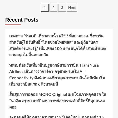
1
2
3
Next
Recent Posts
เทศกาล “วันแม่” เที่ยวสวนน้ำ ฟรี!!! ที่สยามอะเมซิ่งพาร์ค
สำหรับผู้ได้รับสิทธิ์ “ไทยช่วยไทยพลัส” และผู้ถือ “บัตร
สวัสดิการแห่งรัฐ” เพิ่มเพียง 100 บาท สนุกได้ทั้งสวนน้ำและ
สวนสนุกไม่อั้นตลอดวัน
ททท. ต้อนรับเที่ยวบินปฐมฤกษ์สายการบิน TransNusa
Airlines เส้นทางจาการ์ตา-กรุงเทพฯ เสริม Air
Connectivity ดึงนักท่องเที่ยวคุณภาพจากอินโดนีเซีย เริ่ม
เที่ยวแรกบินแรก 6 สิงหาคมนี้
สิ้นสุดการรอคอย MONO Original เผยโฉมภาพชุดแรก ใน
“นาคี๓ ครุฑา นาคี” มหากาพย์สงครามศักดิ์สิทธิ์ที่ทุกคนรอ
คอย
อะตอมคลินิก ฉลองครบรอบ 15 ปี จัดใหญ่ แจกทองคำ 15