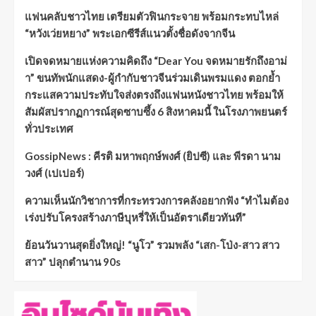
แฟนคลับชาวไทย เตรียมตัวฟินกระจาย พร้อมกระทบไหล่
“หวังเว่ยหยาง” พระเอกซีรีส์แนวตั้งชื่อดังจากจีน
เปิดจดหมายแห่งความคิดถึง “Dear You จดหมายรักถึงอาม่
า” ขนทัพนักแสดง-ผู้กำกับชาวจีนร่วมเดินพรมแดง ตอกย้ำ
กระแสความประทับใจส่งตรงถึงแฟนหนังชาวไทย พร้อมให้
สัมผัสปรากฏการณ์สุดซาบซึ้ง 6 สิงหาคมนี้ ในโรงภาพยนตร์
ทั่วประเทศ
GossipNews : คีรติ มหาพฤกษ์พงศ์ (ยิปซี) และ พีรดา นาม
วงศ์ (เปเปอร์)
ความเห็นนักวิชาการที่กระทรวงการคลังอยากฟัง “ทำไมต้อง
เร่งปรับโครงสร้างภาษีบุหรี่ให้เป็นอัตราเดียวทันที”
ย้อนวันวานสุดยิ่งใหญ่! “นูโว” รวมพลัง “เสก-โป่ง-สาว สาว
สาว” ปลุกตำนาน 90s