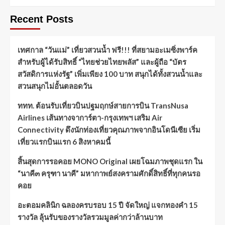
Recent Posts
เทศกาล “วันแม่” เที่ยวสวนน้ำ ฟรี!!! ที่สยามอะเมซิ่งพาร์ค
สำหรับผู้ได้รับสิทธิ์ “ไทยช่วยไทยพลัส” และผู้ถือ “บัตร
สวัสดิการแห่งรัฐ” เพิ่มเพียง 100 บาท สนุกได้ทั้งสวนน้ำและ
สวนสนุกไม่อั้นตลอดวัน
ททท. ต้อนรับเที่ยวบินปฐมฤกษ์สายการบิน TransNusa
Airlines เส้นทางจาการ์ตา-กรุงเทพฯ เสริม Air
Connectivity ดึงนักท่องเที่ยวคุณภาพจากอินโดนีเซีย เริ่ม
เที่ยวแรกบินแรก 6 สิงหาคมนี้
สิ้นสุดการรอคอย MONO Original เผยโฉมภาพชุดแรก ใน
“นาคี๓ ครุฑา นาคี” มหากาพย์สงครามศักดิ์สิทธิ์ที่ทุกคนรอ
คอย
อะตอมคลินิก ฉลองครบรอบ 15 ปี จัดใหญ่ แจกทองคำ 15
รางวัล ลุ้นรับของรางวัลรวมมูลค่ากว่าล้านบาท