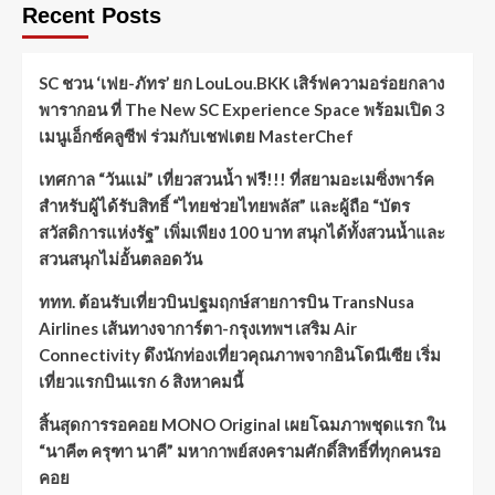
Recent Posts
SC ชวน ‘เฟย-ภัทร’ ยก LouLou.BKK เสิร์ฟความอร่อยกลาง
พารากอน ที่ The New SC Experience Space พร้อมเปิด 3
เมนูเอ็กซ์คลูซีฟ ร่วมกับเชฟเตย MasterChef
เทศกาล “วันแม่” เที่ยวสวนน้ำ ฟรี!!! ที่สยามอะเมซิ่งพาร์ค
สำหรับผู้ได้รับสิทธิ์ “ไทยช่วยไทยพลัส” และผู้ถือ “บัตร
สวัสดิการแห่งรัฐ” เพิ่มเพียง 100 บาท สนุกได้ทั้งสวนน้ำและ
สวนสนุกไม่อั้นตลอดวัน
ททท. ต้อนรับเที่ยวบินปฐมฤกษ์สายการบิน TransNusa
Airlines เส้นทางจาการ์ตา-กรุงเทพฯ เสริม Air
Connectivity ดึงนักท่องเที่ยวคุณภาพจากอินโดนีเซีย เริ่ม
เที่ยวแรกบินแรก 6 สิงหาคมนี้
สิ้นสุดการรอคอย MONO Original เผยโฉมภาพชุดแรก ใน
“นาคี๓ ครุฑา นาคี” มหากาพย์สงครามศักดิ์สิทธิ์ที่ทุกคนรอ
คอย