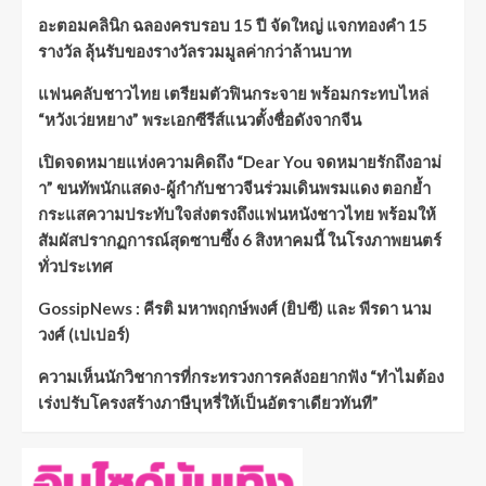
อะตอมคลินิก ฉลองครบรอบ 15 ปี จัดใหญ่ แจกทองคำ 15
รางวัล ลุ้นรับของรางวัลรวมมูลค่ากว่าล้านบาท
แฟนคลับชาวไทย เตรียมตัวฟินกระจาย พร้อมกระทบไหล่
“หวังเว่ยหยาง” พระเอกซีรีส์แนวตั้งชื่อดังจากจีน
เปิดจดหมายแห่งความคิดถึง “Dear You จดหมายรักถึงอาม่
า” ขนทัพนักแสดง-ผู้กำกับชาวจีนร่วมเดินพรมแดง ตอกย้ำ
กระแสความประทับใจส่งตรงถึงแฟนหนังชาวไทย พร้อมให้
สัมผัสปรากฏการณ์สุดซาบซึ้ง 6 สิงหาคมนี้ ในโรงภาพยนตร์
ทั่วประเทศ
GossipNews : คีรติ มหาพฤกษ์พงศ์ (ยิปซี) และ พีรดา นาม
วงศ์ (เปเปอร์)
ความเห็นนักวิชาการที่กระทรวงการคลังอยากฟัง “ทำไมต้อง
เร่งปรับโครงสร้างภาษีบุหรี่ให้เป็นอัตราเดียวทันที”