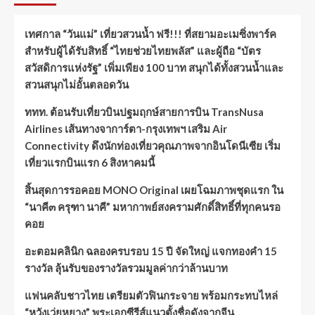
เทศกาล “วันแม่” เที่ยวสวนน้ำ ฟรี!!! ที่สยามอะเมซิ่งพาร์ค
สำหรับผู้ได้รับสิทธิ์ “ไทยช่วยไทยพลัส” และผู้ถือ “บัตร
สวัสดิการแห่งรัฐ” เพิ่มเพียง 100 บาท สนุกได้ทั้งสวนน้ำและ
สวนสนุกไม่อั้นตลอดวัน
ททท. ต้อนรับเที่ยวบินปฐมฤกษ์สายการบิน TransNusa
Airlines เส้นทางจาการ์ตา-กรุงเทพฯ เสริม Air
Connectivity ดึงนักท่องเที่ยวคุณภาพจากอินโดนีเซีย เริ่ม
เที่ยวแรกบินแรก 6 สิงหาคมนี้
สิ้นสุดการรอคอย MONO Original เผยโฉมภาพชุดแรก ใน
“นาคี๓ ครุฑา นาคี” มหากาพย์สงครามศักดิ์สิทธิ์ที่ทุกคนรอ
คอย
อะตอมคลินิก ฉลองครบรอบ 15 ปี จัดใหญ่ แจกทองคำ 15
รางวัล ลุ้นรับของรางวัลรวมมูลค่ากว่าล้านบาท
แฟนคลับชาวไทย เตรียมตัวฟินกระจาย พร้อมกระทบไหล่
“หวังเว่ยหยาง” พระเอกซีรีส์แนวตั้งชื่อดังจากจีน