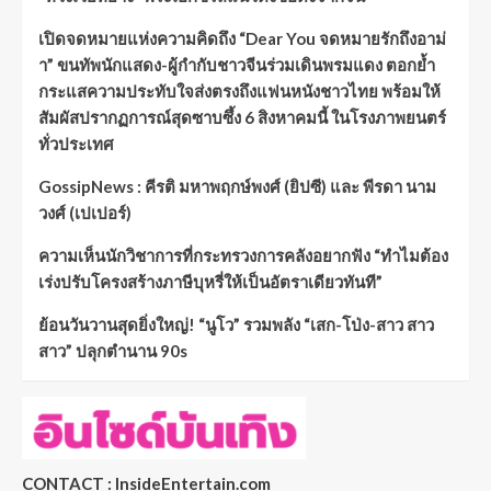
เปิดจดหมายแห่งความคิดถึง “Dear You จดหมายรักถึงอาม่
า” ขนทัพนักแสดง-ผู้กำกับชาวจีนร่วมเดินพรมแดง ตอกย้ำ
กระแสความประทับใจส่งตรงถึงแฟนหนังชาวไทย พร้อมให้
สัมผัสปรากฏการณ์สุดซาบซึ้ง 6 สิงหาคมนี้ ในโรงภาพยนตร์
ทั่วประเทศ
GossipNews : คีรติ มหาพฤกษ์พงศ์ (ยิปซี) และ พีรดา นาม
วงศ์ (เปเปอร์)
ความเห็นนักวิชาการที่กระทรวงการคลังอยากฟัง “ทำไมต้อง
เร่งปรับโครงสร้างภาษีบุหรี่ให้เป็นอัตราเดียวทันที”
ย้อนวันวานสุดยิ่งใหญ่! “นูโว” รวมพลัง “เสก-โป่ง-สาว สาว
สาว” ปลุกตำนาน 90s
CONTACT : InsideEntertain.com