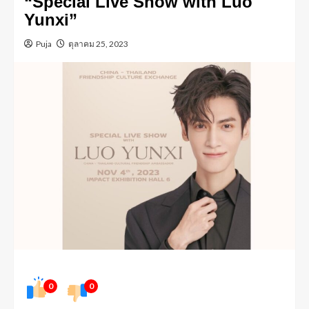
“Special Live Show with Luo
Yunxi”
Puja
ตุลาคม 25, 2023
0
0