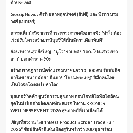
ทั่วประเทศ
GossipNews : คีรติ มหาพฤกษ์พงศ์ (ยิปซี) และ พีรดา นาม
วงศ์ (เปเปอร์)
ความเห็นนักวิชาการที่กระทรวงการคลังอยากฟัง “ทำไมต้อง
เร่งปรับโครงสร้างภาษีบุหรี่ให้เป็นอัตราเดียวทันที”
ย้อนวันวานสุดยิ่งใหญ่! “นูโว” รวมพลัง “เสก-โป่ง-สาว สาว
สาว” ปลุกตำนาน 90s
สร้างปรากฏการณ์ครั้งแรก มหาชนกว่า 3,000 คน รับบัพติศ
มาริมชายหาดพัทยา ตื่นตา! “โดรนพระเยซู” ฝีมือคนไทย
เป็นไวรัลโด่งดังไปทั่วโลก
บูสเตอร์ วิตต้า ชูนวัตกรรมสุขภาพ ตอบโจทย์ไลฟ์สไตล์คน
ยุคใหม่ เปิดตัวผลิตภัณฑ์เฟสแรก ในงาน KRONOS
WELLNESS EVENT 2026 สุขภาพดีที่เราเลือกได้
เชิญเที่ยวงาน “SurinBest Product Border Trade Fair
2026” ช้อปสินค้าดีเด่นเมืองสุรินทร์ กว่า 200 บูธ พร้อม