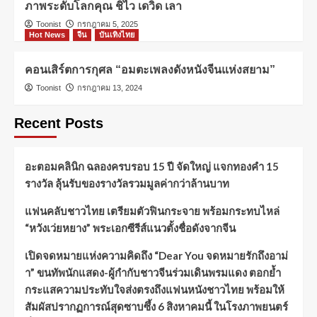
ภาพระดับโลกคุณ ชิไว เดวิด เลา
Toonist
กรกฎาคม 5, 2025
Hot News
จีน
บันเทิงไทย
คอนเสิร์ตการกุศล “อมตะเพลงดังหนังจีนแห่งสยาม”
Toonist
กรกฎาคม 13, 2024
Recent Posts
อะตอมคลินิก ฉลองครบรอบ 15 ปี จัดใหญ่ แจกทองคำ 15
รางวัล ลุ้นรับของรางวัลรวมมูลค่ากว่าล้านบาท
แฟนคลับชาวไทย เตรียมตัวฟินกระจาย พร้อมกระทบไหล่
“หวังเว่ยหยาง” พระเอกซีรีส์แนวตั้งชื่อดังจากจีน
เปิดจดหมายแห่งความคิดถึง “Dear You จดหมายรักถึงอาม่
า” ขนทัพนักแสดง-ผู้กำกับชาวจีนร่วมเดินพรมแดง ตอกย้ำ
กระแสความประทับใจส่งตรงถึงแฟนหนังชาวไทย พร้อมให้
สัมผัสปรากฏการณ์สุดซาบซึ้ง 6 สิงหาคมนี้ ในโรงภาพยนตร์