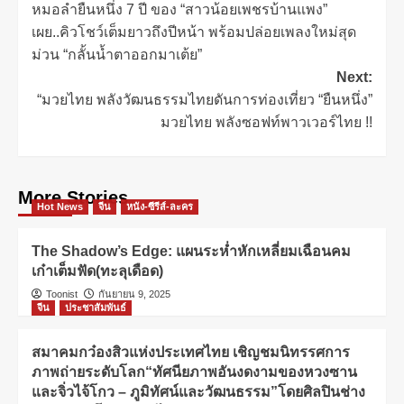
หมอลำยืนหนึ่ง 7 ปี ของ “สาวน้อยเพชรบ้านแพง”
เผย..คิวโชว์เต็มยาวถึงปีหน้า พร้อมปล่อยเพลงใหม่สุด
ม่วน “กลั้นน้ำตาออกมาเต้ย”
Next:
“มวยไทย พลังวัฒนธรรมไทยดันการท่องเที่ยว “ยืนหนึ่ง”
มวยไทย พลังซอฟท์พาวเวอร์ไทย !!
More Stories
Hot News
จีน
หนัง-ซีรีส์-ละคร
The Shadow’s Edge: แผนระห่ำหักเหลี่ยมเฉือนคม
เก๋าเต็มฟัด(ทะลุเดือด)
Toonist
กันยายน 9, 2025
จีน
ประชาสัมพันธ์
สมาคมกว๋องสิวแห่งประเทศไทย เชิญชมนิทรรศการ
ภาพถ่ายระดับโลก“ทัศนียภาพอันงดงามของหวงซาน
และจิ่วไจ้โกว – ภูมิทัศน์และวัฒนธรรม”โดยศิลปินช่าง