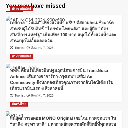
You may have missed
ประชาสัมพันธ์
เทศกาล “วันแม่” เที่ยวสวนน้ำ ฟรี!!! ที่สยามอะเมซิ่งพาร์ค
สำหรับผู้ได้รับสิทธิ์ “ไทยช่วยไทยพลัส” และผู้ถือ “บัตร
สวัสดิการแห่งรัฐ” เพิ่มเพียง 100 บาท สนุกได้ทั้งสวนน้ำและ
สวนสนุกไม่อั้นตลอดวัน
Toonist
สิงหาคม 7, 2026
ประชาสัมพันธ์
ททท. ต้อนรับเที่ยวบินปฐมฤกษ์สายการบิน TransNusa
Airlines เส้นทางจาการ์ตา-กรุงเทพฯ เสริม Air
Connectivity ดึงนักท่องเที่ยวคุณภาพจากอินโดนีเซีย เริ่ม
เที่ยวแรกบินแรก 6 สิงหาคมนี้
Toonist
สิงหาคม 7, 2026
บันเทิงไทย
สิ้นสุดการรอคอย MONO Original เผยโฉมภาพชุดแรก ใน
“นาคี๓ ครุฑา นาคี” มหากาพย์สงครามศักดิ์สิทธิ์ที่ทุกคนรอ