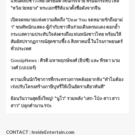
แฟนคลับชาวไทย เตรียมตัวฟินกระจาย พร้อมกระทบไหล่
“หวังเว่ยหยาง” พระเอกซีรีส์แนวตั้งชื่อดังจากจีน
เปิดจดหมายแห่งความคิดถึง “Dear You จดหมายรักถึงอาม่
า” ขนทัพนักแสดง-ผู้กำกับชาวจีนร่วมเดินพรมแดง ตอกย้ำ
กระแสความประทับใจส่งตรงถึงแฟนหนังชาวไทย พร้อมให้
สัมผัสปรากฏการณ์สุดซาบซึ้ง 6 สิงหาคมนี้ ในโรงภาพยนตร์
ทั่วประเทศ
GossipNews : คีรติ มหาพฤกษ์พงศ์ (ยิปซี) และ พีรดา นาม
วงศ์ (เปเปอร์)
ความเห็นนักวิชาการที่กระทรวงการคลังอยากฟัง “ทำไมต้อง
เร่งปรับโครงสร้างภาษีบุหรี่ให้เป็นอัตราเดียวทันที”
ย้อนวันวานสุดยิ่งใหญ่! “นูโว” รวมพลัง “เสก-โป่ง-สาว สาว
สาว” ปลุกตำนาน 90s
CONTACT : InsideEntertain.com