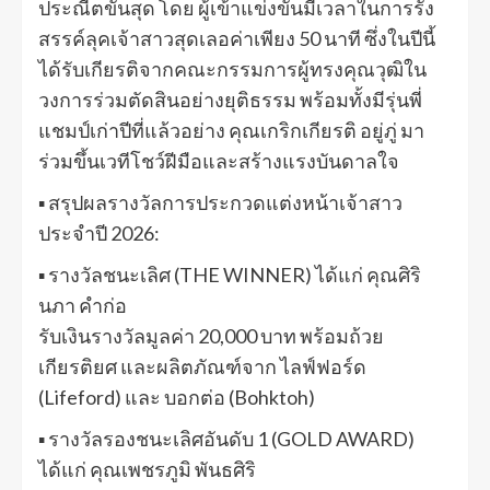
ประณีตขั้นสุด โดย ผู้เข้าแข่งขันมีเวลาในการรัง
สรรค์ลุคเจ้าสาวสุดเลอค่าเพียง 50 นาที ซึ่งในปีนี้
ได้รับเกียรติจากคณะกรรมการผู้ทรงคุณวุฒิใน
วงการร่วมตัดสินอย่างยุติธรรม พร้อมทั้งมีรุ่นพี่
แชมป์เก่าปีที่แล้วอย่าง คุณเกริกเกียรติ อยู่ภู่ มา
ร่วมขึ้นเวทีโชว์ฝีมือและสร้างแรงบันดาลใจ
▪ สรุปผลรางวัลการประกวดแต่งหน้าเจ้าสาว
ประจำปี 2026:
▪ รางวัลชนะเลิศ (THE WINNER) ได้แก่ คุณศิริ
นภา คำก่อ
รับเงินรางวัลมูลค่า 20,000 บาท พร้อมถ้วย
เกียรติยศ และผลิตภัณฑ์จาก ไลฟ์ฟอร์ด
(Lifeford) และ บอกต่อ (Bohktoh)
▪ รางวัลรองชนะเลิศอันดับ 1 (GOLD AWARD)
ได้แก่ คุณเพชรภูมิ พันธศิริ