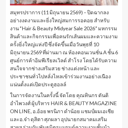
สมุทรปราการ (11 มิถุนายน 2569) – ปิดฉากลง
อย่างงดงามและยิ่งใหญ่สมการรอคอย สำหรับ
งาน “Hair & Beauty Midyear Sale 2026” มหกรรม
สินค้าและกิจกรรมเพื่อคนรักเส้นผมและความงาม
ครั้งยิ่งใหญ่แห่งปี ซึ่งจัดขึ้นเมื่อวันพุธที่ 10
มิถุนายน 2569 ที่ผ่านมา ณ ห้องคอนเวนชั่น A ชั้น 6
ศูนย์การค้าอิมพีเรียลเวิลด์ สำโรง โดยได้รับความ
สนใจจากช่างเสริมสวย ช่างแต่งหน้า และ
ประชาชนทั่วไปหลั่งไหลเข้าร่วมงานอย่างเนือง
แน่นตั้งแต่เปิดประตูฮอลล์
ในการจัดงานในครั้งนี้ จัดโดย คุณทินกร ตันติ
อำไพวงศ์ ผู้บริหาร HAIR & BEAUTY MAGAZINE
ON LINE, อ.อ้อย พรนิภา ดำน้อย แชมป์ผมเอเชีย
และอ.จ๋า ดุสิตา ศุภผลา อุปนายกสมาคมเสริม
สวยฯ ร่วมกับ พันธมิตรแบรนด์ความงามชั้นนำ