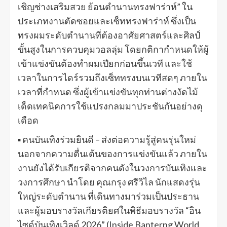
เชิญช่างเสริมสวย ย้อนตำนานทรงฟาร่าห์” ใน
ประเภทงานตัดซอยและเซ็ททรงฟาร่าห์ ซึ่งเป็น
ทรงผมระดับตำนานที่ต้องอาศัยศาสตร์และศิลป์
ขั้นสูงในการควบคุมวอลลุ่ม โดยกติกากำหนดให้ผู้
เข้าแข่งขันต้องทำผมเปียกก่อนขึ้นเวที และใช้
เวลาในการไดร์รวมถึงเซ็ททรงบนเวทีสดๆ ภายใน
เวลาที่กำหนด ซึ่งผู้เข้าแข่งขันทุกท่านต่างงัดไม้
เด็ดเทคนิคการใช้แปรงกลมมาประชันกันอย่างดุ
เดือด
▪ คนบันเทิงร่วมยินดี – ส่งต่อความรู้สู่คนรุ่นใหม่
นอกจากความตื่นเต้นของการแข่งขันแล้ว ภายใน
งานยังได้รับเกียรติจากคนดังในวงการบันเทิงและ
วงการศึกษา นำโดย คุณกรุง ศรีวิไล นักแสดงรุ่น
ใหญ่ระดับตำนาน ที่เดินทางมาร่วมเป็นประธาน
และผู้มอบรางวัลเกียรติยศในพิธีมอบรางวัล “อิน
ไซด์บันเทิงเวิลด์ 2026” (Inside Banterng World