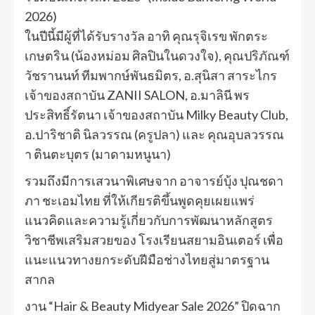
2026)
ในปีนี้มีผู้ที่ได้รับรางวัล อาทิ คุณรุจิเรข พักตระ
เกษตริน (น้องหม่อม ศิลปินในดวงใจ), คุณปริภัณฑ์
วัชรานนท์ ทีมพากษ์พันธมิตร, อ.สุนิสา สาระไกร
เจ้าของสถาบัน ZANII SALON, อ.มาลินี พร
ประสิทธิ์รัตนา เจ้าของสถาบัน Milky Beauty Club,
อ.ปาริชาติ นิลวรรณ (ครูปลา) และ คุณอุบลวรรณ
า ตินตะบุตร (มาดามหนูนา)
รวมถึงมีการเสวนาพิเศษจาก อาจารย์บุ้ง ปุณชดา
ภา ชะเอมไทย ที่ให้เกียรติขึ้นพูดคุยเผยแพร่
แนวคิดและความรู้เกี่ยวกับการพัฒนาหลักสูตร
วิชาชีพเสริมสวยของ โรงเรียนสยามอินเตอร์ เพื่อ
แนะแนวทางยกระดับฝีมือช่างไทยสู่มาตรฐาน
สากล
งาน “Hair & Beauty Midyear Sale 2026” ปิดฉาก