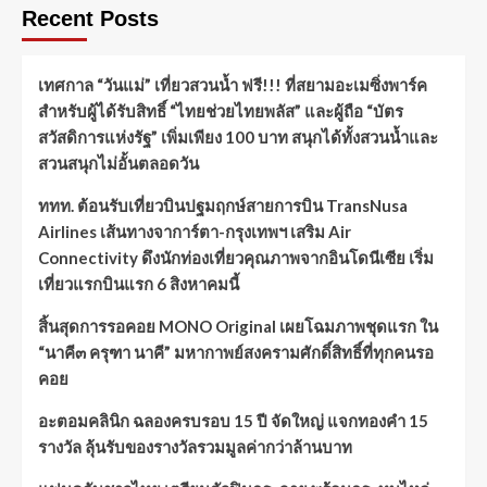
Recent Posts
เทศกาล “วันแม่” เที่ยวสวนน้ำ ฟรี!!! ที่สยามอะเมซิ่งพาร์ค
สำหรับผู้ได้รับสิทธิ์ “ไทยช่วยไทยพลัส” และผู้ถือ “บัตร
สวัสดิการแห่งรัฐ” เพิ่มเพียง 100 บาท สนุกได้ทั้งสวนน้ำและ
สวนสนุกไม่อั้นตลอดวัน
ททท. ต้อนรับเที่ยวบินปฐมฤกษ์สายการบิน TransNusa
Airlines เส้นทางจาการ์ตา-กรุงเทพฯ เสริม Air
Connectivity ดึงนักท่องเที่ยวคุณภาพจากอินโดนีเซีย เริ่ม
เที่ยวแรกบินแรก 6 สิงหาคมนี้
สิ้นสุดการรอคอย MONO Original เผยโฉมภาพชุดแรก ใน
“นาคี๓ ครุฑา นาคี” มหากาพย์สงครามศักดิ์สิทธิ์ที่ทุกคนรอ
คอย
อะตอมคลินิก ฉลองครบรอบ 15 ปี จัดใหญ่ แจกทองคำ 15
รางวัล ลุ้นรับของรางวัลรวมมูลค่ากว่าล้านบาท