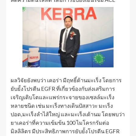
ผลวิจัยยังพบว่า เคอร่า มีฤทธิ์ต้านมะเร็ง โดยการ
ยับยั้งโปรตีน EGFR ที่เกี่ยวข้องกับส่งเสริมการ
เจริญเติบโตและแพร่กระจายของเซลล์มะเร็ง
หลายชนิด เช่น มะเร็งทางเดินปัสสาวะ มะเร็ง
ปอด,มะเร็งลำไส้ใหญ่ และมะเร็งเต้านม โดยพบว่า
ยาเคอร่าที่ความเข้มข้น 100 ไมโครกรัมต่อ
มิลลิลิตร มีประสิทธิภาพการยับยั้งโปรตีน EGFR