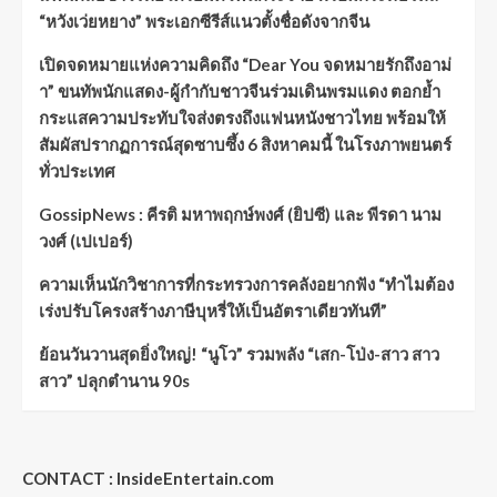
“หวังเว่ยหยาง” พระเอกซีรีส์แนวตั้งชื่อดังจากจีน
เปิดจดหมายแห่งความคิดถึง “Dear You จดหมายรักถึงอาม่
า” ขนทัพนักแสดง-ผู้กำกับชาวจีนร่วมเดินพรมแดง ตอกย้ำ
กระแสความประทับใจส่งตรงถึงแฟนหนังชาวไทย พร้อมให้
สัมผัสปรากฏการณ์สุดซาบซึ้ง 6 สิงหาคมนี้ ในโรงภาพยนตร์
ทั่วประเทศ
GossipNews : คีรติ มหาพฤกษ์พงศ์ (ยิปซี) และ พีรดา นาม
วงศ์ (เปเปอร์)
ความเห็นนักวิชาการที่กระทรวงการคลังอยากฟัง “ทำไมต้อง
เร่งปรับโครงสร้างภาษีบุหรี่ให้เป็นอัตราเดียวทันที”
ย้อนวันวานสุดยิ่งใหญ่! “นูโว” รวมพลัง “เสก-โป่ง-สาว สาว
สาว” ปลุกตำนาน 90s
CONTACT : InsideEntertain.com