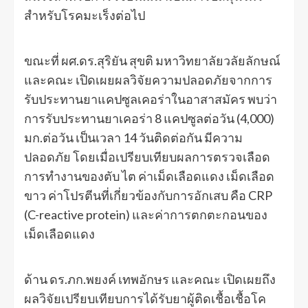
สำหรับโรคมะเร็งต่อไป
ขณะที่ ผศ.ดร.สุริยัน สุขติ มหาวิทยาลัยวลัยลักษณ์
และคณะ เปิดเผยผลวิจัยความปลอดภัยจากการ
รับประทานยาแคปซูลเคอร่าในอาสาสมัคร พบว่า
การรับประทานยาเคอร่า 8 แคปซูลต่อวัน (4,000)
มก.ต่อวัน เป็นเวลา 14 วันติดต่อกัน มีความ
ปลอดภัย โดยเมื่อเปรียบเทียบผลการตรวจเลือด
การทำงานของตับ ไต ค่าเม็ดเลือดแดง เม็ดเลือด
ขาว ค่าโปรตีนที่เกี่ยวข้องกับการอักเสบ คือ CRP
(C-reactive protein) และค่าการตกตะกอนของ
เม็ดเลือดแดง
ด้าน ดร.ภก.พยงค์ เทพอักษร และคณะ เปิดเผยถึง
ผลวิจัยเปรียบเทียบการได้รับยาผู้ติดเชื้อเชื้อโค