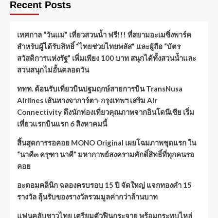
Recent Posts
เทศกาล “วันแม่” เที่ยวสวนน้ำ ฟรี!!! ที่สยามอะเมซิ่งพาร์ค
สำหรับผู้ได้รับสิทธิ์ “ไทยช่วยไทยพลัส” และผู้ถือ “บัตร
สวัสดิการแห่งรัฐ” เพิ่มเพียง 100 บาท สนุกได้ทั้งสวนน้ำและ
สวนสนุกไม่อั้นตลอดวัน
ททท. ต้อนรับเที่ยวบินปฐมฤกษ์สายการบิน TransNusa
Airlines เส้นทางจาการ์ตา-กรุงเทพฯ เสริม Air
Connectivity ดึงนักท่องเที่ยวคุณภาพจากอินโดนีเซีย เริ่ม
เที่ยวแรกบินแรก 6 สิงหาคมนี้
สิ้นสุดการรอคอย MONO Original เผยโฉมภาพชุดแรก ใน
“นาคี๓ ครุฑา นาคี” มหากาพย์สงครามศักดิ์สิทธิ์ที่ทุกคนรอ
คอย
อะตอมคลินิก ฉลองครบรอบ 15 ปี จัดใหญ่ แจกทองคำ 15
รางวัล ลุ้นรับของรางวัลรวมมูลค่ากว่าล้านบาท
แฟนคลับชาวไทย เตรียมตัวฟินกระจาย พร้อมกระทบไหล่