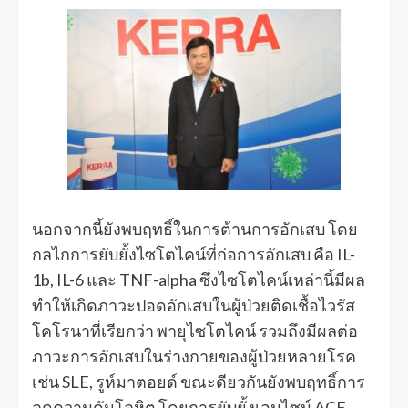
นอกจากนี้ยังพบฤทธิ์ในการต้านการอักเสบ โดย
กลไกการยับยั้งไซโตไคน์ที่ก่อการอักเสบ คือ IL-
1b, IL-6 และ TNF-alpha ซึ่งไซโตไคน์เหล่านี้มีผล
ทำให้เกิดภาวะปอดอักเสบในผู้ป่วยติดเชื้อไวรัส
โคโรนาที่เรียกว่า พายุไซโตไคน์ รวมถึงมีผลต่อ
ภาวะการอักเสบในร่างกายของผู้ป่วยหลายโรค
เช่น SLE, รูห์มาตอยด์ ขณะดียวกันยังพบฤทธิ์การ
ลดความดันโลหิต โดยการยับยั้งเอนไซม์ ACE