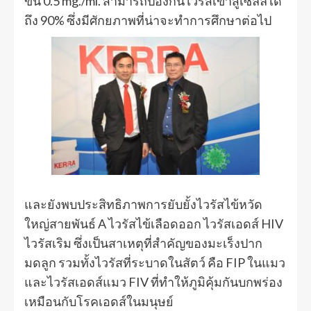
ข้น 0.5 mg./ml. สามารถป้องกันไวรัสเข้าสู่เซลล์ได้
ถึง 90% ซึ่งมีศักยภาพที่น่าจะทำการศึกษาต่อไป
และยังพบประสิทธิภาพการยับยั้งไวรัสไข้หวัด
ใหญ่สายพันธ์ A ไวรัสไข้เลือดออก ไวรัสเอดส์ HIV
ไวรัสเริม ซึ่งเป็นสาเหตุที่สำคัญของมะเร็งปาก
มดลูก รวมทั้งไวรัสที่ระบาดในสัตว์ คือ FIP ในแมว
และไวรัสเอดส์แมว FIV ที่ทำให้ภูมิคุ้มกันบกพร่อง
เหมือนกับโรคเอดส์ในมนุษย์