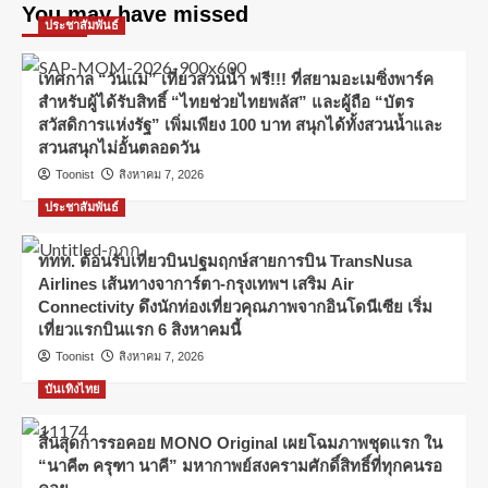
You may have missed
ประชาสัมพันธ์
เทศกาล “วันแม่” เที่ยวสวนน้ำ ฟรี!!! ที่สยามอะเมซิ่งพาร์ค
สำหรับผู้ได้รับสิทธิ์ “ไทยช่วยไทยพลัส” และผู้ถือ “บัตร
สวัสดิการแห่งรัฐ” เพิ่มเพียง 100 บาท สนุกได้ทั้งสวนน้ำและ
สวนสนุกไม่อั้นตลอดวัน
Toonist
สิงหาคม 7, 2026
ประชาสัมพันธ์
ททท. ต้อนรับเที่ยวบินปฐมฤกษ์สายการบิน TransNusa
Airlines เส้นทางจาการ์ตา-กรุงเทพฯ เสริม Air
Connectivity ดึงนักท่องเที่ยวคุณภาพจากอินโดนีเซีย เริ่ม
เที่ยวแรกบินแรก 6 สิงหาคมนี้
Toonist
สิงหาคม 7, 2026
บันเทิงไทย
สิ้นสุดการรอคอย MONO Original เผยโฉมภาพชุดแรก ใน
“นาคี๓ ครุฑา นาคี” มหากาพย์สงครามศักดิ์สิทธิ์ที่ทุกคนรอ