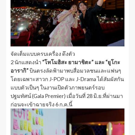
จัดเต็มแบบครบเครื่อง ดึงตัว
2 นักแสดงนำ
“โทโมฮิสะ ยามาชิตะ” และ “ยูโกะ
อารากิ”
บินตรงลัดฟ้ามาพบสื่อมวลชนและแฟนๆ
โดยเฉพาะสาวก J-POP และ J-Drama ได้สัมผัสกัน
แบบตัวเป็นๆ ในงานเปิดตัวภาพยนตร์รอบ
ปฐมทัศน์ (Gala Premier) เมื่อวันที่ 28 มิ.ย.ที่ผ่านมา
ก่อนจะเข้าฉายจริง 6 ก.ค.นี้