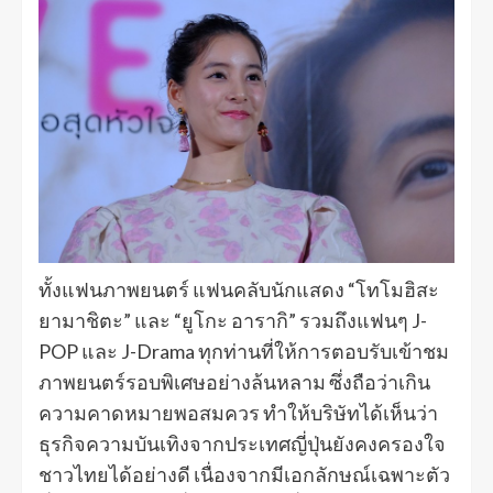
ทั้งแฟนภาพยนตร์ แฟนคลับนักแสดง “โทโมฮิสะ
ยามาชิตะ” และ “ยูโกะ อารากิ” รวมถึงแฟนๆ J-
POP และ J-Drama ทุกท่านที่ให้การตอบรับเข้าชม
ภาพยนตร์รอบพิเศษอย่างล้นหลาม ซึ่งถือว่าเกิน
ความคาดหมายพอสมควร ทำให้บริษัทได้เห็นว่า
ธุรกิจความบันเทิงจากประเทศญี่ปุ่นยังคงครองใจ
ชาวไทยได้อย่างดี เนื่องจากมีเอกลักษณ์เฉพาะตัว