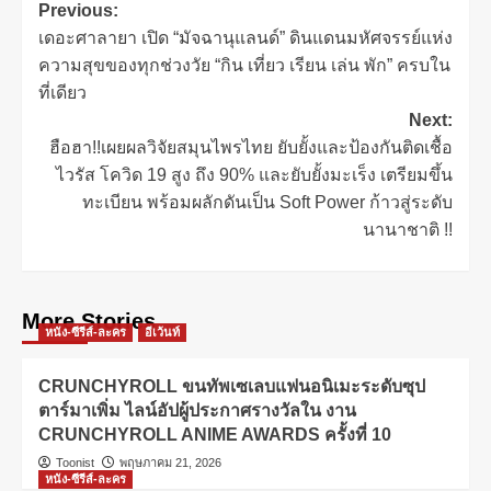
Previous:
เดอะศาลายา เปิด “มัจฉานุแลนด์” ดินแดนมหัศจรรย์แห่ง
ความสุขของทุกช่วงวัย “กิน เที่ยว เรียน เล่น พัก” ครบใน
ที่เดียว
Next:
ฮือฮา!!เผยผลวิจัยสมุนไพรไทย ยับยั้งและป้องกันติดเชื้อ
ไวรัส โควิด 19 สูง ถึง 90% และยับยั้งมะเร็ง เตรียมขึ้น
ทะเบียน พร้อมผลักดันเป็น Soft Power ก้าวสู่ระดับ
นานาชาติ !!
More Stories
หนัง-ซีรีส์-ละคร
อีเว้นท์
CRUNCHYROLL ขนทัพเซเลบแฟนอนิเมะระดับซุป
ตาร์มาเพิ่ม ไลน์อัปผู้ประกาศรางวัลใน งาน
CRUNCHYROLL ANIME AWARDS ครั้งที่ 10
Toonist
พฤษภาคม 21, 2026
หนัง-ซีรีส์-ละคร