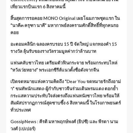
เที่ยวแรกบินแรก 6 สิงหาคมนี้
สิ้นสุดการรอคอย MONO Original เผยโฉมภาพชุดแรก ใน
“นาคี๓ ครุฑา นาคี” มหากาพย์สงครามศักดิ์สิทธิ์ที่ทุกคนรอ
คอย
อะตอมคลินิก ฉลองครบรอบ 15 ปี จัดใหญ่ แจกทองคำ 15
รางวัล ลุ้นรับของรางวัลรวมมูลค่ากว่าล้านบาท
แฟนคลับชาวไทย เตรียมตัวฟินกระจาย พร้อมกระทบไหล่
“หวังเว่ยหยาง” พระเอกซีรีส์แนวตั้งชื่อดังจากจีน
เปิดจดหมายแห่งความคิดถึง “Dear You จดหมายรักถึงอาม่
า” ขนทัพนักแสดง-ผู้กำกับชาวจีนร่วมเดินพรมแดง ตอกย้ำ
กระแสความประทับใจส่งตรงถึงแฟนหนังชาวไทย พร้อมให้
สัมผัสปรากฏการณ์สุดซาบซึ้ง 6 สิงหาคมนี้ ในโรงภาพยนตร์
ทั่วประเทศ
GossipNews : คีรติ มหาพฤกษ์พงศ์ (ยิปซี) และ พีรดา นาม
วงศ์ (เปเปอร์)