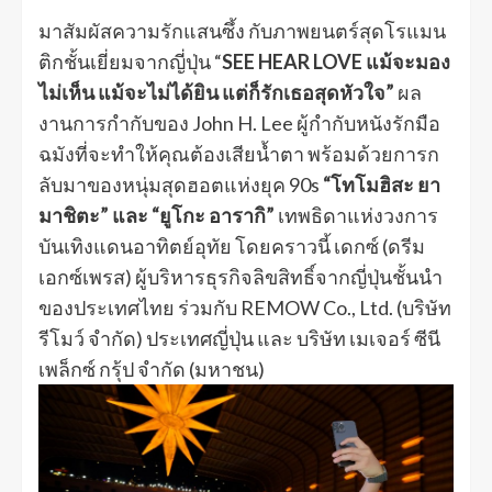
มาสัมผัสความรักแสนซึ้ง กับภาพยนตร์สุดโรแมน
ติกชั้นเยี่ยมจากญี่ปุ่น “
SEE HEAR LOVE แม้จะมอง
ไม่เห็น แม้จะไม่ได้ยิน แต่ก็รักเธอสุดหัวใจ”
ผล
งานการกำกับของ John H. Lee ผู้กำกับหนังรักมือ
ฉมังที่จะทำให้คุณต้องเสียน้ำตา พร้อมด้วยการก
ลับมาของหนุ่มสุดฮอตแห่งยุค 90s
“โทโมฮิสะ ยา
มาชิตะ” และ “ยูโกะ อารากิ”
เทพธิดาแห่งวงการ
บันเทิงแดนอาทิตย์อุทัย โดยคราวนี้ เดกซ์ (ดรีม
เอกซ์เพรส) ผู้บริหารธุรกิจลิขสิทธิ์จากญี่ปุ่นชั้นนำ
ของประเทศไทย ร่วมกับ REMOW Co., Ltd. (บริษัท
รีโมว์ จำกัด) ประเทศญี่ปุ่น และ บริษัท เมเจอร์ ซีนี
เพล็กซ์ กรุ้ป จำกัด (มหาชน)