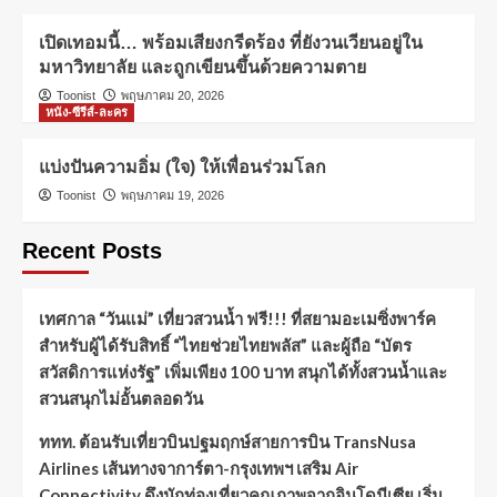
เปิดเทอมนี้… พร้อมเสียงกรีดร้อง ที่ยังวนเวียนอยู่ใน
มหาวิทยาลัย และถูกเขียนขึ้นด้วยความตาย
Toonist
พฤษภาคม 20, 2026
หนัง-ซีรีส์-ละคร
แบ่งปันความอิ่ม (ใจ) ให้เพื่อนร่วมโลก
Toonist
พฤษภาคม 19, 2026
Recent Posts
เทศกาล “วันแม่” เที่ยวสวนน้ำ ฟรี!!! ที่สยามอะเมซิ่งพาร์ค
สำหรับผู้ได้รับสิทธิ์ “ไทยช่วยไทยพลัส” และผู้ถือ “บัตร
สวัสดิการแห่งรัฐ” เพิ่มเพียง 100 บาท สนุกได้ทั้งสวนน้ำและ
สวนสนุกไม่อั้นตลอดวัน
ททท. ต้อนรับเที่ยวบินปฐมฤกษ์สายการบิน TransNusa
Airlines เส้นทางจาการ์ตา-กรุงเทพฯ เสริม Air
Connectivity ดึงนักท่องเที่ยวคุณภาพจากอินโดนีเซีย เริ่ม