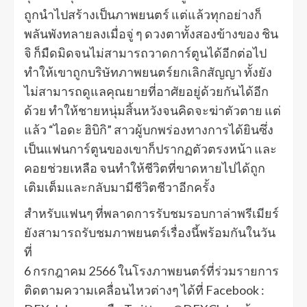
ถูกนำไปสร้างเป็นภาพยนตร์ แต่แล้วทุกอย่างก็
พลันพังทลายลงเมื่อจู่ ๆ ดวงตาทั้งสองข้างของ ชิน
จิ ก็มืดมิดจนไม่สามารถวาดการ์ตูนได้อีกต่อไป
ทำให้เขาถูกบริษัทภาพยนตร์ยกเลิกสัญญา ทั้งยัง
ไม่สามารถดูแลคุณยายที่อาศัยอยู่ด้วยกันได้อีก
ด้วย ทำให้ชายหนุ่มสิ้นหวังจนคิดจะฆ่าตัวตาย แต่
แล้ว “ไอดะ ฮิบิกิ” สาวผู้บกพร่องทางการได้ยินซึ่ง
เป็นแฟนการ์ตูนของเขาก็ปรากฏตัวตรงหน้า และ
คอยช่วยเหลือ จนทำให้ชีวิตที่ขาดหายไปได้ถูก
เติมเต็มและกลับมามีชีวิตชีวาอีกครั้ง
สำหรับแฟนๆ ที่พลาดการรับชมรอบกาล่าพรีเมียร์
ยังสามารถรับชมภาพยนตร์เรื่องนี้พร้อมกันในวัน
ที่
6 กรกฎาคม 2566 ในโรงภาพยนตร์ที่ร่วมรายการ
ติดตามความเคลื่อนไหวต่างๆ ได้ที่ Facebook :