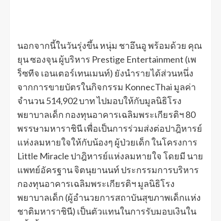
นอกจากนี้ในวันรุ่งขึ้น หนุ่ม ชาอึนอู พร้อมด้วย คุณ
ยุน ซองจุน ผู้บริหาร Prestige Entertainment (เพ
ร็ซทีจ เอนเตอร์เทนเมนท์) ยังนำรายได้ส่วนหนึ่ง
จากการขายบัตรในกิจกรรม KonnecThai มูลค่า
จำนวน 514,902 บาท ไปมอบให้กับมูลนิธิโรง
พยาบาลเด็ก กองทุนอาคารเฉลิมพระเกียรติฯ 80
พรรษามหาราชินี เพื่อเป็นการร่วมส่งต่อปาฎิหารย์
แห่งลมหายใจให้กับน้องๆ ผู้ป่วยเด็ก ในโครงการ
Little Miracle ปาฎิหารย์แห่งลมหายใจ โดยมี นาย
แพทย์อัครฐาน จิตนุยานนท์ ประกรรมการบริหาร
กองทุนอาคารเฉลิมพระเกียรติฯ มูลนิธิโรง
พยาบาลเด็ก (ผู้อำนวยการสถาบันสุขภาพเด็กแห่ง
ชาติมหาราชินี) เป็นตัวแทนในการรับมอบเงินใน