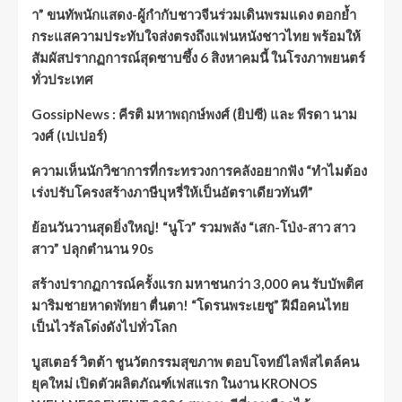
า” ขนทัพนักแสดง-ผู้กำกับชาวจีนร่วมเดินพรมแดง ตอกย้ำ
กระแสความประทับใจส่งตรงถึงแฟนหนังชาวไทย พร้อมให้
สัมผัสปรากฏการณ์สุดซาบซึ้ง 6 สิงหาคมนี้ ในโรงภาพยนตร์
ทั่วประเทศ
GossipNews : คีรติ มหาพฤกษ์พงศ์ (ยิปซี) และ พีรดา นาม
วงศ์ (เปเปอร์)
ความเห็นนักวิชาการที่กระทรวงการคลังอยากฟัง “ทำไมต้อง
เร่งปรับโครงสร้างภาษีบุหรี่ให้เป็นอัตราเดียวทันที”
ย้อนวันวานสุดยิ่งใหญ่! “นูโว” รวมพลัง “เสก-โป่ง-สาว สาว
สาว” ปลุกตำนาน 90s
สร้างปรากฏการณ์ครั้งแรก มหาชนกว่า 3,000 คน รับบัพติศ
มาริมชายหาดพัทยา ตื่นตา! “โดรนพระเยซู” ฝีมือคนไทย
เป็นไวรัลโด่งดังไปทั่วโลก
บูสเตอร์ วิตต้า ชูนวัตกรรมสุขภาพ ตอบโจทย์ไลฟ์สไตล์คน
ยุคใหม่ เปิดตัวผลิตภัณฑ์เฟสแรก ในงาน KRONOS