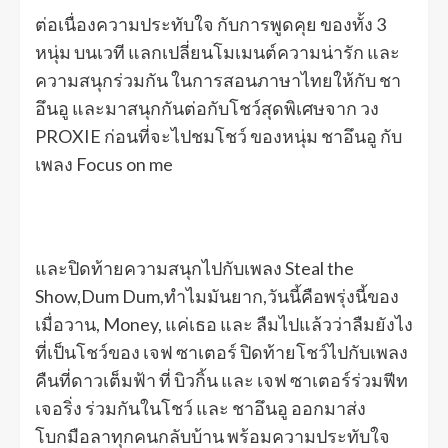
ต่อเนื่องความประทับใจ กับการพูดคุย ของทั้ง 3
หนุ่ม บนเวที แลกเปลี่ยนโมเมนต์ความน่ารัก และ
ความสนุกร่วมกัน ในการสอนภาษาไทยให้กับ ชา
อึนอู และมาสนุกกันต่อกับโชว์สุดพิเศษจาก วง
PROXIE ก่อนที่จะไปชมโชว์ ของหนุ่ม ชาอึนอู กับ
เพลง Focus on me
และปิดท้ายความสนุกไปกับเพลง Steal the
Show,Dum Dum,ทำไมมันยาก,วันนี้คือพรุ่งนี้ของ
เมื่อวาน, Money, แค่เธอ และ ลืมไปแล้วว่าลืมยังไง
ที่เป็นโชว์ของ เจฟ ซาเตอร์ ปิดท้ายโชว์ไปกับเพลง
คืนที่ดาวเต็มฟ้า ที่ บิวกิ้น และ เจฟ ซาเตอร์ร่วมฟีท
เจอริ่ง ร่วมกันในโชว์ และ ชาอึนอู ออกมาส่ง
โบกมือลาทุกคนกลับบ้าน พร้อมความประทับใจ