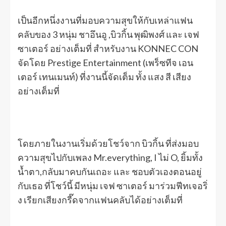
เป็นอีกหนึ่งงานที่มอบความสุขให้กับเหล่าแฟน
คลับของ 3 หนุ่ม ชาอึนอู ,บิวกิ้น พุฒิพงศ์ และ เจฟ
ซาเตอร์ อย่างเต็มที่ สำหรับงาน KONNEC CON
จัดโดย Prestige Entertainment (เพร็ซทีจ เอน
เตอร์ เทนเมนท์) ที่งานนี้จัดเต็ม ทั้ง แสง สี เสียง
อย่างเต็มที่
โดยภายในงานเริ่มด้วยโชว์จาก บิวกิ้น ที่ส่งมอบ
ความสุขไปกับเพลง Mr.everything, I ไม่ O, ยิ้มทั้ง
น้ำตา,กลับมาคบกันเถอะ และ ชอบตัวเองตอนอยู่
กับเธอ ที่โชว์นี้ มีหนุ่ม เจฟ ซาเตอร์ มาร่วมฟีทเจอริ่
ง เรียกเสียงกรี๊ดจากแฟนคลับได้อย่างเต็มที่