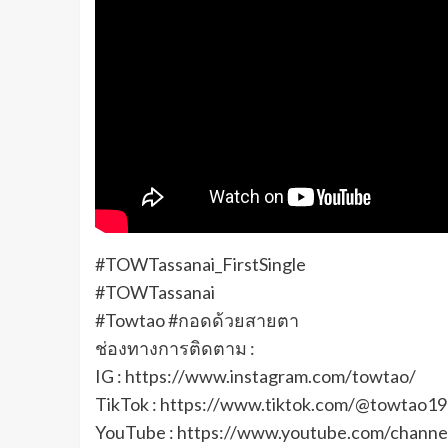
#TOWTassanai_FirstSingle
#TOWTassanai
#Towtao #กอดด้วยสายตา
ช่องทางการติดตาม :
IG : https://www.instagram.com/towtao/
TikTok : https://www.tiktok.com/@towtao19
YouTube : https://www.youtube.com/cha