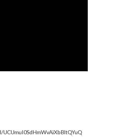
nnel/UCUmuI0SdHmWvAiXbBltQYuQ