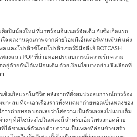
ะศิลปินน้องใหม่ ที่มาพร้อมอินเนอร์จัดเต็ม กับซิงเกิลแรก
กินใจ ผลงานคุณภาพจากค่ายโอมมีเอ็นเตอร์เทนเม้นท์ แต่ง
งพล และโปรดิวซ์โดยโปรดิวเซอร์ฝีมือดี เอ้ BOTCASH
็นเพลงแนว POP ที่ถ่ายทอดประสบการณ์ความรัก ความ
อยู่ด้วยกันได้เหมือนเดิม ด้วยเงื่อนไขบางอย่าง จึงเลือกที่
ตา
ป็นซิงเกิลแรกในชีวิต หลังจากที่สั่งสมประสบการณ์การร้อง
่เหมาะสม ที่จะเอาเรื่องราวทั้งหมดมาถ่ายทอดเป็นเพลงของ
า วิธีการถ่ายทอด บอกเลยว่าใส่ความเป็นตัวเองลงไปแบบเต็ม
ทลต่าง ๆ ที่ดีไซน์ลงไปในเพลงนี้ สำหรับเอ็มวีเพลงกอดด้วย
ที่ได้ชาเลนจ์ตัวเอง ด้วยความเป็นเพลงที่ค่อนข้างเศร้า
โดยในเอ็มวีเพลงนี้เป็นเรื่องราวที่ถ่ายทอดผ่านมุม