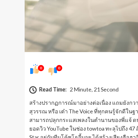
0
0
Read Time:
2 Minute, 21 Second
สร้างปรากฏการณ์มาอย่างต่อเนื่อง แถมยังกวาด
สุวรรณ หรือ เต๋า The Voice ที่ทุกคนรู้จักดีในฐ
สามารถปลุกกระแสเพลงในตำนานของพี่แจ้ ดนุพล เ
ยอดวิว YouTube ในช่อง towtoa ทะลุไปถึง 47 ล้า
Star อยู่กับทีมโค้ชโจอี้บอย ได้สร้างเสียงฮือ