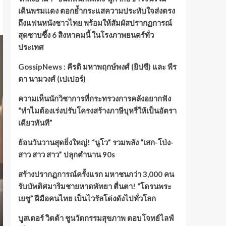
เดินพรมแดง ตอกย้ำกระแสความประทับใจส่งตรง
ถึงแฟนหนังชาวไทย พร้อมให้สัมผัสปรากฏการณ์
สุดซาบซึ้ง 6 สิงหาคมนี้ ในโรงภาพยนตร์ทั่ว
ประเทศ
GossipNews : คีรติ มหาพฤกษ์พงศ์ (ยิปซี) และ พีร
ดา นามวงศ์ (เปเปอร์)
ความเห็นนักวิชาการที่กระทรวงการคลังอยากฟัง
“ทำไมต้องเร่งปรับโครงสร้างภาษีบุหรี่ให้เป็นอัตรา
เดียวทันที”
ย้อนวันวานสุดยิ่งใหญ่! “นูโว” รวมพลัง “เสก-โป่ง-
สาว สาว สาว” ปลุกตำนาน 90s
สร้างปรากฏการณ์ครั้งแรก มหาชนกว่า 3,000 คน
รับบัพติศมาริมชายหาดพัทยา ตื่นตา! “โดรนพระ
เยซู” ฝีมือคนไทย เป็นไวรัลโด่งดังไปทั่วโลก
บูสเตอร์ วิตต้า ชูนวัตกรรมสุขภาพ ตอบโจทย์ไลฟ์