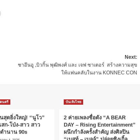
Next:
ชาอึนอู ,บิวกิ้น พุฒิพงศ์ และ เจฟ ซาเตอร์ สร้างความสุข
ให้แฟนคลับในงาน KONNEC CON
ดนตรี
บันเทิงไทย
นสุดยิ่งใหญ่! “นูโว”
2 ค่ายเพลงชื่อดัง “A BEAR
เสก-โป่ง-สาว สาว
DAY – Rising Entertainment”
กตำนาน 90s
ผนึกกำลังครั้งสำคัญ ส่งศิลปิน
“เบสท์ – เบลล์” ปล่อยซิงเกิ้ล
งหาคม 4, 2026