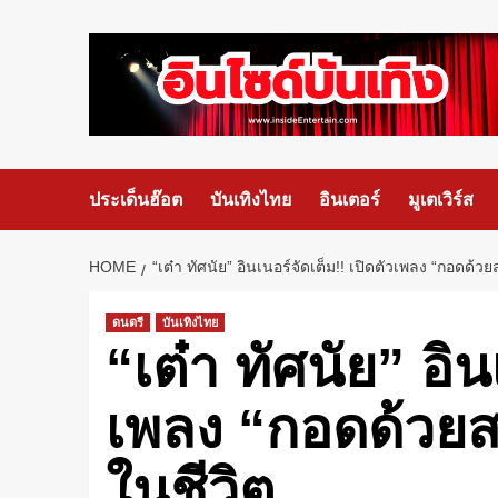
ประเด็นฮ๊อต
บันเทิงไทย
อินเตอร์
มูเตเวิร์ส
HOME
“เต๋า ทัศนัย” อินเนอร์จัดเต็ม!! เปิดตัวเพลง “กอดด้
ดนตรี
บันเทิงไทย
“เต๋า ทัศนัย” อิน
เพลง “กอดด้วยส
ในชีวิต