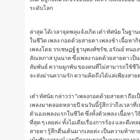
ระดับโลก
ล่าสุด ได้เวลาจุดพลุแจ้งเกิด เต๋า ทัศนัย ในฐาน
ในชีวิต เพลง กอดด้วยสายตา เพลงช้า เนื้อหา
เพลงโดย วรเชษฏฐ์ ฐานุพงศ์ชรัช, อรัณย์ หนอ
สัณหภาส บุนนาค ซึ่งเพลง กอดด้วยสายตา เป
สัมพันธ์ ความผูกพัน ของคนที่ไม่สามารถใช้ชีวิต
จะส่งผ่านความรัก ความคิดถึงได้แค่เพียงสาย
เต๋า ทัศนัย กล่าวว่า “เพลงกอดด้วยสายตา ถือเ
เพลงมาตลอดหลายปี จนวันนี้รู้สึกว่าถึงเวลาที
ตัวเองเพลงแรกในชีวิต ซึ่งทั้งตัวเพลง เนื้อห
ที่สุด ๆ เลยค่ะ ทั้งไอเดียเรื่องการร้อง และดีเ
สายตา รู้สึกตื่นเต้นมากเลยค่ะ เป็นความท้าทาย
เน้นซีนอารมณ์ เลยมีความยากในการแสดงออกมา 