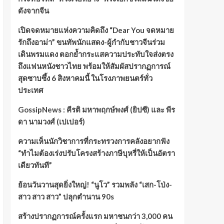
ดังจากจีน
เปิดจดหมายแห่งความคิดถึง “Dear You จดหมาย
รักถึงอาม่า” ขนทัพนักแสดง-ผู้กำกับชาวจีนร่วม
เดินพรมแดง ตอกย้ำกระแสความประทับใจส่งตรง
ถึงแฟนหนังชาวไทย พร้อมให้สัมผัสปรากฏการณ์
สุดซาบซึ้ง 6 สิงหาคมนี้ ในโรงภาพยนตร์ทั่ว
ประเทศ
GossipNews : คีรติ มหาพฤกษ์พงศ์ (ยิปซี) และ พีร
ดา นามวงศ์ (เปเปอร์)
ความเห็นนักวิชาการที่กระทรวงการคลังอยากฟัง
“ทำไมต้องเร่งปรับโครงสร้างภาษีบุหรี่ให้เป็นอัตรา
เดียวทันที”
ย้อนวันวานสุดยิ่งใหญ่! “นูโว” รวมพลัง “เสก-โป่ง-
สาว สาว สาว” ปลุกตำนาน 90s
สร้างปรากฏการณ์ครั้งแรก มหาชนกว่า 3,000 คน