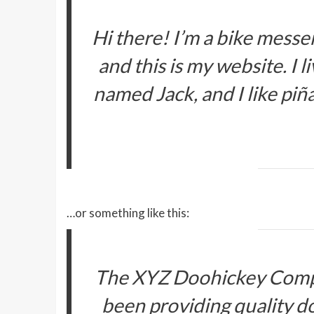
Hi there! I’m a bike messen
and this is my website. I l
named Jack, and I like piña
…or something like this:
The XYZ Doohickey Compa
been providing quality do