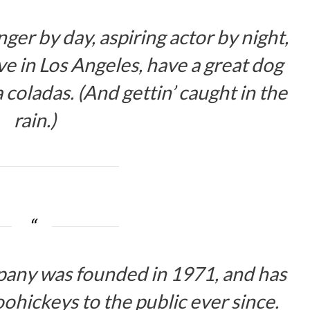
ger by day, aspiring actor by night,
ive in Los Angeles, have a great dog
 coladas. (And gettin’ caught in the
rain.)
ny was founded in 1971, and has
ohickeys to the public ever since.