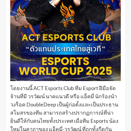
โดยงานนี้ ACT Esports Club ทีม Esport ฝีมือจัด
จ้านที่มี วรวัฒน์ นาคแนวดี หรือ แอ็คมี่ นักร้องนำ
วงร็อค DoubleDeep เป็นผู้ก่อตั้งและเป็นประธาน
สโมสรของทีม สามารถสร้างปรากฏการณ์ที่น่า
ยินดีให้กับคนไทยทั้งประเทศ เมื่อทีม Esports น้อง
ใหม่ในคาถาของ แอ็คมี่-วรวัฒน์ ที่ถูกทั้งกีดกัน