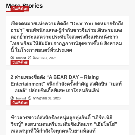
More Stories
บันเทิงไทย
เปิดจดหมายแห่งความคิดถึง “Dear You จดหมายรักถึง
อาม่า” ขนทัพนักแสดง-ผู้กำกับชาวจีนร่วมเดินพรมแดง
ตอกย้ำกระแสความประทับใจส่งตรงถึงแฟนหนังชาว
ไทย พร้อมให้สัมผัสปรากฏการณ์สุดซาบซึ้ง 6 สิงหาคม
นี้ ในโรงภาพยนตร์ทั่วประเทศ
Toonist
สิงหาคม 4, 2026
บันเทิงไทย
2 ค่ายเพลงชื่อดัง “A BEAR DAY – Rising
Entertainment” ผนึกกำลังครั้งสำคัญ ส่งศิลปิน “เบสท์
– เบลล์” ปล่อยซิงเกิ้ลพิเศษ เอาใจคนอินเลิฟ
Toonist
กรกฎาคม 31, 2026
บันเทิงไทย
ข้าวสารซาวด์ส่งนักร้องหนุ่มลูกทุ่งอินดี้ “เอิร์ท-นิธิ
วิชญ์” ลงสนามดนตรีประเดิมซิงเกิลแรก “เอียโอโฮ่”
เพลงสนุกที่ให้กำลังใจทุกคนในยามท้อแท้