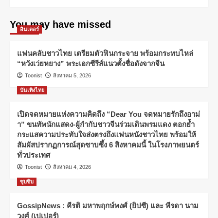
You may have missed
อินเตอร์
แฟนคลับชาวไทย เตรียมตัวฟินกระจาย พร้อมกระทบไหล่
“หวังเว่ยหยาง” พระเอกซีรีส์แนวตั้งชื่อดังจากจีน
Toonist
สิงหาคม 5, 2026
บันเทิงไทย
เปิดจดหมายแห่งความคิดถึง “Dear You จดหมายรักถึงอาม่
า” ขนทัพนักแสดง-ผู้กำกับชาวจีนร่วมเดินพรมแดง ตอกย้ำ
กระแสความประทับใจส่งตรงถึงแฟนหนังชาวไทย พร้อมให้
สัมผัสปรากฏการณ์สุดซาบซึ้ง 6 สิงหาคมนี้ ในโรงภาพยนตร์
ทั่วประเทศ
Toonist
สิงหาคม 4, 2026
ซุบซิบ
GossipNews : คีรติ มหาพฤกษ์พงศ์ (ยิปซี) และ พีรดา นาม
วงศ์ (เปเปอร์)