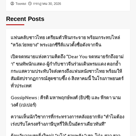
Toonist
กรกฎาคม 30, 2026
Recent Posts
แฟนคลับชาวไทย เตรียมตัวฟินกระจาย พร้อมกระทบไหล่
“หวังเว่ยหยาง” พระเอกซีรีส์แนวตั้งชื่อดังจากจีน
เปิดจดหมายแห่งความคิดถึง “Dear You จดหมายรักถึงอาม่
า” ขนทัพนักแสดง-ผู้กำกับชาวจีนร่วมเดินพรมแดง ตอกย้ำ
กระแสความประทับใจส่งตรงถึงแฟนหนังชาวไทย พร้อมให้
สัมผัสปรากฏการณ์สุดซาบซึ้ง 6 สิงหาคมนี้ ในโรงภาพยนตร์
ทั่วประเทศ
GossipNews : คีรติ มหาพฤกษ์พงศ์ (ยิปซี) และ พีรดา นาม
วงศ์ (เปเปอร์)
ความเห็นนักวิชาการที่กระทรวงการคลังอยากฟัง “ทำไมต้อง
เร่งปรับโครงสร้างภาษีบุหรี่ให้เป็นอัตราเดียวทันที”
ย้อนวันวานสุดยิ่งใหญ่! “นูโว” รวมพลัง “เสก-โป่ง-สาว สาว