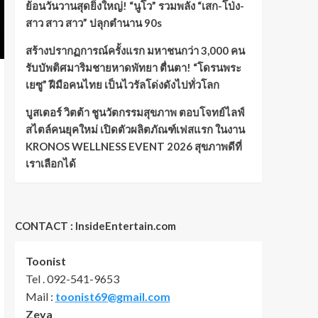
ย้อนวันวานสุดยิ่งใหญ่! “นูโว” รวมพลัง “เสก-โป่ง-
สาว สาว สาว” ปลุกตำนาน 90s
สร้างปรากฏการณ์ครั้งแรก มหาชนกว่า 3,000 คน
รับบัพติศมาริมชายหาดพัทยา ตื่นตา! “โดรนพระ
เยซู” ฝีมือคนไทย เป็นไวรัลโด่งดังไปทั่วโลก
บูสเตอร์ วิตต้า ชูนวัตกรรมสุขภาพ ตอบโจทย์ไลฟ์
สไตล์คนยุคใหม่ เปิดตัวผลิตภัณฑ์เฟสแรก ในงาน
KRONOS WELLNESS EVENT 2026 สุขภาพดีที่
เราเลือกได้
CONTACT : InsideEntertain.com
Toonist
Tel . 092-541-9653
Mail :
toonist69@gmail.com
Zeya