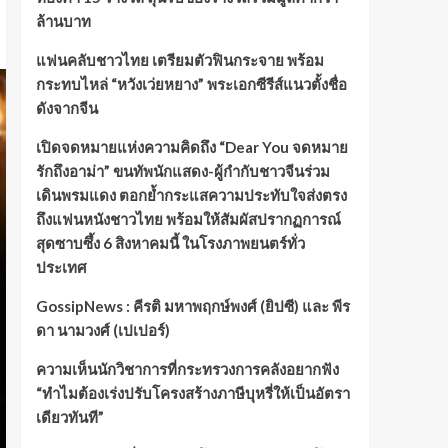
ล้านบาท
แฟนคลับชาวไทย เตรียมตัวฟินกระจาย พร้อม
กระทบไหล่ “หวังเว่ยหยาง” พระเอกซีรีส์แนวตั้งชื่อ
ดังจากจีน
เปิดจดหมายแห่งความคิดถึง “Dear You จดหมาย
รักถึงอาม่า” ขนทัพนักแสดง-ผู้กำกับชาวจีนร่วม
เดินพรมแดง ตอกย้ำกระแสความประทับใจส่งตรง
ถึงแฟนหนังชาวไทย พร้อมให้สัมผัสปรากฏการณ์
สุดซาบซึ้ง 6 สิงหาคมนี้ ในโรงภาพยนตร์ทั่ว
ประเทศ
GossipNews : คีรติ มหาพฤกษ์พงศ์ (ยิปซี) และ พีร
ดา นามวงศ์ (เปเปอร์)
ความเห็นนักวิชาการที่กระทรวงการคลังอยากฟัง
“ทำไมต้องเร่งปรับโครงสร้างภาษีบุหรี่ให้เป็นอัตรา
เดียวทันที”