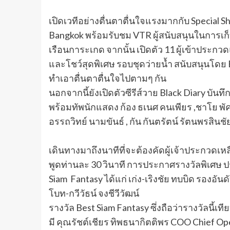
เปิดเวทีอย่างตื่นตาตื่นใจแรงมากกับ Special 
Bangkok พร้อมรับชม VTR ผู้สนับสนุนในการเก็
เรือนการะเกด จากนั้น เปิดตัว 11 ผู้เข้าประ
และโชว์สุดพิเศษ รอบชุดว่ายน้ำ สนับสนุนโดย B
ทำเอาตื่นตาตื่นใจไปตามๆ กัน
นอกจากนี้ยังเปิดตัวซีรีส์วาย Black Diary บันท
พร้อมทัพนักแสดง ก้อง ธเนศ คนเพียร ,ชาโย พัคสว
อรรถวิทย์ นามขันธ์ , กัน กันตรัตน์ รัตนพรสินชั
เดินทางมาถึงนาทีที่จะต้องคัดผู้เจ้าประกวดเห
พูดท่านละ 30 วินาที การประกาศรางวัลพิเศษ ประ
Siam Fantasy ได้แก่ เก่ง-เริงชัย ทบบิด รองอันดั
โบท-กวีวัธน์ จงชีวีวัฒน์
รางวัล Best Siam Fantasy ซึ่งถือว่ารางวัลนี้เท
มี คุณรัชต์เชียร ทิพธนากิตติพร COO Chief Ope