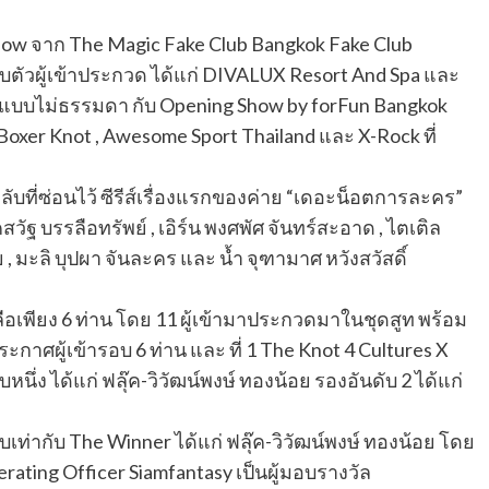
Show จาก The Magic Fake Club Bangkok Fake Club
บตัวผู้เข้าประกวด ได้แก่ DIVALUX Resort And Spa และ
กวดแบบไม่ธรรมดา กับ Opening Show by forFun Bangkok
oxer Knot , Awesome Sport Thailand และ X-Rock ที่
ึกลับที่ซ่อนไว้ ซีรีส์เรื่องแรกของค่าย “เดอะน็อตการละคร”
ัฐ บรรลือทรัพย์ , เอิร์น พงศพัศ จันทร์สะอาด , ไตเติล
ย , มะลิ บุปผา จันละคร และ น้ำ จุฑามาศ หวังสวัสดิ์
ลือเพียง 6 ท่าน โดย 11 ผู้เข้ามาประกวดมาในชุดสูท พร้อม
กาศผู้เข้ารอบ 6 ท่าน และ ที่ 1 The Knot 4 Cultures X
บหนึ่ง ได้แก่ ฟลุ๊ค-วิวัฒน์พงษ์ ทองน้อย รองอันดับ 2 ได้แก่
ียบเท่ากับ The Winner ได้แก่ ฟลุ๊ค-วิวัฒน์พงษ์ ทองน้อย โดย
rating Officer Siamfantasy เป็นผู้มอบรางวัล