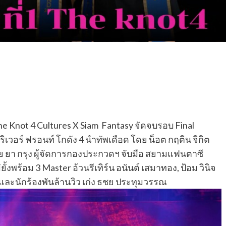
e Knot 4 Cultures X Siam Fantasy จัดจบรอบ Final
เวอร์ ฟรอนท์ โกดัง 4 นำทัพเดือด โดย น็อต กฤติน จิกิต
ชย ยา กรุง ผู้จัดการกองประกวดฯ จับมือ สยามแฟนตาซี
งพร้อม 3 Master อ้วนรีเทิร์น อนันต์ เสมาทอง, ป้อม วินิจ
และนักร้องพันล้านวิว เก่ง ธชย ประทุมวรรณ