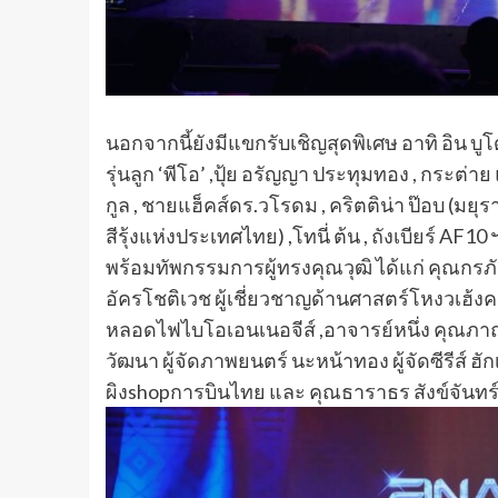
นอกจากนี้ยังมีแขกรับเชิญสุดพิเศษ อาทิ อิน บูโ
รุ่นลูก ‘พีโอ’ ,ปุ้ย อรัญญา ประทุมทอง , กระต่า
กูล , ชายแฮ็คส์ดร.วโรดม , คริตติน่า ป๊อบ (มยุ
สีรุ้งแห่งประเทศไทย) ,โทนี่ ต้น , ถังเบียร์ AF10 
พร้อมทัพกรรมการผู้ทรงคุณวุฒิ ได้แก่ คุณกร
อัครโชติเวช ผู้เชี่ยวชาญด้านศาสตร์โหงวเฮ้
หลอดไฟไบโอเอนเนอจีส์ ,อาจารย์หนึ่ง คุณภา
วัฒนา ผู้จัดภาพยนตร์ นะหน้าทอง ผู้จัดซีรีส์ ฮัก
ผิงshopการบินไทย และ คุณธาราธร สังข์จันทร์ 