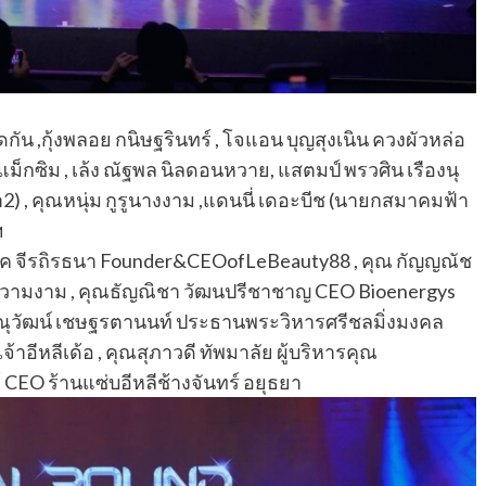
ดกัน ,กุ้งพลอย กนิษฐรินทร์ , โจแอน บุญสุงเนิน ควงผัวหล่อ
ย แม็กซิม , เล้ง ณัฐพล นิลดอนหวาย, แสตมป์ พรวศิน เรืองนุ
รา2) , คุณหนุ่ม กูรูนางงาม ,แดนนี่ เดอะบีช (นายกสมาคมฟ้า
ฯ
ภัค จีรถิรธนา Founder&CEOofLeBeauty88 , คุณ กัญญณัช
งความงาม , คุณธัญณิชา วัฒนปรีชาชาญ CEO Bioenergys
ณุวัฒน์ เชษฐรตานนท์ ประธานพระวิหารศรีชลมิ่งมงคล
เจ้าอีหลีเด้อ , คุณสุภาวดี ทัพมาลัย ผู้บริหารคุณ
CEO ร้านแซ่บอีหลีช้างจันทร์ อยุธยา