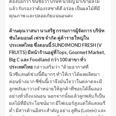
ต้องบอกว่า ขึ้นชื่อว่า บริษัท นวธัญ นำเข้าผลไม้
แล้ว รับรองว่าต้องรสชาติดี อร่อย เป็นผลไม้ที่มี
คุณภาพ และปลอดภัยแน่นอนค่ะ
ด้านคุณวาสนา นาเสริฐ กรรมการผู้จัดการ บริษัท
ซันไดมอนด์ เฟรช จำกัด คู่ค้ารายใหญ่ใน
ประเทศไทย ซึ่งตอนนี้ SUNDIMOND FRESH (V
FRUITS) มีหน้าร้านอยู่ที่Tops, Gourmet Market,
Big C และ Foodland กว่า 100 สาขา ทั่ว
ประเทศไทย
กล่าวเสริมว่า “ด้วยอากาศที่
นิวซีแลนด์ช่วงนี้ดีมากๆ ทำให้เราได้ผลผลิตมา
ค่อนข้างมาก ซีซั่่นนี้เราจึงมั่นใจว่าในตลาดจะมี
ลูกพลับมาวางจำหน่ายให้ลูกค้าที่ชอบได้ลิ้มลอง
อย่างทั่วถึงแน่นอน นอกจากนั้นแล้วลูกพลับ ก็เป็น
ผลไม้ที่มีประโยชน์มาก มีไฟเบอร์สูงแต่ให้แคลอรี
ต่ำ มีสารต้านอิสระสำคัญ อย่าง ลูทีน (Lutein) และ