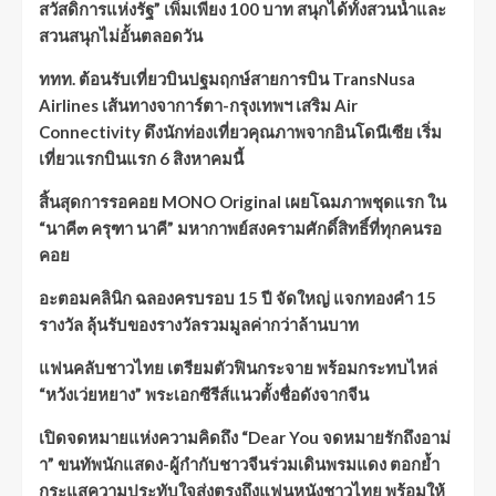
สวัสดิการแห่งรัฐ” เพิ่มเพียง 100 บาท สนุกได้ทั้งสวนน้ำและ
สวนสนุกไม่อั้นตลอดวัน
ททท. ต้อนรับเที่ยวบินปฐมฤกษ์สายการบิน TransNusa
Airlines เส้นทางจาการ์ตา-กรุงเทพฯ เสริม Air
Connectivity ดึงนักท่องเที่ยวคุณภาพจากอินโดนีเซีย เริ่ม
เที่ยวแรกบินแรก 6 สิงหาคมนี้
สิ้นสุดการรอคอย MONO Original เผยโฉมภาพชุดแรก ใน
“นาคี๓ ครุฑา นาคี” มหากาพย์สงครามศักดิ์สิทธิ์ที่ทุกคนรอ
คอย
อะตอมคลินิก ฉลองครบรอบ 15 ปี จัดใหญ่ แจกทองคำ 15
รางวัล ลุ้นรับของรางวัลรวมมูลค่ากว่าล้านบาท
แฟนคลับชาวไทย เตรียมตัวฟินกระจาย พร้อมกระทบไหล่
“หวังเว่ยหยาง” พระเอกซีรีส์แนวตั้งชื่อดังจากจีน
เปิดจดหมายแห่งความคิดถึง “Dear You จดหมายรักถึงอาม่
า” ขนทัพนักแสดง-ผู้กำกับชาวจีนร่วมเดินพรมแดง ตอกย้ำ
กระแสความประทับใจส่งตรงถึงแฟนหนังชาวไทย พร้อมให้