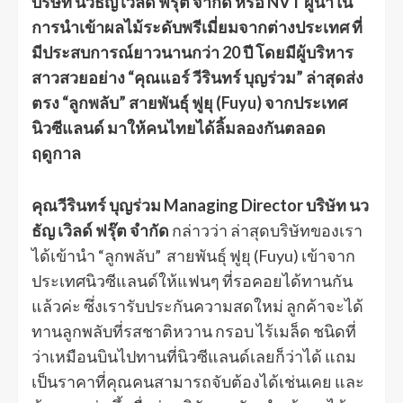
บริษัท นวธัญ เวิลด์ ฟรุ๊ต จำกัด หรือ NVT ผู้นำใน
การนำเข้าผลไม้ระดับพรีเมี่ยมจากต่างประเทศ ที่
มีประสบการณ์ยาวนานกว่า 20 ปี โดยมีผู้บริหาร
สาวสวยอย่าง “คุณแอร์ วีรินทร์ บุญร่วม” ล่าสุดส่ง
ตรง “ลูกพลับ” สายพันธุ์ ฟูยุ (Fuyu) จากประเทศ
นิวซีแลนด์ มาให้คนไทยได้ลิ้มลองกันตลอด
ฤดูกาล
คุณวีรินทร์ บุญร่วม Managing Director บริษัท นว
ธัญ เวิลด์ ฟรุ๊ต จำกัด
กล่าวว่า ล่าสุดบริษัทของเรา
ได้เข้านำ “ลูกพลับ” สายพันธุ์ ฟูยุ (Fuyu) เข้าจาก
ประเทศนิวซีแลนด์ให้แฟนๆ ที่รอคอยได้ทานกัน
แล้วค่ะ ซึ่งเรารับประกันความสดใหม่ ลูกค้าจะได้
ทานลูกพลับที่รสชาติหวาน กรอบ ไร้เมล็ด ชนิดที่
ว่าเหมือนบินไปทานที่นิวซีแลนด์เลยก็ว่าได้ แถม
เป็นราคาที่คุณคนสามารถจับต้องได้เช่นเคย และ