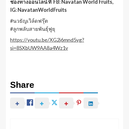
ช่องทางออนไลน์ ที่ FB: Navatan World Fruits,
IG: NavatanWorldFruits
#นวธัญเวิล์ดฟรุ๊ต
#ลูกพลับสายพันธุ์ฟูยุ
https://youtu.be/XG2j6mnd5vg?
si=8SXbUW9AA8a4Wz1v
Share