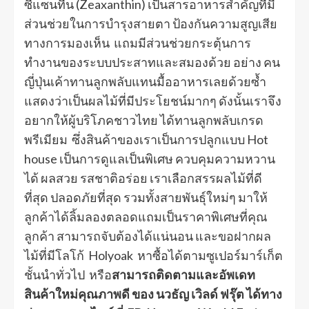
ซีแซนทีน (Zeaxanthin) เป็นสารอาหารสำคัญที่มี
ส่วนช่วยในการบำรุงสายตา ป้องกันความสูญเสีย
ทางการมองเห็น แถมมีส่วนช่วยกระตุ้นการ
ทำงานของระบบประสาทและสมองด้วย อย่าง คน
ญี่ปุ่นเค้าทานลูกพลับแทนมื้ออาหารเลยด้วยซ้ำ
แสดงว่าเป็นผลไม้ที่มีประโยชน์มากๆ ดังนั้นเราจึง
อยากให้ผู้บริโภคชาวไทย ได้ทานลูกพลับเกรด
พรีเมียม ซึ่งสินค้าของเราเป็นการปลูกแบบ Hot
house เป็นการดูแลเป็นพิเศษ ควบคุมความหวาน
ได้ ผลสวย รสชาติอร่อย เราเลือกสรรผลไม้ที่ดี
ที่สุด ปลอดภัยที่สุด รวมทั้งสายพันธุ์ใหม่ๆ มาให้
ลูกค้าได้ลิ้มลองตลอดแถมเป็นราคาพิเศษที่คุณ
ลูกค้า สามารถจับต้องได้แน่นอน และขอฝากผล
ไม้ที่มีโลโก้ Holyoak หาซื้อได้ตามซูเปอร์มาร์เก็ต
ชั้นนำทั่วไป หรือ
สามารถติดตามและอัพเดท
สินค้าใหม่คุณภาพดี ของ นวธัญ เวิลด์ ฟรุ๊ต ได้ทาง