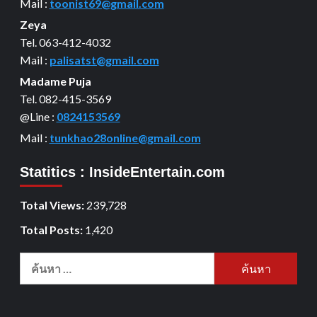
Mail :
toonist69@gmail.com
Zeya
Tel. 063-412-4032
Mail :
palisatst@gmail.com
Madame Puja
Tel. 082-415-3569
@Line :
0824153569
Mail :
tunkhao28online@gmail.com
Statitics : InsideEntertain.com
Total Views:
239,728
Total Posts:
1,420