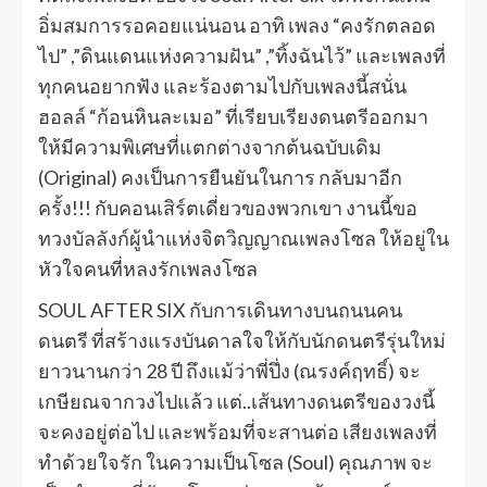
อิ่มสมการรอคอยแน่นอน อาทิ เพลง “คงรักตลอด
ไป” ,”ดินแดนแห่งความฝัน” ,”ทิ้งฉันไว้” และเพลงที่
ทุกคนอยากฟัง และร้องตามไปกับเพลงนี้สนั่น
ฮอลล์ “ก้อนหินละเมอ” ที่เรียบเรียงดนตรีออกมา
ให้มีความพิเศษที่แตกต่างจากต้นฉบับเดิม
(Original) คงเป็นการยืนยันในการ กลับมาอีก
ครั้ง!!! กับคอนเสิร์ตเดี่ยวของพวกเขา งานนี้ขอ
ทวงบัลลังก์ผู้นำแห่งจิตวิญญาณเพลงโซล ให้อยู่ใน
หัวใจคนที่หลงรักเพลงโซล
SOUL AFTER SIX กับการเดินทางบนถนนคน
ดนตรี ที่สร้างแรงบันดาลใจให้กับนักดนตรีรุ่นใหม่
ยาวนานกว่า 28 ปี ถึงแม้ว่าพี่ปึ่ง (ณรงค์ฤทธิ์) จะ
เกษียณจากวงไปแล้ว แต่..เส้นทางดนตรีของวงนี้
จะคงอยู่ต่อไป และพร้อมที่จะสานต่อ เสียงเพลงที่
ทำด้วยใจรัก ในความเป็นโซล (Soul) คุณภาพ จะ