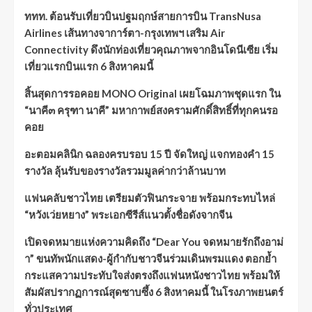
ททท. ต้อนรับเที่ยวบินปฐมฤกษ์สายการบิน TransNusa
Airlines เส้นทางจาการ์ตา-กรุงเทพฯ เสริม Air
Connectivity ดึงนักท่องเที่ยวคุณภาพจากอินโดนีเซีย เริ่ม
เที่ยวแรกบินแรก 6 สิงหาคมนี้
สิ้นสุดการรอคอย MONO Original เผยโฉมภาพชุดแรก ใน
“นาคี๓ ครุฑา นาคี” มหากาพย์สงครามศักดิ์สิทธิ์ที่ทุกคนรอ
คอย
อะตอมคลินิก ฉลองครบรอบ 15 ปี จัดใหญ่ แจกทองคำ 15
รางวัล ลุ้นรับของรางวัลรวมมูลค่ากว่าล้านบาท
แฟนคลับชาวไทย เตรียมตัวฟินกระจาย พร้อมกระทบไหล่
“หวังเว่ยหยาง” พระเอกซีรีส์แนวตั้งชื่อดังจากจีน
เปิดจดหมายแห่งความคิดถึง “Dear You จดหมายรักถึงอาม่
า” ขนทัพนักแสดง-ผู้กำกับชาวจีนร่วมเดินพรมแดง ตอกย้ำ
กระแสความประทับใจส่งตรงถึงแฟนหนังชาวไทย พร้อมให้
สัมผัสปรากฏการณ์สุดซาบซึ้ง 6 สิงหาคมนี้ ในโรงภาพยนตร์
ทั่วประเทศ