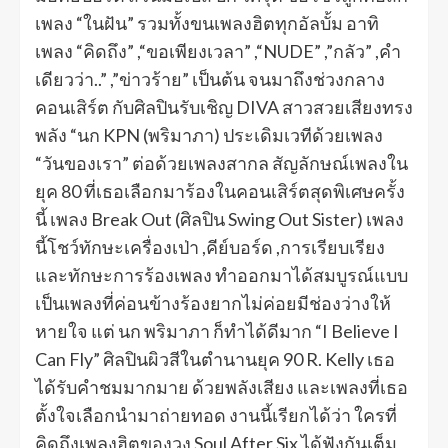
เพลง “ในฝัน” รวมทั้งขนเพลงฮิตทุกอัลบั้ม อาทิ
เพลง “คิดถึง” ,“ขอเพียงเวลา” ,“NUDE” ,”กลัว” ,คำ
เดียวว่า..” ,”ข่าวร้าย” เป็นต้น จนมาถึงช่วงกลาง
คอนเสิร์ต กับศิลปินรับเชิญ DIVA สาวสวยเสียงทรง
พลัง “นก KPN (พริมาภา) ประเดิมเวทีด้วยเพลง
“วันของเรา” ต่อด้วยเพลงสากล สัญลักษณ์เพลงใน
ยุค 80 ที่เธอเลือกมาร้องในคอนเสิร์ตสุดพิเศษครั้ง
นี้ เพลง Break Out (ศิลปิน Swing Out Sister) เพลง
นี้โชว์ทักษะเครื่องเป่า ,คีย์บอร์ด ,การเรียบเรียง
และทักษะการร้องเพลง ทำออกมาได้สมบูรณ์แบบ
เป็นเพลงที่ค่อนข้างร้องยากไม่ค่อยมีช่องว่างให้
หายใจ แต่ นก พริมาภา ก็ทำได้ดีมาก “I Believe I
Can Fly” ศิลปินผิวสีในตำนานยุค 90 R. Kelly เธอ
ได้รับคำชมมากมาย ด้วยพลังเสียง และเพลงที่เธอ
ตั้งใจเลือกนำมาถ่ายทอด งานนี้เรียกได้ว่า ใครที่
คิดถึงเพลงฮิตของวง Soul After Six ได้ฟังกันเต็ม