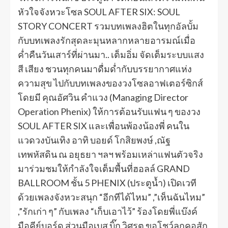
หัวใจจังหวะโซล SOUL AFTER SIX: SOUL
STORY CONCERT รวมบทเพลงฮิตในทุกอัลบั้ม
กับบทเพลงรักสุดละมุนหลากหลายอารมณ์เมื่อ
ค่ำคืนวันเสาร์ที่ผ่านมา.. เต็มอิ่ม จัดเต็มระบบแสง
สี เสียง ชวนทุกคนมาดื่มด่ำกับบรรยากาศแห่ง
ความสุข ไปกับบทเพลงของวงโซลอาฟเตอร์ซิกส์
โดยมี คุณอัศวิน คำแวง (Managing Director
Operation Phenix) ให้การต้อนรับแฟน ๆ ของวง
SOUL AFTER SIX และเพื่อนพ้องน้องพี่ คนใน
แวดวงบันเทิง อาทิ บอยด์ โกสิยพงษ์ ,ณัฐ
เทพหัสดิน ณ อยุธยา ฯลฯ พร้อมเหล่าแฟนตัวจริง
มาร่วมชมให้กำลังใจเต็มพื้นที่ฮอลล์ GRAND
BALLROOM ชั้น 5 PHENIX (ประตูน้ำ) เปิดเวที
ด้วยเพลงจังหวะสนุก “อีกทีได้ไหม” ,”เห็นฉันไหม”
,”รักเก่า ๆ” กับเพลง “เก็บเอาไว้” ร้องโดยพี่แบ๊งค์
มือคีย์บอร์ด ส่วนมือเบส บิ๊ก วิศรุต ขอโชว์ลูกคอสัก