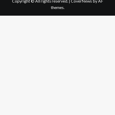
Copyright © All rights reserved.
|
CoverNews
by AF
themes.