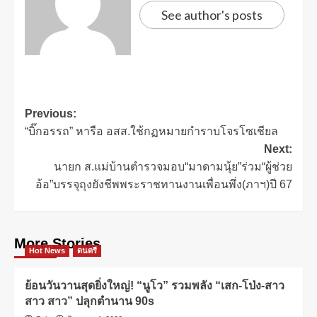
See author's posts
Previous:
“บิ๊กอรรถ” หารือ อสส.ใช้กฏหมายกำราบโจรโซเชียล
Next:
นายก ส.แม่บ้านตำรวจมอบ“มาดามนุ้ย”ร่วม“ผู้ช่วย
อ้อ”บรรจุถุงยังชีพพระราชทานงานเพื่อนพึ่ง(ภาฯ)ปี 67
More Stories
Hot News
ดนตรี
ย้อนวันวานสุดยิ่งใหญ่! “นูโว” รวมพลัง “เสก-โป่ง-สาว
สาว สาว” ปลุกตำนาน 90s