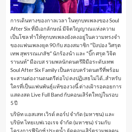
การเดินทางของกาลเวลา ในทุกบทเพลงของ Soul
After Six ที่มีเอกลักษณ์ มีจิตวิญญาณแห่งความ
เป็นโซล ทำให้ทุกบทเพลงยังคงอยู่ในความทรงจำ
ของแฟนเพลงยุค 90 กับ สองสมาชิก “ปิงปอง วิศรุต
เทพ สุพรรณเภสัช” นักร้องนำ และ “บิ๊ก ศรุต วิจิต
รานนท์” มือเบส รวมพลนักดนตรีฝีมือระดับเทพ
Soul After Six Family เป็นครอบครัวดนตรีที่พร้อม
จะสานต่องานดนตรีต่อไป คงปฏิเสธไม่ได้..สำหรับ
ใครที่เป็นแฟนพันธุ์แท้ของวงนี้ ต่างเฝ้ารอคอยการ
แสดงสด Live Full Band กับคอนเสิร์ตใหญ่ในรอบ
5 ปี
บริษัท แอสเสท เวิรด์ คอร์ป จำกัด (มหาชน) และ
บริษัท ไทยเบฟเวอเรจ จำกัด (มหาชน) ร่วมกับ
โครงการฟีนิกซ์ ประตูน้ำ จัดคอนเสิร์ตรวมพลคน