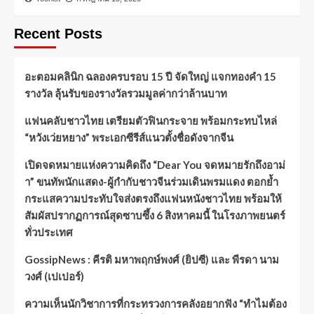
Recent Posts
อะตอมคลินิก ฉลองครบรอบ 15 ปี จัดใหญ่ แจกทองคำ 15
รางวัล ลุ้นรับของรางวัลรวมมูลค่ากว่าล้านบาท
แฟนคลับชาวไทย เตรียมตัวฟินกระจาย พร้อมกระทบไหล่
“หวังเว่ยหยาง” พระเอกซีรีส์แนวตั้งชื่อดังจากจีน
เปิดจดหมายแห่งความคิดถึง “Dear You จดหมายรักถึงอาม่
า” ขนทัพนักแสดง-ผู้กำกับชาวจีนร่วมเดินพรมแดง ตอกย้ำ
กระแสความประทับใจส่งตรงถึงแฟนหนังชาวไทย พร้อมให้
สัมผัสปรากฏการณ์สุดซาบซึ้ง 6 สิงหาคมนี้ ในโรงภาพยนตร์
ทั่วประเทศ
GossipNews : คีรติ มหาพฤกษ์พงศ์ (ยิปซี) และ พีรดา นาม
วงศ์ (เปเปอร์)
ความเห็นนักวิชาการที่กระทรวงการคลังอยากฟัง “ทำไมต้อง