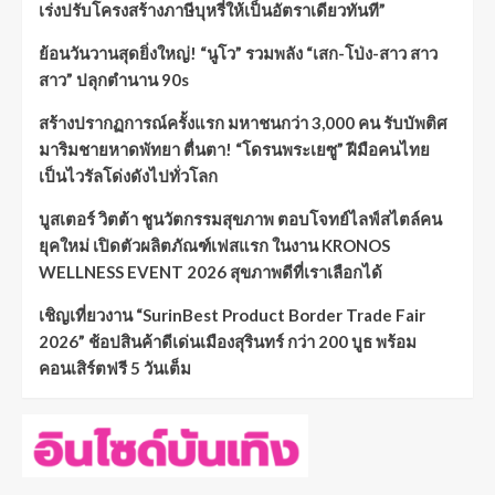
เร่งปรับโครงสร้างภาษีบุหรี่ให้เป็นอัตราเดียวทันที”
ย้อนวันวานสุดยิ่งใหญ่! “นูโว” รวมพลัง “เสก-โป่ง-สาว สาว
สาว” ปลุกตำนาน 90s
สร้างปรากฏการณ์ครั้งแรก มหาชนกว่า 3,000 คน รับบัพติศ
มาริมชายหาดพัทยา ตื่นตา! “โดรนพระเยซู” ฝีมือคนไทย
เป็นไวรัลโด่งดังไปทั่วโลก
บูสเตอร์ วิตต้า ชูนวัตกรรมสุขภาพ ตอบโจทย์ไลฟ์สไตล์คน
ยุคใหม่ เปิดตัวผลิตภัณฑ์เฟสแรก ในงาน KRONOS
WELLNESS EVENT 2026 สุขภาพดีที่เราเลือกได้
เชิญเที่ยวงาน “SurinBest Product Border Trade Fair
2026” ช้อปสินค้าดีเด่นเมืองสุรินทร์ กว่า 200 บูธ พร้อม
คอนเสิร์ตฟรี 5 วันเต็ม