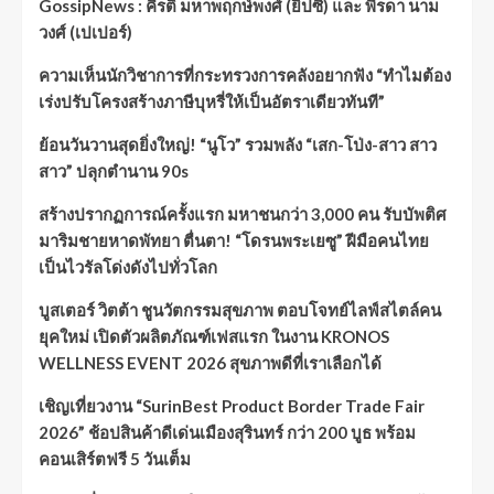
GossipNews : คีรติ มหาพฤกษ์พงศ์ (ยิปซี) และ พีรดา นาม
วงศ์ (เปเปอร์)
ความเห็นนักวิชาการที่กระทรวงการคลังอยากฟัง “ทำไมต้อง
เร่งปรับโครงสร้างภาษีบุหรี่ให้เป็นอัตราเดียวทันที”
ย้อนวันวานสุดยิ่งใหญ่! “นูโว” รวมพลัง “เสก-โป่ง-สาว สาว
สาว” ปลุกตำนาน 90s
สร้างปรากฏการณ์ครั้งแรก มหาชนกว่า 3,000 คน รับบัพติศ
มาริมชายหาดพัทยา ตื่นตา! “โดรนพระเยซู” ฝีมือคนไทย
เป็นไวรัลโด่งดังไปทั่วโลก
บูสเตอร์ วิตต้า ชูนวัตกรรมสุขภาพ ตอบโจทย์ไลฟ์สไตล์คน
ยุคใหม่ เปิดตัวผลิตภัณฑ์เฟสแรก ในงาน KRONOS
WELLNESS EVENT 2026 สุขภาพดีที่เราเลือกได้
เชิญเที่ยวงาน “SurinBest Product Border Trade Fair
2026” ช้อปสินค้าดีเด่นเมืองสุรินทร์ กว่า 200 บูธ พร้อม
คอนเสิร์ตฟรี 5 วันเต็ม