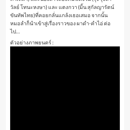
วัลย์ โทนะหงษา) และ แตงกวา (มิ้น สุกัลญารัตน์
ขันทัพไทย)ที่คอยกลั่นแกล้งเธอเสมอ จากนั้น
หมอลำก็นำเข้าสู่เรื่องราวของ ผาดำ-คำไอ่ ต่อ
ไป…
ตัวอย่างภาพยนตร์ :