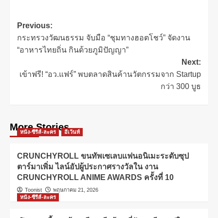
Previous:
กระทรวงวัฒนธรรม จับมือ “ชุมทางฮอตโชว์” จัดงาน
“อาหารไทยถิ่น กินด้วยภูมิปัญญา”
Next:
เข้าฟรี! “อว.แฟร์” พบตลาดสินค้านวัตกรรมจาก Startup
กว่า 300 บูธ
More Stories
หนัง-ซีรีส์-ละคร
อีเว้นท์
CRUNCHYROLL ขนทัพเซเลบแฟนอนิเมะระดับซุป
ตาร์มาเพิ่ม ไลน์อัปผู้ประกาศรางวัลใน งาน
CRUNCHYROLL ANIME AWARDS ครั้งที่ 10
Toonist
พฤษภาคม 21, 2026
หนัง-ซีรีส์-ละคร