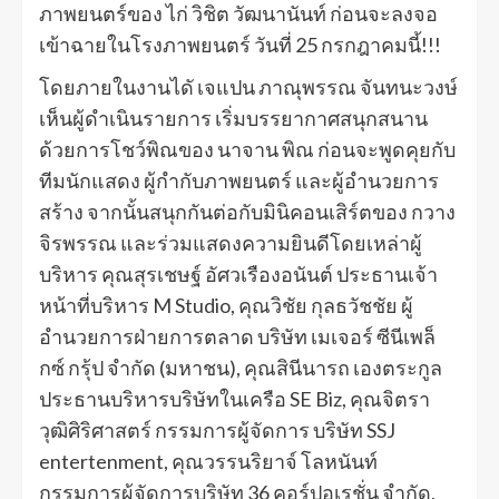
ภาพยนตร์ของ ไก่ วิชิต วัฒนานันท์ ก่อนจะลงจอ
เข้าฉายในโรงภาพยนตร์ วันที่ 25 กรกฎาคมนี้!!!
โดยภายในงานไดั เจแปน ภาณุพรรณ จันทนะวงษ์
เห็นผู้ดำเนินรายการ เริ่มบรรยากาศสนุกสนาน
ด้วยการโชว์พิณของ นาจาน พิณ ก่อนจะพูดคุยกับ
ทีมนักแสดง ผู้กำกับภาพยนตร์ และผู้อำนวยการ
สร้าง จากนั้นสนุกกันต่อกับมินิคอนเสิร์ตของ กวาง
จิรพรรณ และร่วมแสดงความยินดีโดยเหล่าผู้
บริหาร คุณสุรเชษฐ์ อัศวเรืองอนันต์ ประธานเจ้า
หน้าที่บริหาร M Studio, คุณวิชัย กุลธวัชชัย ผู้
อำนวยการฝ่ายการตลาด บริษัท เมเจอร์ ซีนีเพล็
กซ์ กรุ้ป จำกัด (มหาชน), คุณสินีนารถ เองตระกูล
ประธานบริหารบริษัทในเครือ SE Biz, คุณจิตรา
วุฒิศิริศาสตร์ กรรมการผู้จัดการ บริษัท SSJ
entertenment, คุณวรรนริยาจ์ โลหนันท์
กรรมการผู้จัดการบริษัท 36 คอร์ปอเรชั่น จำกัด,