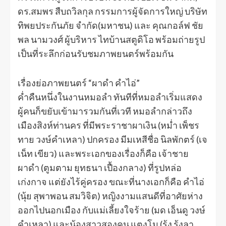
ดร.สมพร สืบถวิลกุล กรรมการผู้จัดการใหญ่ บริษัท
ทิพยประกันภัย จำกัด(มหาชน) และ คุณกอล์ฟ ชัย
พล นามวงศ์ ผู้บริหาร ไทบ้านสตูดิโอ พร้อมถ่ายรูป
เป็นที่ระลึกก่อนรับชมภาพยนตร์พร้อมกัน
เรื่องย่อภาพยนตร์ “ผาดำ คำไอ่”
ค่ำคืนหนึ่งในงานหมอลำ ทันทีที่หมอลำเริ่มแสดง
ผู้คนก็ขยับเข้ามารวมกันที่เวที หมอลำกล่าวถึง
เมืองสิงห์ท่านคร ที่มีพระราชาผาเงิน (หม่ำ เพ็ชร
ทาย วงษ์คำเหลา) ปกครอง มีมเหสีชื่อ นิลพักตร์ (เจ
เน็ท เขียว) และพระเอกของเรื่องก็คือ เจ้าชาย
ผาดำ (ตูมตาม ยุทธนา เปื้องกลาง) ที่รูปหล่อ
เก่งกาจ แต่ยังไร้คู่ครอง ขณะที่นางเอกก็คือ คำไอ่
(นุ้ย สุพาพอน สมวิจิต) หญิงงามแสนดีที่อาศัยห่าง
ออกไปนอกเมือง กับแม่เลี้ยงใจร้าย (มด เอ็นดู วงษ์
คำเหลา) และน้องสาวสองคน แตงโม (รุ้ง รุ้งลา