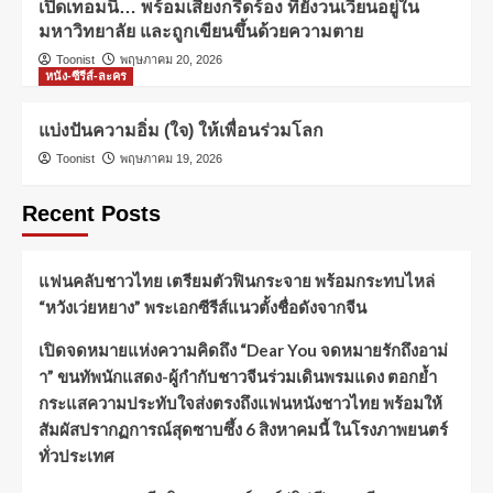
เปิดเทอมนี้… พร้อมเสียงกรีดร้อง ที่ยังวนเวียนอยู่ใน
มหาวิทยาลัย และถูกเขียนขึ้นด้วยความตาย
Toonist
พฤษภาคม 20, 2026
หนัง-ซีรีส์-ละคร
แบ่งปันความอิ่ม (ใจ) ให้เพื่อนร่วมโลก
Toonist
พฤษภาคม 19, 2026
Recent Posts
แฟนคลับชาวไทย เตรียมตัวฟินกระจาย พร้อมกระทบไหล่
“หวังเว่ยหยาง” พระเอกซีรีส์แนวตั้งชื่อดังจากจีน
เปิดจดหมายแห่งความคิดถึง “Dear You จดหมายรักถึงอาม่
า” ขนทัพนักแสดง-ผู้กำกับชาวจีนร่วมเดินพรมแดง ตอกย้ำ
กระแสความประทับใจส่งตรงถึงแฟนหนังชาวไทย พร้อมให้
สัมผัสปรากฏการณ์สุดซาบซึ้ง 6 สิงหาคมนี้ ในโรงภาพยนตร์
ทั่วประเทศ