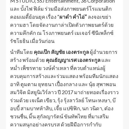
M STUDIO, SSJ Entertainment, 36 Corporation
และ บั้งไฟ ฟิล์ม ร่วมมือส่งภาพยนตร์โรแมนติก
คอมเมดี้ย้อนยุค เรื่อง “
ผาดำ คำไอ่”
ลงจอเขย่า
ความฮา โดยจัดงานกาล่าเปิดตัวภาพยนตร์ด้วย
ความคึกคัก ณ โรงภาพยนตร์ เมเจอร์ ซีนีเพล็กซ์
รัชโยธิน เมื่อวันก่อน
นำทีมโดย
คุณเป๊ก สัญชัย เองตระกูล
ผู้อำนวยการ
สร้าง พร้อมด้วย
คุณธัญญาเรศ เองตระกูล
และ
หม่ำ เพ็ชรทาย วงษ์คำเหลา ที่ควบตำแหน่งผู้
ควบคุมการสร้างและร่วมแสดง พร้อมทีมนักแสดง
อาทิ ตูมตาม ยุทธนา เปื้องกลาง และ นุ้ย สุพาพอน
สมวิจิต มิสยูนิเวิร์ลาว ปี 2017 มาถ่ายทอดเรื่องราว
ร่วมด้วย เจเน็ต เขียว, รุ้ง รุ้งลาวัลย์ โทนะหงษา, บ๊
อบบี้ สามบาทห้าสิบ, เจี้ย แปซิฟิก, นก วนิดา, ต๋อง
ชวนชื่น, มิ้น สุกัลญารัตน์ ขันทัพไทย ที่มาเสริม
ความสนุกอย่างครบรส ด้วยฝีมือการกำกับ