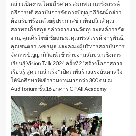
กล่าวเปิดงาน โดยมี รศ.ดร.สมภพ มานะรังสรรค์
อธิการบดี สถาบันการจัดการปัญญาภิวัฒน์ กล่าว
ต้อนรับ พร้อมด้วยผู้ประกาศข่าวท็อปนิวส์ คุณ
สถาพร เกื้อสกุล กล่าวรายงานวัตถุประสงค์การจัด
งาน, คุณศิรวิฑย์ ชัยเกษม, คุณพรสวรรค์ จารุพันธ์,
คุณชนุตรา เพชรมูล และคณะผู้บริหารสถาบันการ
จัดการปัญญาภิวัฒน์ เข้าร่วมงานสัมมนาเชิงการ
เรียนรู้ Vision Talk 2024 ครั้งที่2 “สร้างโอกาสการ
เรียนรู้ สู่ความสำเร็จ” เปิดเวทีสร้างแรงบันดาลใจ
ให้นักศึกษาที่เข้าร่วมงานมากกว่า 300 คน ณ
Auditorium ชั้น16 อาคาร CP All Academy