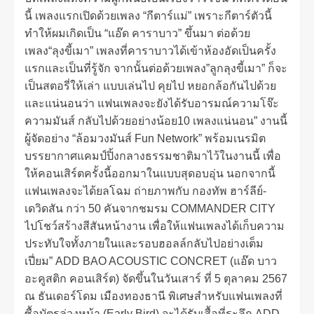
นี้ เพลงแรกเปิดด้วยเพลง “กีตาร์แม่” เพราะกีตาร์ตัวนี้
ทำให้ผมเกิดเป็น “แอ๊ด คาราบาว” ขึ้นมา ต่อด้วย
เพลง“ลุงขี้เมา” เพลงที่คาราบาวได้เข้าห้องอัดเป็นครั้ง
แรกและเป็นที่รู้จัก จากนั้นต่อด้วยเพลง”ลูกลุงขี้เมา” ก็จะ
เป็นสตอรี่ให้เล่า แบบเล่นไป คุยไป หยอกล้อกันไปด้วย
และแน่นอนว่า แฟนเพลงจะยังได้รับอารมณ์ความโจ๊ะ
ความมันส์ กลับไปด้วยอย่างน้อย10 เพลงแน่นอน” งานนี้
ผู้จัดอย่าง “ล้อมวงมันส์ Fun Network” พร้อมเนรมิต
บรรยากาศแคมป์ปิ้งกลางธรรมชาติมาไว้ในงานนี้ เพื่อ
ให้คอนเสิร์ตครั้งนี้ออกมาในแบบสุดอบอุ่น นอกจากนี้
แฟนเพลงจะได้ยลโฉม ถ่ายภาพกับ กองทัพ ฮาร์ลีย์-
เดวิดสัน กว่า 50 คันจากชมรม COMMANDER CITY
ไปโชว์สร้างสีสันหน้างาน เพื่อให้แฟนเพลงได้เก็บความ
ประทับใจทั้งภายในและรอบฮอลล์กลับไปอย่างเต็ม
เปี่ยม” ADD BAO ACOUSTIC CONCRET (แอ๊ด บาว
อะคูสติก คอนเสิร์ต) จัดขึ้นในวันเสาร์ ที่ 5 ตุลาคม 2567
ณ ธันเดอร์โดม เมืองทองธานี พิเศษสำหรับแฟนเพลงที่
ซื้อบัตรล่วงหน้า (Early Bird) จะได้รับเสื้อที่ระลึก ADD