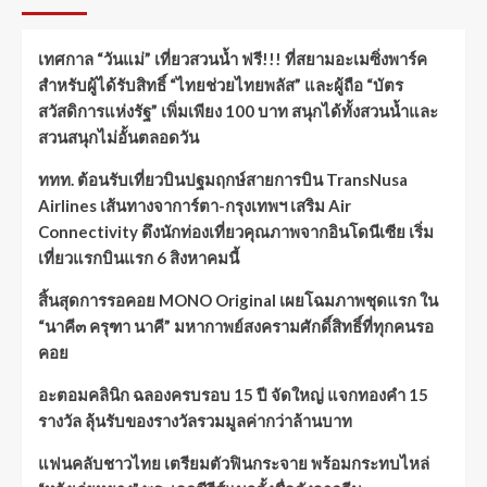
เทศกาล “วันแม่” เที่ยวสวนน้ำ ฟรี!!! ที่สยามอะเมซิ่งพาร์ค
สำหรับผู้ได้รับสิทธิ์ “ไทยช่วยไทยพลัส” และผู้ถือ “บัตร
สวัสดิการแห่งรัฐ” เพิ่มเพียง 100 บาท สนุกได้ทั้งสวนน้ำและ
สวนสนุกไม่อั้นตลอดวัน
ททท. ต้อนรับเที่ยวบินปฐมฤกษ์สายการบิน TransNusa
Airlines เส้นทางจาการ์ตา-กรุงเทพฯ เสริม Air
Connectivity ดึงนักท่องเที่ยวคุณภาพจากอินโดนีเซีย เริ่ม
เที่ยวแรกบินแรก 6 สิงหาคมนี้
สิ้นสุดการรอคอย MONO Original เผยโฉมภาพชุดแรก ใน
“นาคี๓ ครุฑา นาคี” มหากาพย์สงครามศักดิ์สิทธิ์ที่ทุกคนรอ
คอย
อะตอมคลินิก ฉลองครบรอบ 15 ปี จัดใหญ่ แจกทองคำ 15
รางวัล ลุ้นรับของรางวัลรวมมูลค่ากว่าล้านบาท
แฟนคลับชาวไทย เตรียมตัวฟินกระจาย พร้อมกระทบไหล่