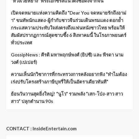
“หวังเว่ยหยาง” พระเอกซีรีส์แนวตั้งชื่อดังจากจีน
เปิดจดหมายแห่งความคิดถึง “Dear You จดหมายรักถึงอาม่
า” ขนทัพนักแสดง-ผู้กำกับชาวจีนร่วมเดินพรมแดง ตอกย้ำ
กระแสความประทับใจส่งตรงถึงแฟนหนังชาวไทย พร้อมให้
สัมผัสปรากฏการณ์สุดซาบซึ้ง 6 สิงหาคมนี้ ในโรงภาพยนตร์
ทั่วประเทศ
GossipNews : คีรติ มหาพฤกษ์พงศ์ (ยิปซี) และ พีรดา นาม
วงศ์ (เปเปอร์)
ความเห็นนักวิชาการที่กระทรวงการคลังอยากฟัง “ทำไมต้อง
เร่งปรับโครงสร้างภาษีบุหรี่ให้เป็นอัตราเดียวทันที”
ย้อนวันวานสุดยิ่งใหญ่! “นูโว” รวมพลัง “เสก-โป่ง-สาว สาว
สาว” ปลุกตำนาน 90s
CONTACT : InsideEntertain.com