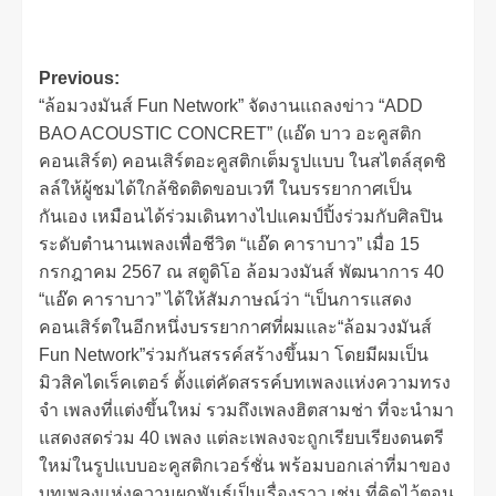
Previous:
“ล้อมวงมันส์ Fun Network” จัดงานแถลงข่าว “ADD
BAO ACOUSTIC CONCRET” (แอ๊ด บาว อะคูสติก
คอนเสิร์ต) คอนเสิร์ตอะคูสติกเต็มรูปแบบ ในสไตล์สุดชิ
ลล์ให้ผู้ชมได้ใกล้ชิดติดขอบเวที ในบรรยากาศเป็น
กันเอง เหมือนได้ร่วมเดินทางไปแคมป์ปิ้งร่วมกับศิลปิน
ระดับตำนานเพลงเพื่อชีวิต “แอ๊ด คาราบาว” เมื่อ 15
กรกฎาคม 2567 ณ สตูดิโอ ล้อมวงมันส์ พัฒนาการ 40
“แอ๊ด คาราบาว” ได้ให้สัมภาษณ์ว่า “เป็นการแสดง
คอนเสิร์ตในอีกหนึ่งบรรยากาศที่ผมและ“ล้อมวงมันส์
Fun Network”ร่วมกันสรรค์สร้างขึ้นมา โดยมีผมเป็น
มิวสิคไดเร็คเตอร์ ตั้งแต่คัดสรรค์บทเพลงแห่งความทรง
จำ เพลงที่แต่งขึ้นใหม่ รวมถึงเพลงฮิตสามช่า ที่จะนำมา
แสดงสดร่วม 40 เพลง แต่ละเพลงจะถูกเรียบเรียงดนตรี
ใหม่ในรูปแบบอะคูสติกเวอร์ชั่น พร้อมบอกเล่าที่มาของ
บทเพลงแห่งความผูกพันธ์เป็นเรื่องราว เช่น ที่คิดไว้ตอน