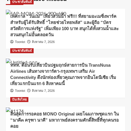
ประชาสัมพันธ์
เทศกาล “วันแม่” เที่ยวสวนน้ำ ฟรี!!! ที่สยามอะเมซิ่งพาร์ค
สำหรับผู้ได้รับสิทธิ์ “ไทยช่วยไทยพลัส” และผู้ถือ “บัตร
สวัสดิการแห่งรัฐ” เพิ่มเพียง 100 บาท สนุกได้ทั้งสวนน้ำและ
สวนสนุกไม่อั้นตลอดวัน
Toonist
สิงหาคม 7, 2026
ประชาสัมพันธ์
ททท. ต้อนรับเที่ยวบินปฐมฤกษ์สายการบิน TransNusa
Airlines เส้นทางจาการ์ตา-กรุงเทพฯ เสริม Air
Connectivity ดึงนักท่องเที่ยวคุณภาพจากอินโดนีเซีย เริ่ม
เที่ยวแรกบินแรก 6 สิงหาคมนี้
Toonist
สิงหาคม 7, 2026
บันเทิงไทย
สิ้นสุดการรอคอย MONO Original เผยโฉมภาพชุดแรก ใน
“นาคี๓ ครุฑา นาคี” มหากาพย์สงครามศักดิ์สิทธิ์ที่ทุกคนรอ
คอย