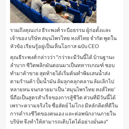
รวมถึงคุณเก่ง ธีระพงศ์ ระบือธรรม ผู้ก่อตั้งและ
เจ้าของ บริษัท สมุนไพรไทย หงส์ไทย จำกัด พูดใน
หัวข้อ เรียนรู้อยู่เป็นเห็นโอกาส ฉบับ CEO
คุณธีระพงศ์ กล่าวว่า “กว่าจะมีวันนี้ได้ บ้านฐานะ
ลำบาก ชีวิตพลิกผันตอนมาเป็นทหารเกณฑ์ ชอบ
ทำมาค้าขาย สุดท้ายได้เริ่มต้นทำพิมเสนน้ำส่ง
ตามร้านค้า ปั้มน้ำมัน ล้มลุกคลุกคลาน ล้มเลิกไป
หลายหน จนกลายมาเป็น ‘สมุนไพรไทย หงส์ไทย’
นี่ถือเป็นสูตรสำเร็จของการสู้ชีวิต ส่วนที่มีวันนี้ได้
เพราะความจริงใจ ซื่อสัตย์ ไม่โกง มีหลักคิดที่ดีใน
การดำรงชีวิตของตนเอง และต่อพนักงานภายใน
บริษัท จึงทำให้สามารถเติบโตได้อย่างมั่นคง“