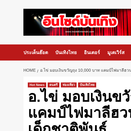
ประเด็นฮ๊อต
บันเทิงไทย
อินเตอร์
มูเตเวิร์ส
HOME
อ.ไข่ มอบเงินขวัญถุง 10,000 บาท แคมป์ไฟมาลีฮวนน่
Hot News
ดนตรี
ท่องเที่ยว
บันเทิงไทย
อ.ไข่ มอบเงินขว
แคมป์ไฟมาลีฮวน
เด็กชาติพันธุ์