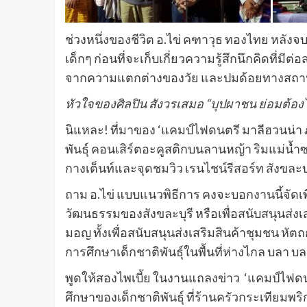
ช่วงหนึ่งของชีวิต อ.ไข่ คฑาวุธ ทองไทย หลังจบ
เด็กๆ ก่อนที่จะเก็บเกี่ยวความรู้สึกนึกคิดที่ม
จากความแตกต่างของวัย และปมด้อยทางสถานภา
หัวใจของศิลปิน สังวรเสมอ “บุปผาชน ย่อมต้อ
นิแหละ! ที่มาของ ‘แคมป์ไฟดนตรี มาลีฮวนน่า 
พันธุ์ คอนเสิร์ตอะคูสติกบนลานหญ้า ริมแม่น้ำซ
กางเต็นท์และจุดชมวิว เรนไชน์รีสอร์ท สังขละบ
ถาม อ.ไข่ แบบแนวพิธีการ คงจะบอกงานนี้จัดเพ
วัฒนธรรมของสังขละบุรี หรือเพื่อสนับสนุนส่ง
มอญ ทั้งเพื่อสนับสนุนส่งเสริมสินค้าชุมชน หั
การศึกษาเด็กชาติพันธุ์ในพื้นที่ห่างไกล บลา บ
พูดให้สองไพเบี้ย ในงานแถลงข่าว ‘แคมป์ไฟดนต
ศึกษาของเด็กชาติพันธุ์ ที่ร้านครัวกระเทียมพ