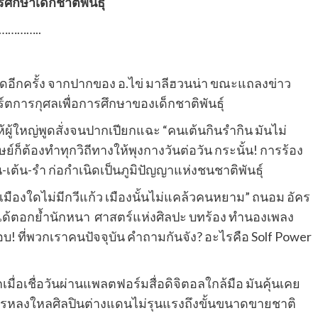
รศึกษาเด็กชาติพันธุ์
………..
พูดอีกครั้ง จากปากของ อ.ไข่ มาลีฮวนน่า ขณะแถลงข่าว
์ตการกุศลเพื่อการศึกษาของเด็กชาติพันธุ์
้ผู้ใหญ่พูดสั่งจนปากเปียกแฉะ “คนเต้นกินรำกิน มันไม่
ษย์ก็ต้องทำทุกวิถีทางให้พุงกางวันต่อวัน กระนั้น! การร้อง
น-เต้น-รำ ก่อกำเนิดเป็นภูมิปัญญาแห่งชนชาติพันธุ์
 “เมืองใดไม่มีกวีแก้ว เมืองนั้นไม่แคล้วคนหยาม” ถนอม อัคร
หู ได้ตอกย้ำนักหนา ศาสตร์แห่งศิลปะ บทร้อง ทำนองเพลง
! ที่พวกเราคนปัจจุบัน คำถามกันจัง? อะไรคือ Solf Power
ื่อเชื่อวันผ่านแพลตฟอร์มสื่อดิจิตอลใกล้มือ มันคุ้นเคย
ารหลงใหลศิลปินต่างแดนไม่รุนแรงถึงขั้นขนาดขายชาติ