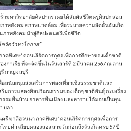
รั้วมหาวิทยาลัยศิลปากร เคยได้สัมผัสชีวิตครูศิลปะ สอน
ีต่อสภาพสังคม สภาพแวดล้อม เพื่อระบายความอัดอั้นอันเกิด
พสังคม นำสู่ศิลปะดนตรีเพื่อชีวิต
งไขว้คว้าหาโอกาส”
ภาคพิเศษ’ คอนเสิร์ตการกุศลเพื่อการศึกษาของเด็กชาติ
องกาเรีย ที่จะจัดขึ้นในวันเสาร์ที่ 2 มีนาคม 2567 ณ ลาน
ุรี กาญจนบุรี
ื่อสนับสนุนส่งเสริมการท่องเที่ยวเชิงธรรมชาติและ
เสริมการแสดงศิลปวัฒนธรรมของเด็กๆ ชาติพันธุ์ กะเหรี่ยง
ตถกรรมพื้นบ้าน อาหารพื้นเมือง และหารายได้มอบเป็นทุน
ลา บลา
รี มาลีฮวนน่า ภาคพิเศษ’ คอนเสิร์ตการกุศลเพื่อการ
ริกไทยดำ เลียบคลองสอง สามวันก่อนถึงวันเกิดครบ 57 ปี