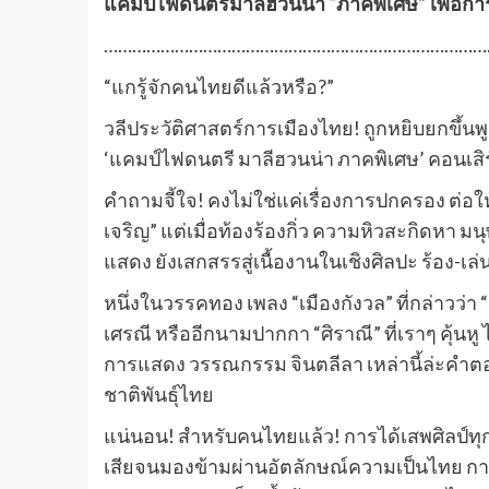
แคมป์ไฟดนตรีมาลีฮวนน่า
“
ภาคพิเศษ
”
เพื่อกา
…………………………………………………………………………
“แกรู้จักคนไทยดีแล้วหรือ?”
วลีประวัติศาสตร์การเมืองไทย! ถูกหยิบยกขึ้น
‘แคมป์ไฟดนตรี มาลีฮวนน่า ภาคพิเศษ’ คอนเสิร
คำถามจี้ใจ! คงไม่ใช่แค่เรื่องการปกครอง ต่อให
เจริญ” แต่เมื่อท้องร้องกิ่ว ความหิวสะกิดหา มนุ
แสดง ยังเสกสรรสู่เนื้องานในเชิงศิลปะ ร้อง-เล่
หนึ่งในวรรคทอง เพลง “เมืองกังวล” ที่กล่าวว่า
เศรณี หรืออีกนามปากกา “ศิราณี” ที่เราๆ คุ้น
การแสดง วรรณกรรม จินตลีลา เหล่านี้ล่ะคำตอบ
ชาติพันธุ์ไทย
แน่นอน! สำหรับคนไทยแล้ว! การได้เสพศิลป์ทุกเม
เสียจนมองข้ามผ่านอัตลักษณ์ความเป็นไทย ก