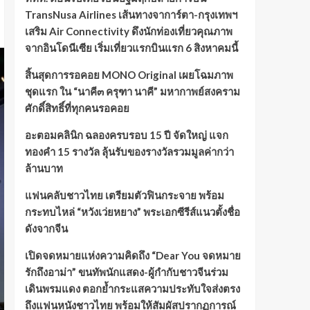
TransNusa Airlines เส้นทางจาการ์ตา-กรุงเทพฯ
เสริม Air Connectivity ดึงนักท่องเที่ยวคุณภาพ
จากอินโดนีเซีย เริ่มเที่ยวแรกบินแรก 6 สิงหาคมนี้
สิ้นสุดการรอคอย MONO Original เผยโฉมภาพ
ชุดแรก ใน “นาคี๓ ครุฑา นาคี” มหากาพย์สงคราม
ศักดิ์สิทธิ์ที่ทุกคนรอคอย
อะตอมคลินิก ฉลองครบรอบ 15 ปี จัดใหญ่ แจก
ทองคำ 15 รางวัล ลุ้นรับของรางวัลรวมมูลค่ากว่า
ล้านบาท
แฟนคลับชาวไทย เตรียมตัวฟินกระจาย พร้อม
กระทบไหล่ “หวังเว่ยหยาง” พระเอกซีรีส์แนวตั้งชื่อ
ดังจากจีน
เปิดจดหมายแห่งความคิดถึง “Dear You จดหมาย
รักถึงอาม่า” ขนทัพนักแสดง-ผู้กำกับชาวจีนร่วม
เดินพรมแดง ตอกย้ำกระแสความประทับใจส่งตรง
ถึงแฟนหนังชาวไทย พร้อมให้สัมผัสปรากฏการณ์