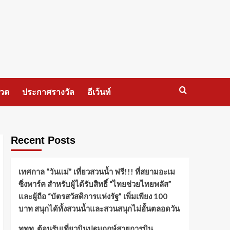
กวด
ประกาศรางวัล
อีเว้นท์
Recent Posts
เทศกาล “วันแม่” เที่ยวสวนน้ำ ฟรี!!! ที่สยามอะเม
ซิ่งพาร์ค สำหรับผู้ได้รับสิทธิ์ “ไทยช่วยไทยพลัส”
และผู้ถือ “บัตรสวัสดิการแห่งรัฐ” เพิ่มเพียง 100
บาท สนุกได้ทั้งสวนน้ำและสวนสนุกไม่อั้นตลอดวัน
ททท. ต้อนรับเที่ยวบินปฐมฤกษ์สายการบิน