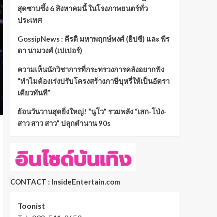
สุดซาบซึ้ง 6 สิงหาคมนี้ ในโรงภาพยนตร์ทั่ว
ประเทศ
GossipNews : คีรติ มหาพฤกษ์พงศ์ (ยิปซี) และ พีร
ดา นามวงศ์ (เปเปอร์)
ความเห็นนักวิชาการที่กระทรวงการคลังอยากฟัง
“ทำไมต้องเร่งปรับโครงสร้างภาษีบุหรี่ให้เป็นอัตรา
เดียวทันที”
ย้อนวันวานสุดยิ่งใหญ่! “นูโว” รวมพลัง “เสก-โป่ง-
สาว สาว สาว” ปลุกตำนาน 90s
CONTACT : InsideEntertain.com
Toonist