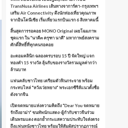
TransNusa Airlines เส้นทางจาการ์ตา-กรุงเทพฯ
เสริม Air Connectivity ดึงนักท่องเที่ยวคุณภาพ
จากอินโดนีเซีย เริ่มเที่ยวแรกบินแรก 6 สิงหาคมนี้
สิ้นสุดการรอคอย MONO Original เผยโฉมภาพ
ชุดแรก ใน “นาคี๓ ครุฑา นาคี” มหากาพย์สงคราม
ศักดิ์สิทธิ์ที่ทุกคนรอคอย
อะตอมคลินิก ฉลองครบรอบ 15 ปี จัดใหญ่ แจก
ทองคำ 15 รางวัล ลุ้นรับของรางวัลรวมมูลค่ากว่า
ล้านบาท
แฟนคลับชาวไทย เตรียมตัวฟินกระจาย พร้อม
กระทบไหล่ “หวังเว่ยหยาง” พระเอกซีรีส์แนวตั้งชื่อ
ดังจากจีน
เปิดจดหมายแห่งความคิดถึง “Dear You จดหมาย
รักถึงอาม่า” ขนทัพนักแสดง-ผู้กำกับชาวจีนร่วม
เดินพรมแดง ตอกย้ำกระแสความประทับใจส่งตรง
ถึงแฟนหนังชาวไทย พร้อมให้สัมผัสปรากฏการณ์