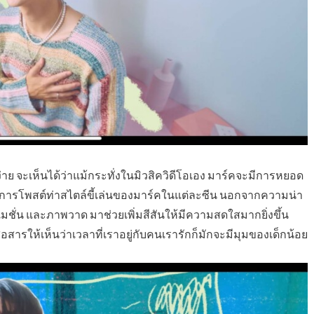
่าย จะเห็นได้ว่าแม้กระทั่งในมิวสิควิดีโอเอง มาร์คจะมีการหยอด
ึงการโพสต์ท่าสไตล์ขี้เล่นของมาร์คในแต่ละซีน นอกจากความน่า
ิเมชั่น และภาพวาด มาช่วยเพิ่มสีสันให้มีความสดใสมากยิ่งขึ้น
่อสารให้เห็นว่าเวลาที่เราอยู่กับคนเรารักก็มักจะมีมุมของเด็กน้อย