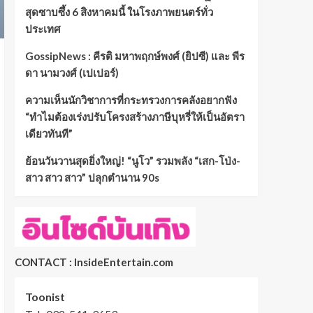
สุดซาบซึ้ง 6 สิงหาคมนี้ ในโรงภาพยนตร์ทั่ว
ประเทศ
GossipNews : คีรติ มหาพฤกษ์พงศ์ (ยิปซี) และ พีร
ดา นามวงศ์ (เปเปอร์)
ความเห็นนักวิชาการที่กระทรวงการคลังอยากฟัง
“ทำไมต้องเร่งปรับโครงสร้างภาษีบุหรี่ให้เป็นอัตรา
เดียวทันที”
ย้อนวันวานสุดยิ่งใหญ่! “นูโว” รวมพลัง “เสก-โป่ง-
สาว สาว สาว” ปลุกตำนาน 90s
CONTACT : InsideEntertain.com
Toonist