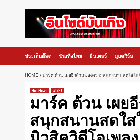
ประเด็นฮ๊อต
บันเทิงไทย
อินเตอร์
มูเตเวิร์ส
HOME
มาร์ค ต้วน เผยอีกด้านของความสนุกสนานสดใสในซิ
Hot News
เกาหลี
มาร์ค ต้วน เผย
สนุกสนานสดใสใ
มิวสิควิดีโอเพล