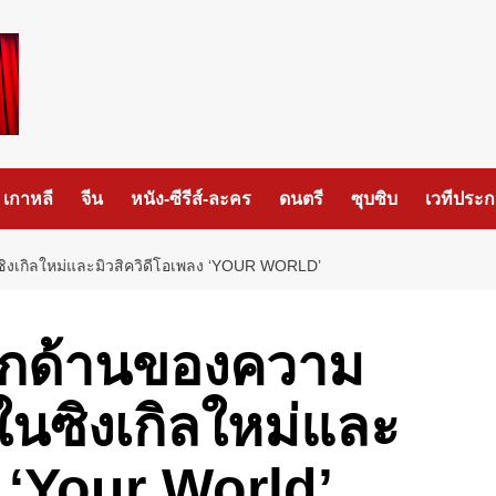
เกาหลี
จีน
หนัง-ซีรีส์-ละคร
ดนตรี
ซุบซิบ
เวทีประ
งเกิลใหม่และมิวสิควิดีโอเพลง ‘YOUR WORLD’
อีกด้านของความ
นซิงเกิลใหม่และ
ง ‘Your World’