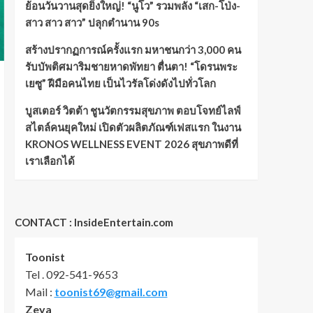
ย้อนวันวานสุดยิ่งใหญ่! “นูโว” รวมพลัง “เสก-โป่ง-
สาว สาว สาว” ปลุกตำนาน 90s
สร้างปรากฏการณ์ครั้งแรก มหาชนกว่า 3,000 คน
รับบัพติศมาริมชายหาดพัทยา ตื่นตา! “โดรนพระ
เยซู” ฝีมือคนไทย เป็นไวรัลโด่งดังไปทั่วโลก
บูสเตอร์ วิตต้า ชูนวัตกรรมสุขภาพ ตอบโจทย์ไลฟ์
สไตล์คนยุคใหม่ เปิดตัวผลิตภัณฑ์เฟสแรก ในงาน
KRONOS WELLNESS EVENT 2026 สุขภาพดีที่
เราเลือกได้
CONTACT : InsideEntertain.com
Toonist
Tel . 092-541-9653
Mail :
toonist69@gmail.com
Zeya