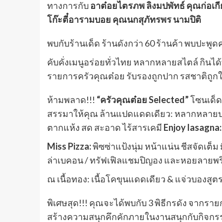
ทางการกับ
อาต๋อยไตรภพ ลิงมปพัทธ์ คุณก่อเกีย
โก๊ะตี๋อารามบอย คุณนกสุภัทรพร นามปิติ
พบกับร้านเด็ด ร้านดังกว่า 60 ร้านค้า พบปะพูดค
คับคั่งเมนูอร่อยทั่วไทย หลากหลายสไตล์ กินได
รายการครัวคุณต๋อย รับรองถูกปาก รสชาติถูก
ห้ามพลาด!!!
“ครัวคุณต๋อย Selected”
โซนเด็ดต
สรรมาให้คุณ ล้านแปดแดดเดียว: หลากหลาย
ตากแห้ง สด สะอาด ไร้สารเคมี
Enjoy lasagna:
Miss Pizza:
พิซซ่าแป้งนุ่ม หน้าแน่น ชีสจัดเต็ม
ล่าเบคอน / ทรัฟเฟิลแชมปิญอง และหอยลายพริก
ณ เนื้อทอง: เนื้อโคขุนแดดเดียว & แจ่วบองสูตร
พิเศษสุด!!! คุณจะได้พบกับ 3 พิธีกรดัง จากร
สร้างความสนุกคึกคักภายในงานสนุกกับกิจกร