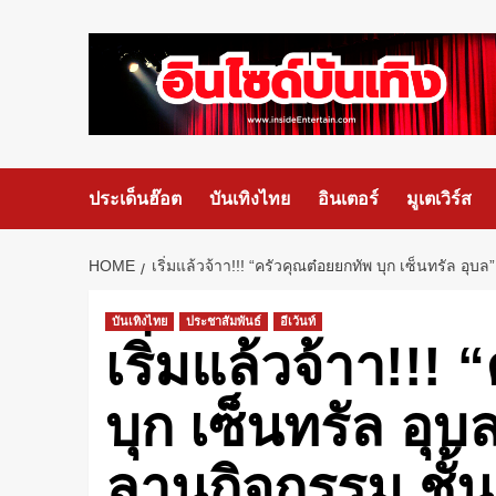
ประเด็นฮ๊อต
บันเทิงไทย
อินเตอร์
มูเตเวิร์ส
HOME
เริ่มแล้วจ้าา!!! “ครัวคุณต๋อยยกทัพ บุก เซ็นทรัล อุบล
บันเทิงไทย
ประชาสัมพันธ์
อีเว้นท์
เริ่มแล้วจ้าา!!!
บุก เซ็นทรัล อุบ
ลานกิจกรรม ชั้น 1