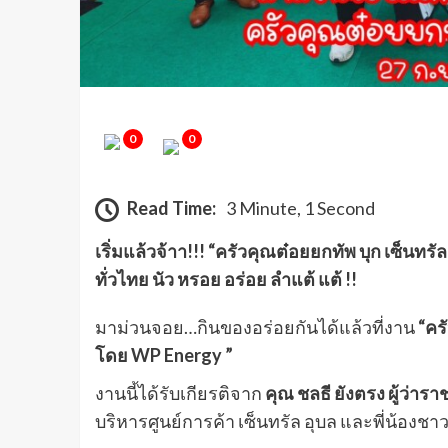
0
0
Read Time:
3 Minute, 1 Second
เริ่มแล้วจ้าา!!! “ครัวคุณต๋อยยกทัพ บุก เซ็นทรัล
ทั่วไทย นัว หรอย อร่อย ลำแต้ แต้ !!
มาม่วนจอย…กินของอร่อยกันได้แล้วที่งาน
“คร
โดย WP Energy ”
งานนี้ได้รับเกียรติจาก
คุณ ชลธี ยังตรง ผู้ว่าร
บริหารศูนย์การค้า เซ็นทรัล อุบล และพี่น้องชา