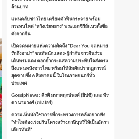
ล้านบาท
แฟนคลับชาวไทย เตรียมตัวฟินกระจาย พร้อม
กระทบไหล่ “หวังเว่ยหยาง” พระเอกซีรีส์แนวตั้งชื่อ
ดังจากจีน
เปิดจดหมายแห่งความคิดถึง “Dear You จดหมาย
รักถึงอาม่า” ขนทัพนักแสดง-ผู้กำกับชาวจีนร่วม
เดินพรมแดง ตอกย้ำกระแสความประทับใจส่งตรง
ถึงแฟนหนังชาวไทย พร้อมให้สัมผัสปรากฏการณ์
สุดซาบซึ้ง 6 สิงหาคมนี้ ในโรงภาพยนตร์ทั่ว
ประเทศ
GossipNews : คีรติ มหาพฤกษ์พงศ์ (ยิปซี) และ พีร
ดา นามวงศ์ (เปเปอร์)
ความเห็นนักวิชาการที่กระทรวงการคลังอยากฟัง
“ทำไมต้องเร่งปรับโครงสร้างภาษีบุหรี่ให้เป็นอัตรา
เดียวทันที”