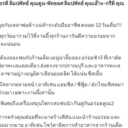
รติ ลิมปพัทธ์ คุณตูน-พัทธยศ ลิมปพัทธ์ คุณเอ๊าะ-กรีติ คุณ
ุยกับเหล่าพ่อค้า แม่ค้าระดับมืออาชีพ ตลอด 12 วันเต็ม!!!
้ทุกวัยมารวมไว้ที่งานนี้ ทุกร้านการันตีความอร่อยจาก
ใจแน่นอน
้องลอง พบกับร้านเด็ด เมนูน่าลิ้มลอง อร่อยชัวร์ ที่เราคัด
ปลาทะเลแดดเดียว ส่งตรงจากปราณบุรี และอาหารทะเล
ลาซานญ่า เมนูอิตาเลียนยอดฮิต ไส้แน่น ชีสเยิ้ม
 มีหลากหลายหน้า อาทิเช่น แฮมชีส / ซีฟู้ด / ผักโขมชีสหม่า
เผา เฉพาะงานนี้เท่านั้น
พิเศษถึงเครื่องสมุนไพรรสแซ่บนัว กินคู่กันอร่อยคูณ2
ายการครัวคุณต๋อยที่จะมาสร้างสีสัน แนะนำร้านอร่อย และ
รมมากมาย อาทิเช่น โชว์สาธิตการทำอาหารจากร้านเด็ด