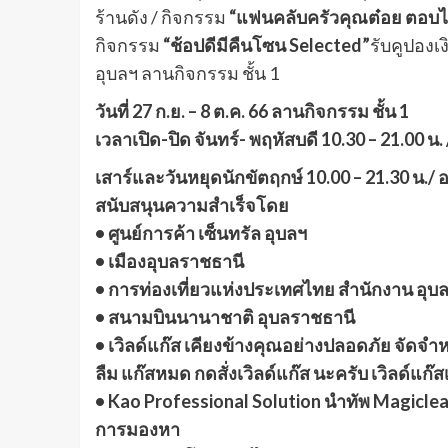
ร้านดัง / กิจกรรม
“แฟนคลับครัวคุณต๋อย ตอบได
กิจกรรม
“ช้อปดีมีคืนโซน Selected”
รับคูปองเ
อุบลฯ ลานกิจกรรม ชั้น 1
วันที่ 27 ก.ย. – 8 ต.ค. 66 ลานกิจกรรม ชั้น 1
เวลาเปิด-ปิด จันทร์- พฤหัสบดี 10.30 – 21.00 น. /
เสาร์และวันหยุดนักขัตฤกษ์ 10.00 – 21.30 น./ อ
สนับสนุนความสำเร็จโดย
• ศูนย์การค้า เซ็นทรัล อุบลฯ
• เมืองอุบลราชธานี
• การท่องเที่ยวแห่งประเทศไทย สำนักงาน อุบ
• สนามบินนานาชาติ อุบลราชธานี
• เวิลด์แก๊ส เคียงข้างคุณอย่างปลอดภัย จัดจำหน
ลืม แก๊สหมด กดสั่งเวิลด์แก๊ส นะครับ เวิลด์แก๊ส
• Kao Professional Solution นำทัพ Magicle
การมองหา