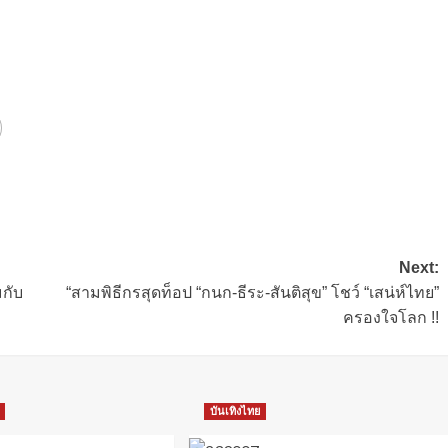
Next:
กับ
“สามพิธีกรสุดท็อป “กนก-ธีระ-สันติสุข” โชว์ “เสน่ห์ไทย”
ครองใจโลก !!
บันเทิงไทย