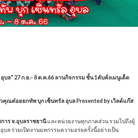
 อุบล” 27 ก.ย.– 8 ต.ค.66 ลานกิจกรรม ชั้น 1คับคั่งเมนูเด็ด
ัวคุณต๋อยยกทัพ บุก เซ็นทรัล อุบล Presented by เวิลด์แก๊ส
าชการ จ.อุบลราชธานี
และหน่วยงานทุกภาคส่วน รวมไปถึงผู้
วอุบล ร่วมเปิดงานมหกรรมความอร่ยครั้งนี้อย่างเป็น