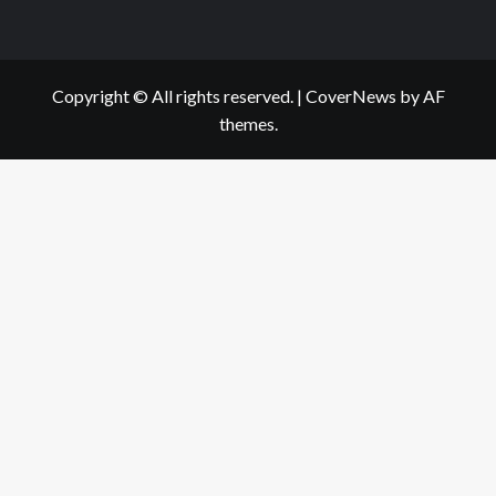
Copyright © All rights reserved.
|
CoverNews
by AF
themes.