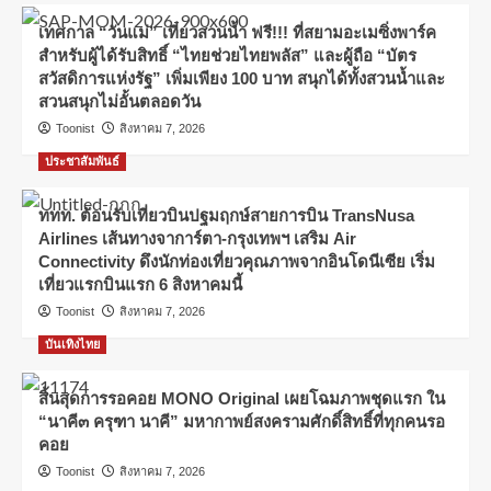
เทศกาล “วันแม่” เที่ยวสวนน้ำ ฟรี!!! ที่สยามอะเมซิ่งพาร์ค
สำหรับผู้ได้รับสิทธิ์ “ไทยช่วยไทยพลัส” และผู้ถือ “บัตร
สวัสดิการแห่งรัฐ” เพิ่มเพียง 100 บาท สนุกได้ทั้งสวนน้ำและ
สวนสนุกไม่อั้นตลอดวัน
Toonist
สิงหาคม 7, 2026
ประชาสัมพันธ์
ททท. ต้อนรับเที่ยวบินปฐมฤกษ์สายการบิน TransNusa
Airlines เส้นทางจาการ์ตา-กรุงเทพฯ เสริม Air
Connectivity ดึงนักท่องเที่ยวคุณภาพจากอินโดนีเซีย เริ่ม
เที่ยวแรกบินแรก 6 สิงหาคมนี้
Toonist
สิงหาคม 7, 2026
บันเทิงไทย
สิ้นสุดการรอคอย MONO Original เผยโฉมภาพชุดแรก ใน
“นาคี๓ ครุฑา นาคี” มหากาพย์สงครามศักดิ์สิทธิ์ที่ทุกคนรอ
คอย
Toonist
สิงหาคม 7, 2026