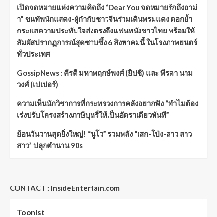
เปิดจดหมายแห่งความคิดถึง “Dear You จดหมายรักถึงอาม่
า” ขนทัพนักแสดง-ผู้กำกับชาวจีนร่วมเดินพรมแดง ตอกย้ำ
กระแสความประทับใจส่งตรงถึงแฟนหนังชาวไทย พร้อมให้
สัมผัสปรากฏการณ์สุดซาบซึ้ง 6 สิงหาคมนี้ ในโรงภาพยนตร์
ทั่วประเทศ
GossipNews : คีรติ มหาพฤกษ์พงศ์ (ยิปซี) และ พีรดา นาม
วงศ์ (เปเปอร์)
ความเห็นนักวิชาการที่กระทรวงการคลังอยากฟัง “ทำไมต้อง
เร่งปรับโครงสร้างภาษีบุหรี่ให้เป็นอัตราเดียวทันที”
ย้อนวันวานสุดยิ่งใหญ่! “นูโว” รวมพลัง “เสก-โป่ง-สาว สาว
สาว” ปลุกตำนาน 90s
CONTACT : InsideEntertain.com
Toonist