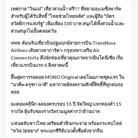
เทศกาล “วันแม่” เที่ยวสวนน้ำ ฟรี!!! ที่สยามอะเมซิ่งพาร์ค
สำหรับผู้ได้รับสิทธิ์ “ไทยช่วยไทยพลัส” และผู้ถือ “บัตร
สวัสดิการแห่งรัฐ” เพิ่มเพียง 100 บาท สนุกได้ทั้งสวนน้ำและ
สวนสนุกไม่อั้นตลอดวัน
ททท. ต้อนรับเที่ยวบินปฐมฤกษ์สายการบิน TransNusa
Airlines เส้นทางจาการ์ตา-กรุงเทพฯ เสริม Air
Connectivity ดึงนักท่องเที่ยวคุณภาพจากอินโดนีเซีย เริ่ม
เที่ยวแรกบินแรก 6 สิงหาคมนี้
สิ้นสุดการรอคอย MONO Original เผยโฉมภาพชุดแรก ใน
“นาคี๓ ครุฑา นาคี” มหากาพย์สงครามศักดิ์สิทธิ์ที่ทุกคนรอ
คอย
อะตอมคลินิก ฉลองครบรอบ 15 ปี จัดใหญ่ แจกทองคำ 15
รางวัล ลุ้นรับของรางวัลรวมมูลค่ากว่าล้านบาท
แฟนคลับชาวไทย เตรียมตัวฟินกระจาย พร้อมกระทบไหล่
“หวังเว่ยหยาง” พระเอกซีรีส์แนวตั้งชื่อดังจากจีน