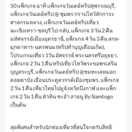
50 แพ็กเกจ อาทิ แพ็กเกจวันเดย์ทริปสุพรรณบุรี,
แพ็กเกจวันเดย์ทริป @ ชุมพร กราบไหว้สักการะ
ศาลกรมหลวง, แพ็กเกจวันเดย์ทริปเที่ยว
ฉะเชิงเทรา-ชลบุรี ไป-กลับ, แพ็กเกจ 3 วัน 2 คืน
มหัศจรรย์เมืองอุดรธานี, แพ็กเกจ 4 วัน 3 คืน สกล-
มุกดาหาร-นครพนม (ทริปทำบุญเดือนเกิด),
โปรแกรมเที่ยว 1วัน อัศจรรย์ พระนครศรีอยุธยา,
แพ็กเกจ 2 วัน 1 คืน ทริปเที่ยวไหว้พระขอพรเสริม
บุญสระบุรี, แพ็กเกจวันเดย์ทริป @ชมทะเลหมอก
ดอยตาปัง เยือนประตูสวรรค์เมืองชุมพร, แพ็กเกจ
2 วัน 1 คืน เที่ยวไทยไปมูจังหวัดบึงกาฬ และแพ็ก
เกจ 2 วัน 1 คืน หัวหิน ชะอำ สายมู By Siamtogo
เป็นต้น
สุดพิเศษสำหรับนักท่องเที่ยวที่สนใจกดรับสิทธิ