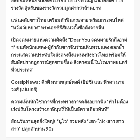
อะตอมคลินิก ฉลองครบรอบ 15 ปี จัดใหญ่ แจกทองคำ 15
รางวัล ลุ้นรับของรางวัลรวมมูลค่ากว่าล้านบาท
แฟนคลับชาวไทย เตรียมตัวฟินกระจาย พร้อมกระทบไหล่
“หวังเว่ยหยาง” พระเอกซีรีส์แนวตั้งชื่อดังจากจีน
เปิดจดหมายแห่งความคิดถึง “Dear You จดหมายรักถึงอาม่
า” ขนทัพนักแสดง-ผู้กำกับชาวจีนร่วมเดินพรมแดง ตอกย้ำ
กระแสความประทับใจส่งตรงถึงแฟนหนังชาวไทย พร้อมให้
สัมผัสปรากฏการณ์สุดซาบซึ้ง 6 สิงหาคมนี้ ในโรงภาพยนตร์
ทั่วประเทศ
GossipNews : คีรติ มหาพฤกษ์พงศ์ (ยิปซี) และ พีรดา นาม
วงศ์ (เปเปอร์)
ความเห็นนักวิชาการที่กระทรวงการคลังอยากฟัง “ทำไมต้อง
เร่งปรับโครงสร้างภาษีบุหรี่ให้เป็นอัตราเดียวทันที”
ย้อนวันวานสุดยิ่งใหญ่! “นูโว” รวมพลัง “เสก-โป่ง-สาว สาว
สาว” ปลุกตำนาน 90s