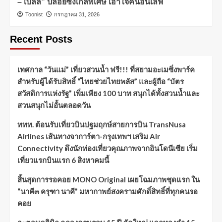
– เบลล์” ปล่อยซิงเกิ้ลพิเศษ เอาใจคนอินเลิฟ
Toonist
กรกฎาคม 31, 2026
Recent Posts
เทศกาล “วันแม่” เที่ยวสวนน้ำ ฟรี!!! ที่สยามอะเมซิ่งพาร์ค
สำหรับผู้ได้รับสิทธิ์ “ไทยช่วยไทยพลัส” และผู้ถือ “บัตร
สวัสดิการแห่งรัฐ” เพิ่มเพียง 100 บาท สนุกได้ทั้งสวนน้ำและ
สวนสนุกไม่อั้นตลอดวัน
ททท. ต้อนรับเที่ยวบินปฐมฤกษ์สายการบิน TransNusa
Airlines เส้นทางจาการ์ตา-กรุงเทพฯ เสริม Air
Connectivity ดึงนักท่องเที่ยวคุณภาพจากอินโดนีเซีย เริ่ม
เที่ยวแรกบินแรก 6 สิงหาคมนี้
สิ้นสุดการรอคอย MONO Original เผยโฉมภาพชุดแรก ใน
“นาคี๓ ครุฑา นาคี” มหากาพย์สงครามศักดิ์สิทธิ์ที่ทุกคนรอ
คอย