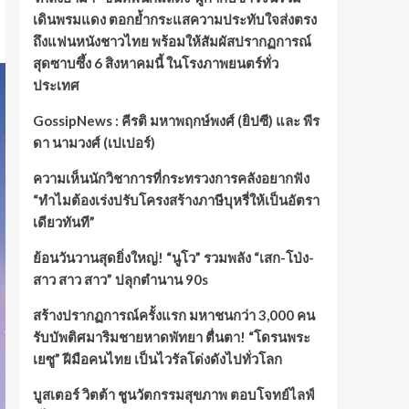
เดินพรมแดง ตอกย้ำกระแสความประทับใจส่งตรง
ถึงแฟนหนังชาวไทย พร้อมให้สัมผัสปรากฏการณ์
สุดซาบซึ้ง 6 สิงหาคมนี้ ในโรงภาพยนตร์ทั่ว
ประเทศ
GossipNews : คีรติ มหาพฤกษ์พงศ์ (ยิปซี) และ พีร
ดา นามวงศ์ (เปเปอร์)
ความเห็นนักวิชาการที่กระทรวงการคลังอยากฟัง
“ทำไมต้องเร่งปรับโครงสร้างภาษีบุหรี่ให้เป็นอัตรา
เดียวทันที”
ย้อนวันวานสุดยิ่งใหญ่! “นูโว” รวมพลัง “เสก-โป่ง-
สาว สาว สาว” ปลุกตำนาน 90s
สร้างปรากฏการณ์ครั้งแรก มหาชนกว่า 3,000 คน
รับบัพติศมาริมชายหาดพัทยา ตื่นตา! “โดรนพระ
เยซู” ฝีมือคนไทย เป็นไวรัลโด่งดังไปทั่วโลก
บูสเตอร์ วิตต้า ชูนวัตกรรมสุขภาพ ตอบโจทย์ไลฟ์