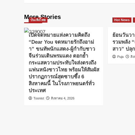
More Stories
บันเทิงไทย
Hot News
เปิดจดหมายแห่งความคิดถึง
ย้อนวันวา
“Dear You จดหมายรักถึงอาม่
รวมพลัง “
า” ขนทัพนักแสดง-ผู้กำกับชาว
สาว” ปลุ
จีนร่วมเดินพรมแดง ตอกย้ำ
Puja
สิ
กระแสความประทับใจส่งตรงถึง
แฟนหนังชาวไทย พร้อมให้สัมผัส
ปรากฏการณ์สุดซาบซึ้ง 6
สิงหาคมนี้ ในโรงภาพยนตร์ทั่ว
ประเทศ
Toonist
สิงหาคม 4, 2026