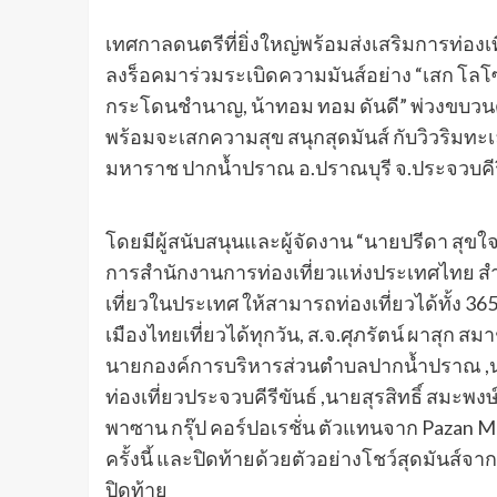
เทศกาลดนตรีที่ยิ่งใหญ่พร้อมส่งเสริมการท่องเที
ลงร็อคมาร่วมระเบิดความมันส์อย่าง “เสก โลโซ, 
กระโดนชำนาญ, น้าทอม ทอม ดันดี” พ่วงขบวนด
พร้อมจะเสกความสุข สนุกสุดมันส์ กับวิวริมทะเ
มหาราช ปากน้ำปราณ อ.ปราณบุรี จ.ประจวบคีรี
โดยมีผู้สนับสนุนและผู้จัดงาน “นายปรีดา สุ
การสำนักงานการท่องเที่ยวแห่งประเทศไทย สำน
เที่ยวในประเทศ ให้สามารถท่องเที่ยวได้ทั้ง 3
เมืองไทยเที่ยวได้ทุกวัน, ส.จ.ศุภรัตน์ ผาสุก ส
นายกองค์การบริหารส่วนตำบลปากน้ำปราณ ,น
ท่องเที่ยวประจวบคีรีขันธ์ ,นายสุรสิทธิ์ สมะพ
พาซาน กรุ๊ป คอร์ปอเรชั่น ตัวแทนจาก Pazan Musi
ครั้งนี้ และปิดท้ายด้วยตัวอย่างโชว์สุดมันส์จ
ปิดท้าย