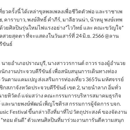
่ยวครั้งนี้ ได้เหล่าขุลพลเพลงเพื่อชีวิตตัวพ่อ และราชาเพ
คาราบาว, พงษ์สิทธิ์ คำภีร์, มาลีฮวนน่า, น้าหมู พงษ์เทพ
้วยศิลปินรุ่นใหม่ไฟแรงอย่าง”ไววิทย์ และ คณะขวัญใจ”
ลสวยสุดตา ที่จะแสดงในวันเสาร์ที่ 24 มิ.ย. 2566 @ลาน
ขันธ์
ขใจ นายอำเภอปราณบุรี, นางสาววรกานต์ ถาวร รองผู้อำนวย
ักงานประจวบคีรีขันธ์ เพื่อสนับสนุนการเดินทางท่อง
65 วันตามแคมเปญ ส่งเสริมการท่องเที่ยว 365วัน มหัศจรรย์
มาชิกสภาจังหวัดประจวบคีรีขันธ์ เขต 2, นายนำลาภ อิ่มทั่ว
ายทิวัตถ์ แจ่มสว่าง คณะกรรมการบริหารสมาคมธุรกิจ
งษ์ และนายพงษ์พัฒน์ เพ็ญโชติรส กรรมการผู้จัดการ บจก.
c Festival ขึ้นกล่าวถึงที่มาที่ไป วัตถุประสงค์ ของจัดงาน
าก “ทอม ดันดี” ตัวแทนศิลปินที่มาร่วมงานการันตีความสนุก