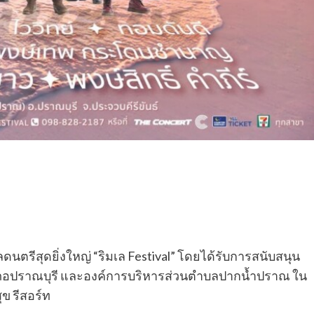
นตรีสุดยิ่งใหญ่ “ริมเล Festival” โดยได้รับการสนับสนุน
เภอปราณบุรี และองค์การบริหารส่วนตำบลปากน้ำปราณ ใน
ุข รีสอร์ท