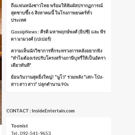
ถึงแฟนหนังชาวไทย พร้อมให้สัมผัสปรากฏการณ์
สุดซาบซึ้ง 6 สิงหาคมนี้ ในโรงภาพยนตร์ทั่ว
ประเทศ
GossipNews : คีรติ มหาพฤกษ์พงศ์ (ยิปซี) และ พีร
ดา นามวงศ์ (เปเปอร์)
ความเห็นนักวิชาการที่กระทรวงการคลังอยากฟัง
“ทำไมต้องเร่งปรับโครงสร้างภาษีบุหรี่ให้เป็นอัตรา
เดียวทันที”
ย้อนวันวานสุดยิ่งใหญ่! “นูโว” รวมพลัง “เสก-โป่ง-
สาว สาว สาว” ปลุกตำนาน 90s
CONTACT : InsideEntertain.com
Toonist
Tel . 092-541-9653