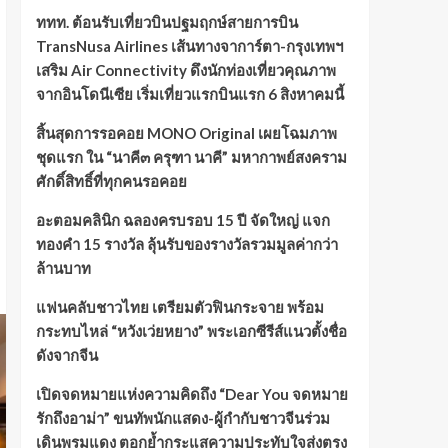
ททท. ต้อนรับเที่ยวบินปฐมฤกษ์สายการบิน
TransNusa Airlines เส้นทางจาการ์ตา-กรุงเทพฯ
เสริม Air Connectivity ดึงนักท่องเที่ยวคุณภาพ
จากอินโดนีเซีย เริ่มเที่ยวแรกบินแรก 6 สิงหาคมนี้
สิ้นสุดการรอคอย MONO Original เผยโฉมภาพ
ชุดแรก ใน “นาคี๓ ครุฑา นาคี” มหากาพย์สงคราม
ศักดิ์สิทธิ์ที่ทุกคนรอคอย
อะตอมคลินิก ฉลองครบรอบ 15 ปี จัดใหญ่ แจก
ทองคำ 15 รางวัล ลุ้นรับของรางวัลรวมมูลค่ากว่า
ล้านบาท
แฟนคลับชาวไทย เตรียมตัวฟินกระจาย พร้อม
กระทบไหล่ “หวังเว่ยหยาง” พระเอกซีรีส์แนวตั้งชื่อ
ดังจากจีน
เปิดจดหมายแห่งความคิดถึง “Dear You จดหมาย
รักถึงอาม่า” ขนทัพนักแสดง-ผู้กำกับชาวจีนร่วม
เดินพรมแดง ตอกย้ำกระแสความประทับใจส่งตรง