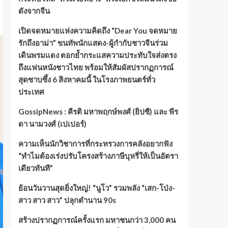
ดังจากจีน
เปิดจดหมายแห่งความคิดถึง “Dear You จดหมาย
รักถึงอาม่า” ขนทัพนักแสดง-ผู้กำกับชาวจีนร่วม
เดินพรมแดง ตอกย้ำกระแสความประทับใจส่งตรง
ถึงแฟนหนังชาวไทย พร้อมให้สัมผัสปรากฏการณ์
สุดซาบซึ้ง 6 สิงหาคมนี้ ในโรงภาพยนตร์ทั่ว
ประเทศ
GossipNews : คีรติ มหาพฤกษ์พงศ์ (ยิปซี) และ พีร
ดา นามวงศ์ (เปเปอร์)
ความเห็นนักวิชาการที่กระทรวงการคลังอยากฟัง
“ทำไมต้องเร่งปรับโครงสร้างภาษีบุหรี่ให้เป็นอัตรา
เดียวทันที”
ย้อนวันวานสุดยิ่งใหญ่! “นูโว” รวมพลัง “เสก-โป่ง-
สาว สาว สาว” ปลุกตำนาน 90s
สร้างปรากฏการณ์ครั้งแรก มหาชนกว่า 3,000 คน