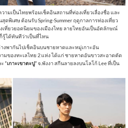
เป็นไทยพร้อมเช็คอินสถานที่ท่องเที่ยวเลื่องชื่อ และ
ุดพิเศษ ต้อนรับ Spring-Summer ฤดูกาลการท่องเที่ยว
ที่ยวยอดนิยมของเมืองไทย ลายไทยอันเป็นอัตลักษณ์
ู้ได้ทันทีว่าเป็นที่ไหน
ิ ต่างพากันไปเช็คอินบนชายหาดและหมู่เกาะอัน
งามของทะเลไทย 2 แห่ง ได้แก่ ชายหาดอันขาวสะอาดตัด
ละ “
เกาะเขาตะปู
” จ.พังงา สกีนลายลงบนโลโก้ Lee ที่เป็น