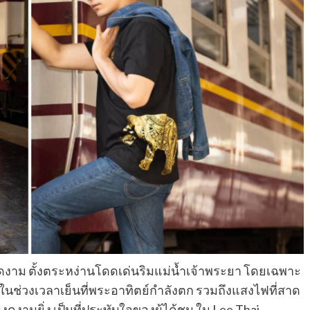
งาม ตั้งตระหง่านโดดเด่นริมแม่น้ำเจ้าพระยา โดยเฉพาะ
ะในช่วงเวลาเย็นที่พระอาทิตย์กำลังตก รวมถึงแสงไฟที่สาด
ดงามยิ่ง เป็นที่ประทับใจของผู้ได้ชม ใน Lee Thai