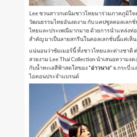
Lee ชวนสาวกเดนิมชาวไทยมาร่วมภาคภูมิใจความ
วัฒนธรรมไทยอันงดงาม กับ แคปซูลคอลเลกชั่นส
ไทยและประเพณีมากมาย ด้วยการนำแหล่งท่องเ
สำคัญ มาเป็นลายสกรีนในคอลเลกชั่นนี้แค่เห็นก็ร
แน่นอนว่าซัมเมอร์นี้ ทั้งชาวไทยและต่างชาต
สวยงาม Lee Thai Collection นำเสนอความงด
กับน้ำทะเลสีฟ้าสดใสของ “
อ่าวนาง
” จ.กระบี่ แ
ไอคอนประจำแบรนด์