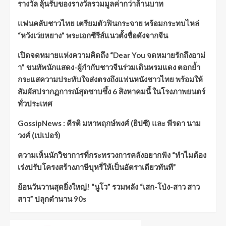
รางวัล ลุ้นรับของรางวัลรวมมูลค่ากว่าล้านบาท
แฟนคลับชาวไทย เตรียมตัวฟินกระจาย พร้อมกระทบไหล่
“หวังเว่ยหยาง” พระเอกซีรีส์แนวตั้งชื่อดังจากจีน
เปิดจดหมายแห่งความคิดถึง “Dear You จดหมายรักถึงอาม่
า” ขนทัพนักแสดง-ผู้กำกับชาวจีนร่วมเดินพรมแดง ตอกย้ำ
กระแสความประทับใจส่งตรงถึงแฟนหนังชาวไทย พร้อมให้
สัมผัสปรากฏการณ์สุดซาบซึ้ง 6 สิงหาคมนี้ ในโรงภาพยนตร์
ทั่วประเทศ
GossipNews : คีรติ มหาพฤกษ์พงศ์ (ยิปซี) และ พีรดา นาม
วงศ์ (เปเปอร์)
ความเห็นนักวิชาการที่กระทรวงการคลังอยากฟัง “ทำไมต้อง
เร่งปรับโครงสร้างภาษีบุหรี่ให้เป็นอัตราเดียวทันที”
ย้อนวันวานสุดยิ่งใหญ่! “นูโว” รวมพลัง “เสก-โป่ง-สาว สาว
สาว” ปลุกตำนาน 90s