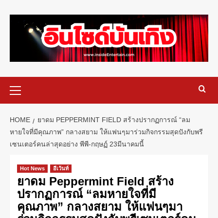
HOME
ยาดม PEPPERMINT FIELD สร้างปรากฏการณ์ “ลม
หายใจที่มีคุณภาพ” กลางสยาม ให้แฟนๆมาร่วมกิจกรรมสุดปังกับพรี
เซนเตอร์คนล่าสุดอย่าง พีพี-กฤษฏ์ 23มีนาคมนี้
Hot News
อีเว้นท์
ยาดม Peppermint Field สร้าง
ปรากฏการณ์ “ลมหายใจที่มี
คุณภาพ” กลางสยาม ให้แฟนๆมา