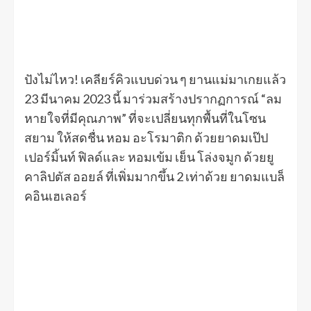
ปังไม่ไหว! เคลียร์คิวแบบด่วน ๆ ยานแม่มาเกยแล้ว
23 มีนาคม 2023 นี้ มาร่วมสร้างปรากฏการณ์ “ลม
หายใจที่มีคุณภาพ” ที่จะเปลี่ยนทุกพื้นที่ในโซน
สยาม ให้สดชื่น หอม อะโรมาติก ด้วยยาดมเป๊ป
เปอร์มิ้นท์ ฟิลด์และ หอมเข้ม เย็น โล่งจมูก ด้วยยู
คาลิปตัส ออยล์ ที่เพิ่มมากขึ้น 2 เท่าด้วย ยาดมแบล็
คอินเฮเลอร์