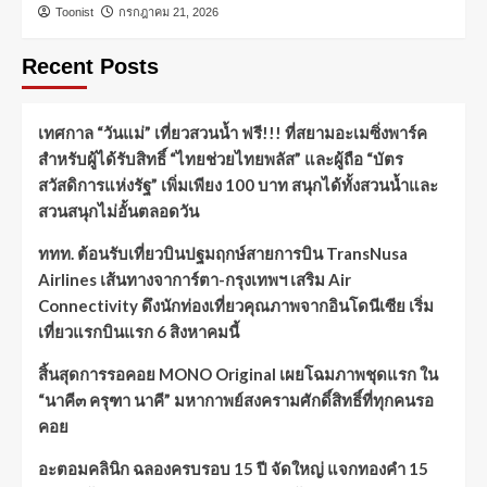
Toonist
กรกฎาคม 21, 2026
Recent Posts
เทศกาล “วันแม่” เที่ยวสวนน้ำ ฟรี!!! ที่สยามอะเมซิ่งพาร์ค
สำหรับผู้ได้รับสิทธิ์ “ไทยช่วยไทยพลัส” และผู้ถือ “บัตร
สวัสดิการแห่งรัฐ” เพิ่มเพียง 100 บาท สนุกได้ทั้งสวนน้ำและ
สวนสนุกไม่อั้นตลอดวัน
ททท. ต้อนรับเที่ยวบินปฐมฤกษ์สายการบิน TransNusa
Airlines เส้นทางจาการ์ตา-กรุงเทพฯ เสริม Air
Connectivity ดึงนักท่องเที่ยวคุณภาพจากอินโดนีเซีย เริ่ม
เที่ยวแรกบินแรก 6 สิงหาคมนี้
สิ้นสุดการรอคอย MONO Original เผยโฉมภาพชุดแรก ใน
“นาคี๓ ครุฑา นาคี” มหากาพย์สงครามศักดิ์สิทธิ์ที่ทุกคนรอ
คอย
อะตอมคลินิก ฉลองครบรอบ 15 ปี จัดใหญ่ แจกทองคำ 15