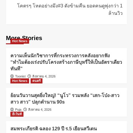
โคตรๆ โหดอย่างมึง#3 ดังข้ามคืน ยอดคนดูพุ่งกว่า 1
ล้านวิว
More Stories
Hot News
ความเห็นนักวิชาการที่กระทรวงการคลังอยากฟัง
“ทำไมต้องเร่งปรับโครงสร้างภาษีบุหรี่ให้เป็นอัตราเดียว
ทันที”
Toonist
สิงหาคม 4, 2026
Hot News
ดนตรี
ย้อนวันวานสุดยิ่งใหญ่! “นูโว” รวมพลัง “เสก-โป่ง-สาว
สาว สาว” ปลุกตำนาน 90s
Puja
สิงหาคม 4, 2026
อีเว้นท์
สมพระเกียรติ ฉลอง 129 ปี ร.5 เยือนสวีเดน