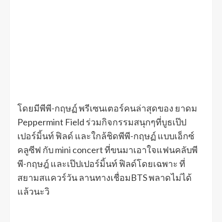
โดยมีพีพี-กฤษฏ์ พรีเซนเตอร์คนล่าสุดของ ยาดม
Peppermint Field ร่วมกิจกรรมสนุกๆที่บูธเป๊ป
เปอร์มิ้นท์ ฟิลด์ และใกล้ชิดพีพี-กฤษฏ์ แบบเอ็กซ์
คลูซีฟ กับ mini concert ที่ขนมาเอาใจแฟนคลับพี
พี-กฤษฎ์ และเป๊ปเปอร์มิ้นท์ ฟิลด์โดยเฉพาะ ที่
สยามสแควร์วัน ลานทางเชื่อมBTS พลาดไม่ได้
แล้วนะวิ