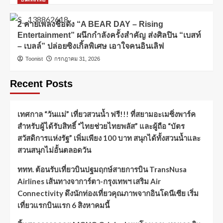
2 ค่ายเพลงชื่อดัง “A BEAR DAY – Rising
Entertainment” ผนึกกำลังครั้งสำคัญ ส่งศิลปิน “เบสท์
– เบลล์” ปล่อยซิงเกิ้ลพิเศษ เอาใจคนอินเลิฟ
Toonist
กรกฎาคม 31, 2026
Recent Posts
เทศกาล “วันแม่” เที่ยวสวนน้ำ ฟรี!!! ที่สยามอะเมซิ่งพาร์ค
สำหรับผู้ได้รับสิทธิ์ “ไทยช่วยไทยพลัส” และผู้ถือ “บัตร
สวัสดิการแห่งรัฐ” เพิ่มเพียง 100 บาท สนุกได้ทั้งสวนน้ำและ
สวนสนุกไม่อั้นตลอดวัน
ททท. ต้อนรับเที่ยวบินปฐมฤกษ์สายการบิน TransNusa
Airlines เส้นทางจาการ์ตา-กรุงเทพฯ เสริม Air
Connectivity ดึงนักท่องเที่ยวคุณภาพจากอินโดนีเซีย เริ่ม
เที่ยวแรกบินแรก 6 สิงหาคมนี้