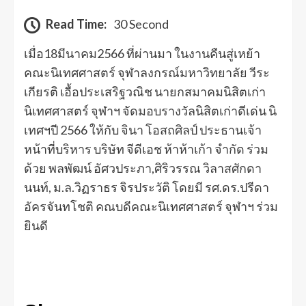
Read Time:
30 Second
เมื่อ18มีนาคม2566 ที่ผ่านมา ในงานคืนสู่เหย้า
คณะนิเทศศาสตร์ จุฬาลงกรณ์มหาวิทยาลัย วีระ
เกียรติ เอื้อประเสริฐวณิช นายกสมาคมนิสิตเก่า
นิเทศศาสตร์ จุฬาฯ จัดมอบรางวัลนิสิตเก่าดีเด่น นิ
เทศฯปี 2566 ให้กับ จินา โอสถศิลป์ ประธานเจ้า
หน้าที่บริหาร บริษัท จีดีเอช ห้าห้าเก้า จำกัด ร่วม
ด้วย พลพัฒน์ อัศวประภา,ศิริวรรณ วิลาสศักดา
นนท์, ม.ล.วิฏราธร จิรประวัติ โดยมี รศ.ดร.ปรีดา
อัครจันทโชติ คณบดีคณะนิเทศศาสตร์ จุฬาฯ ร่วม
ยินดี