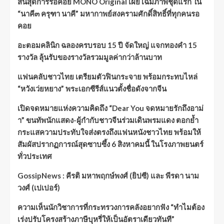
สิ้นสุดการรอคอย MONO Original เผยโฉมภาพชุดแรก ใน
“นาคี๓ ครุฑา นาคี” มหากาพย์สงครามศักดิ์สิทธิ์ที่ทุกคนรอ
คอย
อะตอมคลินิก ฉลองครบรอบ 15 ปี จัดใหญ่ แจกทองคำ 15
รางวัล ลุ้นรับของรางวัลรวมมูลค่ากว่าล้านบาท
แฟนคลับชาวไทย เตรียมตัวฟินกระจาย พร้อมกระทบไหล่
“หวังเว่ยหยาง” พระเอกซีรีส์แนวตั้งชื่อดังจากจีน
เปิดจดหมายแห่งความคิดถึง “Dear You จดหมายรักถึงอาม่
า” ขนทัพนักแสดง-ผู้กำกับชาวจีนร่วมเดินพรมแดง ตอกย้ำ
กระแสความประทับใจส่งตรงถึงแฟนหนังชาวไทย พร้อมให้
สัมผัสปรากฏการณ์สุดซาบซึ้ง 6 สิงหาคมนี้ ในโรงภาพยนตร์
ทั่วประเทศ
GossipNews : คีรติ มหาพฤกษ์พงศ์ (ยิปซี) และ พีรดา นาม
วงศ์ (เปเปอร์)
ความเห็นนักวิชาการที่กระทรวงการคลังอยากฟัง “ทำไมต้อง
เร่งปรับโครงสร้างภาษีบุหรี่ให้เป็นอัตราเดียวทันที”