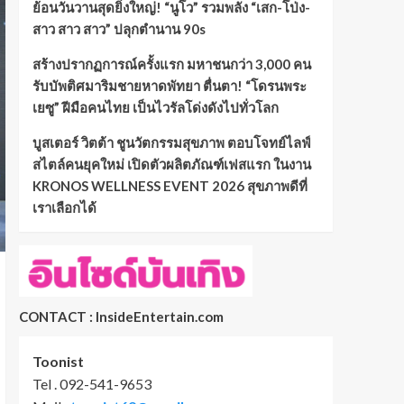
ย้อนวันวานสุดยิ่งใหญ่! “นูโว” รวมพลัง “เสก-โป่ง-
สาว สาว สาว” ปลุกตำนาน 90s
สร้างปรากฏการณ์ครั้งแรก มหาชนกว่า 3,000 คน
รับบัพติศมาริมชายหาดพัทยา ตื่นตา! “โดรนพระ
เยซู” ฝีมือคนไทย เป็นไวรัลโด่งดังไปทั่วโลก
บูสเตอร์ วิตต้า ชูนวัตกรรมสุขภาพ ตอบโจทย์ไลฟ์
สไตล์คนยุคใหม่ เปิดตัวผลิตภัณฑ์เฟสแรก ในงาน
KRONOS WELLNESS EVENT 2026 สุขภาพดีที่
เราเลือกได้
CONTACT : InsideEntertain.com
Toonist
Tel . 092-541-9653