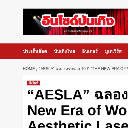
ประเด็นฮ๊อต
บันเทิงไทย
อินเตอร์
มูเตเวิร์ส
HOME
“AESLA” ฉลองครบรอบ 10 ปี “THE NEW ERA OF WO
อีเว้นท์
“AESLA” ฉลองค
New Era of Wo
Aesthetic Laser