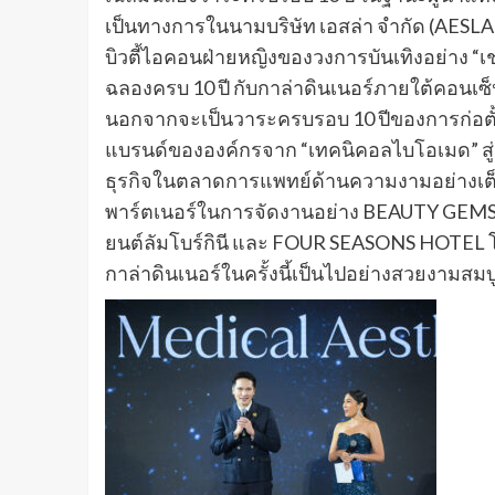
เป็นทางการในนามบริษัท เอสล่า จํากัด (AESLA)
บิวตี้ไอคอนฝ่ายหญิงของวงการบันเทิงอย่าง “เชอ
ฉลองครบ 10 ปี กับกาล่าดินเนอร์ภายใต้คอนเซ็
นอกจากจะเป็นวาระครบรอบ 10 ปีของการก่อตั้งบ
แบรนด์ขององค์กรจาก “เทคนิคอลไบโอเมด” สู่
ธุรกิจในตลาดการแพทย์ด้านความงามอย่างเต็มรู
พาร์ตเนอร์ในการจัดงานอย่าง BEAUTY GEMS, 
ยนต์ลัมโบร์กินี และ FOUR SEASONS HOTEL โรง
กาล่าดินเนอร์ในครั้งนี้เป็นไปอย่างสวยงามสม