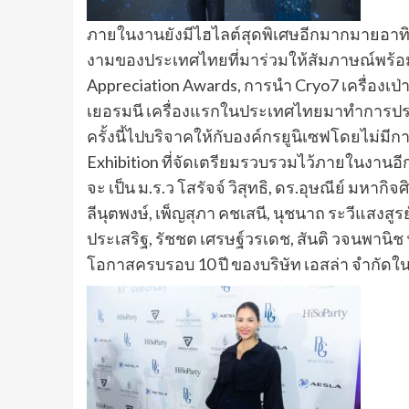
ภายในงานยังมีไฮไลต์สุดพิเศษอีกมากมายอาทิ
งามของประเทศไทยที่มาร่วมให้สัมภาษณ์พร้อม
Appreciation Awards, การนํา Cryo7 เครื่องเ
เยอรมนี เครื่องแรกในประเทศไทยมาทําการประม
ครั้งนี้ไปบริจาคให้กับองค์กรยูนิเซฟโดยไม่มีก
Exhibition ที่จัดเตรียมรวบรวมไว้ภายในงานอีกด
จะ เป็น ม.ร.ว โสรัจจ์ วิสุทธิ, ดร.อุษณีย์ มหากิจศ
ลีนุตพงษ์, เพ็ญสุภา คชเสนี, นุชนาถ ระวีแสงสูรย
ประเสริฐ, รัชชต เศรษฐ์วรเดช, สันติ วจนพาน
โอกาสครบรอบ 10 ปี ของบริษัท เอสล่า จํากัดในคร