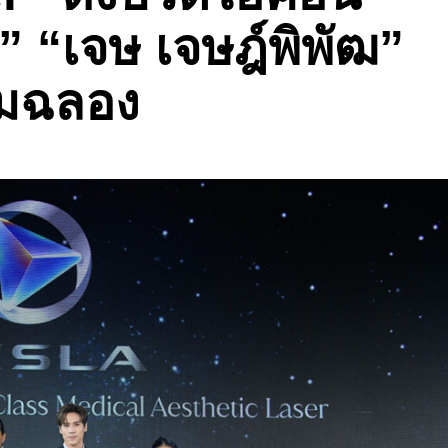
ร” “เจษ เจษฎ์พิพัฒ”
ิมฉลอง