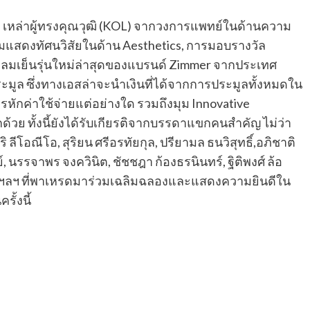
 เหล่าผู้ทรงคุณวุฒิ (KOL) จากวงการแพทย์ในด้านความ
แสดงทัศนวิสัยในด้าน Aesthetics, การมอบรางวัล
ป่าลมเย็นรุ่นใหม่ล่าสุดของแบรนด์ Zimmer จากประเทศ
ูล ซึ่งทางเอสล่าจะนําเงินที่ได้จากการประมูลทั้งหมดใน
ารหักค่าใช้จ่ายแต่อย่างใด รวมถึงมุม Innovative
้วย ทั้งนี้ยังได้รับเกียรติจากบรรดาแขกคนสําคัญ ไม่ว่า
ิริ ลีโอณีโอ, สุริยน ศรีอรทัยกุล, ปรียามล ธนวิสุทธิ์,อภิชาติ
์, นรรจาพร จงควินิต, ชัชชฎา ก้องธรนินทร์, ฐิติพงศ์ ล้อ
ิช ฯลฯ ที่พาเหรดมาร่วมเฉลิมฉลองและแสดงความยินดีใน
ั้งนี้