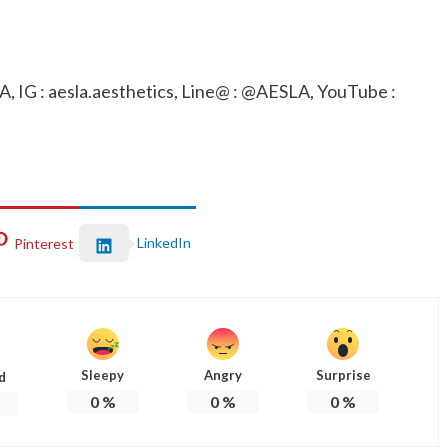
 IG : aesla.aesthetics, Line@ : @AESLA, YouTube :
LinkedIn
Pinterest
Sleepy
Angry
Surprise
d
0
%
0
%
0
%