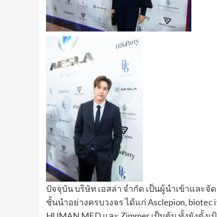
ปัจจุบัน บริษัท เอสล่า จํากัด เป็นผู้นําเข้า
ชั้นนําอย่างครบวงจร ได้แก่ Asclepion, biotec i
HUMAN MED และ Zimmer เป็นต้น ทั้งยังตั้งเป้