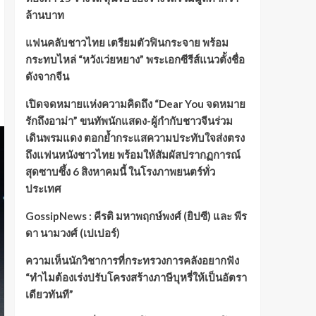
ล้านบาท
แฟนคลับชาวไทย เตรียมตัวฟินกระจาย พร้อม
กระทบไหล่ “หวังเว่ยหยาง” พระเอกซีรีส์แนวตั้งชื่อ
ดังจากจีน
เปิดจดหมายแห่งความคิดถึง “Dear You จดหมาย
รักถึงอาม่า” ขนทัพนักแสดง-ผู้กำกับชาวจีนร่วม
เดินพรมแดง ตอกย้ำกระแสความประทับใจส่งตรง
ถึงแฟนหนังชาวไทย พร้อมให้สัมผัสปรากฏการณ์
สุดซาบซึ้ง 6 สิงหาคมนี้ ในโรงภาพยนตร์ทั่ว
ประเทศ
GossipNews : คีรติ มหาพฤกษ์พงศ์ (ยิปซี) และ พีร
ดา นามวงศ์ (เปเปอร์)
ความเห็นนักวิชาการที่กระทรวงการคลังอยากฟัง
“ทำไมต้องเร่งปรับโครงสร้างภาษีบุหรี่ให้เป็นอัตรา
เดียวทันที”