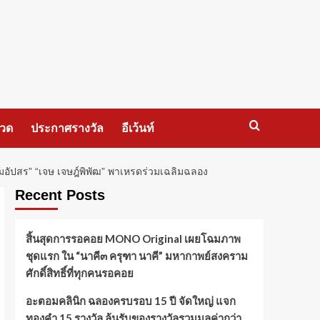
กวด
ประกาศรางวัล
อีเว้นท์
ปสร” “เจษ เจษฎ์พิพัฒ” พาเหรดร่วมเฉลิมฉลอง
Recent Posts
สิ้นสุดการรอคอย MONO Original เผยโฉมภาพ
ชุดแรก ใน “นาคี๓ ครุฑา นาคี” มหากาพย์สงคราม
ศักดิ์สิทธิ์ที่ทุกคนรอคอย
อะตอมคลินิก ฉลองครบรอบ 15 ปี จัดใหญ่ แจก
ทองคำ 15 รางวัล ลุ้นรับของรางวัลรวมมูลค่ากว่า