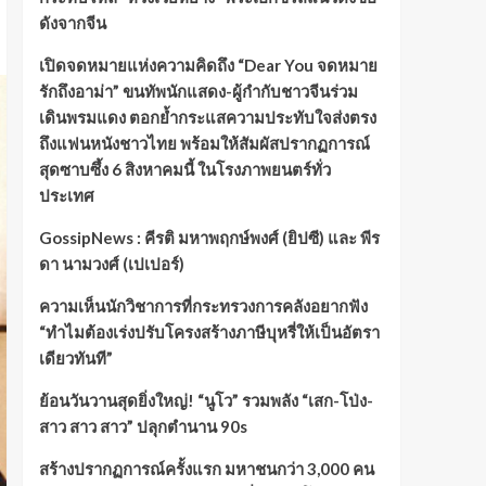
ดังจากจีน
เปิดจดหมายแห่งความคิดถึง “Dear You จดหมาย
รักถึงอาม่า” ขนทัพนักแสดง-ผู้กำกับชาวจีนร่วม
เดินพรมแดง ตอกย้ำกระแสความประทับใจส่งตรง
ถึงแฟนหนังชาวไทย พร้อมให้สัมผัสปรากฏการณ์
สุดซาบซึ้ง 6 สิงหาคมนี้ ในโรงภาพยนตร์ทั่ว
ประเทศ
GossipNews : คีรติ มหาพฤกษ์พงศ์ (ยิปซี) และ พีร
ดา นามวงศ์ (เปเปอร์)
ความเห็นนักวิชาการที่กระทรวงการคลังอยากฟัง
“ทำไมต้องเร่งปรับโครงสร้างภาษีบุหรี่ให้เป็นอัตรา
เดียวทันที”
ย้อนวันวานสุดยิ่งใหญ่! “นูโว” รวมพลัง “เสก-โป่ง-
สาว สาว สาว” ปลุกตำนาน 90s
สร้างปรากฏการณ์ครั้งแรก มหาชนกว่า 3,000 คน