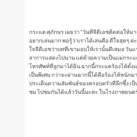
​กระแต ศุภักษร เผยว่า “วันที่จีดีเอชติดต่อให
อยากเล่นมาก พอรู้ว่าเราได้เล่นคือ ดีใจสุดๆ ค่ะ
ใจจีดีเอชว่าบทที่เขามอบให้เรานั้นดีเสมอ วัน
ลาการแสดงไปนาน แต่ด้วยความเป็นแม่กระแตค่อ
โทรศัพท์ที่ลูกมาได้ยิน ฉากนี้กระแตร้องไห้ตั้
เป็นพิเศษ กว่าจะผ่านฉากนี้ได้คือร้องไห้หนักมาก
ประเด็นความสัมพันธ์ของครอบครัวที่ลึกซึ้ง เป็น
ชม ไปชมกันได้แล้ววันนี้นะคะ ในโรงภาพยนตร
​‘เธอกับฉันกับฉัน’ หนังรักที่จะพาคุณเดินทาง
รดิวซ์จาก ‘โต้ง บรรจง ปิสัญธนะกูล’ ร่วมด้ว
นำแสดงโดย ‘ใบปอ ธิติยา จิระพรศิลป์’, ‘โทนี่ 