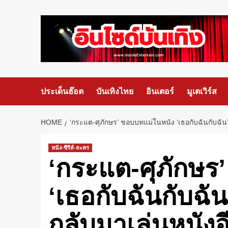
ประเด็นฮ๊อต
บันเทิงไทย
อินเตอร์
มูเตเวิร์ส
HOME
‘กระแต-ศุภักษร’ ชอบบทแม่ในหนัง ‘เธอกับฉันกับฉัน’
หนัง-ซีรีส์-ละคร
‘กระแต-ศุภักษร
‘เธอกับฉันกับฉั
กลับมาเล่นหนังอ