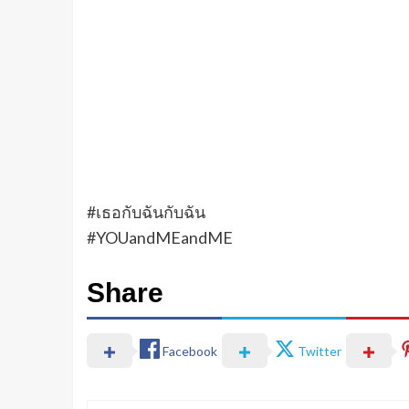
Share
Facebook
Twitter
Happy
Sad
Excite
0
%
0
%
0
%
About The Author
Toonist