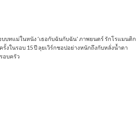
อบบทแม่ในหนัง ‘เธอกับฉันกับฉัน’ ภาพยนตร์ รักโรแมนติก
รั้งในรอบ 15 ปี ลุยเวิร์กชอปอย่างหนักถึงกับหลั่งน้ำตา
รอบครัว