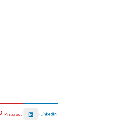
LinkedIn
Pinterest
Sleepy
Angry
Surprise
d
0
%
0
%
0
%