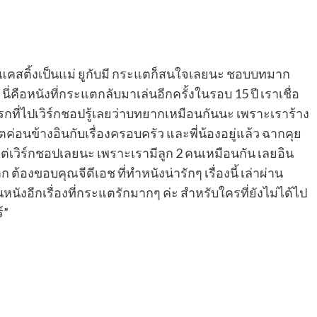
้มาแคสติ้งเป็นแม่ ยูกับมี กระแตก็สนใจเลยนะ ชอบบทมาก
 นี่คือหนังที่กระแตกลับมาเล่นอีกครั้งในรอบ 15 ปี เราเชื่อ
แรกที่ไปเวิร์กชอปรู้เลยว่าบทยากเหมือนกันนะ เพราะเราร้าง
นข้างอินกับเรื่องครอบครัว และพี่น้องอยู่แล้ว ฉากคุย
งแต่เวิร์กชอปเลยนะ เพราะเรามีลูก 2 คนเหมือนกัน เลยอิน
 ต้องขอบคุณจีดีเอช ที่ทำหนังน่ารักๆ เรื่องนี้ เล่าผ่าน
หนังอีกเรื่องที่กระแตรักมากๆ ค่ะ สำหรับใครที่ยังไม่ได้ไป
์”
ย้อนเวลาไปสัมผัสกับ ‘รักครั้งแรก’ ของเราสามคน ผลงานโป
ยสองผู้กำกับฝาแฝด ‘วรรณแวว-แวววรรณ หงษ์วิวัฒน์’
อันโทนี่ บุยเซอเรท์’ และ ‘กระแต ศุภักษร ไชยมงคล’ ฉายแล้ว