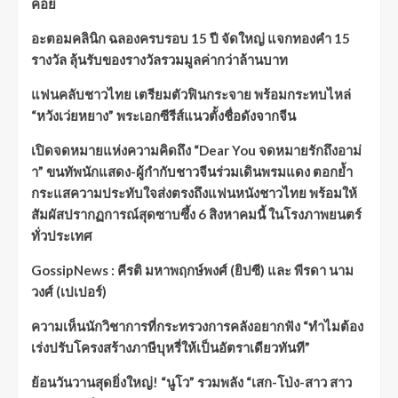
คอย
อะตอมคลินิก ฉลองครบรอบ 15 ปี จัดใหญ่ แจกทองคำ 15
รางวัล ลุ้นรับของรางวัลรวมมูลค่ากว่าล้านบาท
แฟนคลับชาวไทย เตรียมตัวฟินกระจาย พร้อมกระทบไหล่
“หวังเว่ยหยาง” พระเอกซีรีส์แนวตั้งชื่อดังจากจีน
เปิดจดหมายแห่งความคิดถึง “Dear You จดหมายรักถึงอาม่
า” ขนทัพนักแสดง-ผู้กำกับชาวจีนร่วมเดินพรมแดง ตอกย้ำ
กระแสความประทับใจส่งตรงถึงแฟนหนังชาวไทย พร้อมให้
สัมผัสปรากฏการณ์สุดซาบซึ้ง 6 สิงหาคมนี้ ในโรงภาพยนตร์
ทั่วประเทศ
GossipNews : คีรติ มหาพฤกษ์พงศ์ (ยิปซี) และ พีรดา นาม
วงศ์ (เปเปอร์)
ความเห็นนักวิชาการที่กระทรวงการคลังอยากฟัง “ทำไมต้อง
เร่งปรับโครงสร้างภาษีบุหรี่ให้เป็นอัตราเดียวทันที”
ย้อนวันวานสุดยิ่งใหญ่! “นูโว” รวมพลัง “เสก-โป่ง-สาว สาว