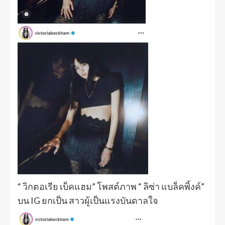
“ วิกตอเรีย เบ็คแฮม” โพสต์ภาพ “ ลิซ่า แบล็คพิ้งค์”
บน IG ยกเป็น สาวผู้เป็นแรงบันดาลใจ