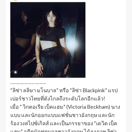
……………………….
“ลิซ่า ลลิษา มโนบาล” หรือ “ลิซ่า Blackpink” แรป
เปอร์ชาวไทยที่ดังไกลถึงระดับโลกอีกแล้ว!
เมื่อ “ วิกตอเรีย เบ็คแฮม” (Victoria Beckham) นาง
แบบ และนักออกแบบแฟชั่นชาวอังกฤษ และนัก
ร้องวงสไปซ์เกิลส์ และเป็นภรรยาของ “เดวิด เบ็ค
แฮม” อดีตนักฟุตบอลชาวอังกฤษ ได้ลงภาพ ลิซ่า