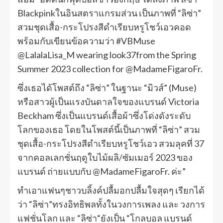
Blackpinkในอินสตราแกรมส่วน เป็นภาพที่ “ลิซ่า”
สวมชุดเสื้อ-กระโปรงสีดำเรียบหรูโชว์เอวคอด
พร้อมกับเขียนข้อความว่า #VBMuse
@LalalaLisa_M wearing look37from the Spring
Summer 2023 collection for @MadameFigaroFr.
ซึ่งเธอได้โพสต์ถึง “ลิซ่า” ในฐานะ “มิวส์” (Muse)
หรือสาวผู้เป็นแรงบันดาลใจของแบรนด์ Victoria
Beckham ซึ่งเป็นแบรนด์เสื้อผ้าซึ่งโด่งดังระดับ
โลกของเธอ โดยในโพสต์นี้เป็นภาพที่ “ลิซ่า” สวม
ชุดเสื้อ-กระโปรงสีดำเรียบหรูโชว์เอว สวมลุคที่ 37
จากคอลเลกชั่นฤดูใบไม้ผลิ/ซัมเมอร์ 2023 ของ
แบรนด์ ถ่ายแบบกับ @MadameFigaroFr. ค่ะ”
ทำเอาแฟนๆชาวบลิ้งค์ปลื้มอกปลื้มใจสุดๆ เรียกได้
ว่า “ลิซ่า”ทรงอิทธิพลทั้งในวงการเพลง และ วงการ
แฟชั่นโลก และ “ลิซ่า“ยังเป็น “โกลบอล แบรนด์