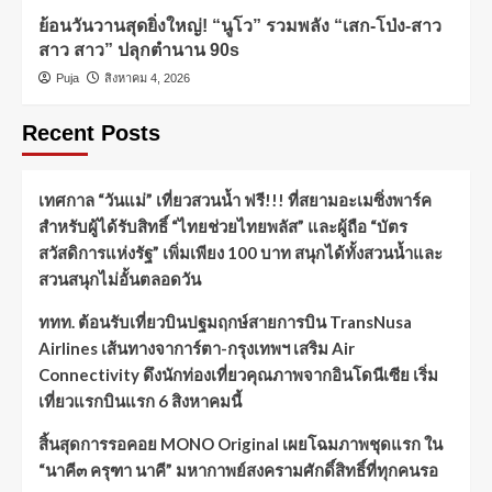
ย้อนวันวานสุดยิ่งใหญ่! “นูโว” รวมพลัง “เสก-โป่ง-สาว
สาว สาว” ปลุกตำนาน 90s
Puja
สิงหาคม 4, 2026
Recent Posts
เทศกาล “วันแม่” เที่ยวสวนน้ำ ฟรี!!! ที่สยามอะเมซิ่งพาร์ค
สำหรับผู้ได้รับสิทธิ์ “ไทยช่วยไทยพลัส” และผู้ถือ “บัตร
สวัสดิการแห่งรัฐ” เพิ่มเพียง 100 บาท สนุกได้ทั้งสวนน้ำและ
สวนสนุกไม่อั้นตลอดวัน
ททท. ต้อนรับเที่ยวบินปฐมฤกษ์สายการบิน TransNusa
Airlines เส้นทางจาการ์ตา-กรุงเทพฯ เสริม Air
Connectivity ดึงนักท่องเที่ยวคุณภาพจากอินโดนีเซีย เริ่ม
เที่ยวแรกบินแรก 6 สิงหาคมนี้
สิ้นสุดการรอคอย MONO Original เผยโฉมภาพชุดแรก ใน
“นาคี๓ ครุฑา นาคี” มหากาพย์สงครามศักดิ์สิทธิ์ที่ทุกคนรอ