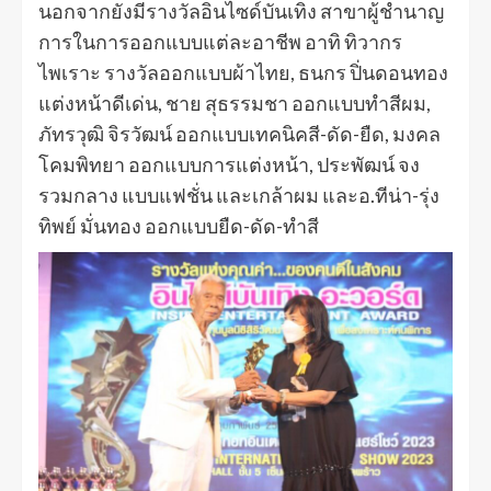
นอกจากยังมีรางวัลอินไซด์บันเทิง สาขาผู้ชำนาญ
การในการออกแบบแต่ละอาชีพ อาทิ ทิวากร
ไพเราะ รางวัลออกแบบผ้าไทย, ธนกร ปิ่นดอนทอง
แต่งหน้าดีเด่น, ชาย สุธรรมชา ออกแบบทำสีผม,
ภัทรวุฒิ จิรวัฒน์ ออกแบบเทคนิคสี-ดัด-ยืด, มงคล
โคมพิทยา ออกแบบการแต่งหน้า, ประพัฒน์ จง
รวมกลาง แบบแฟชั่น และเกล้าผม และอ.ทีน่า-รุ่ง
ทิพย์ มั่นทอง ออกแบบยืด-ดัด-ทำสี