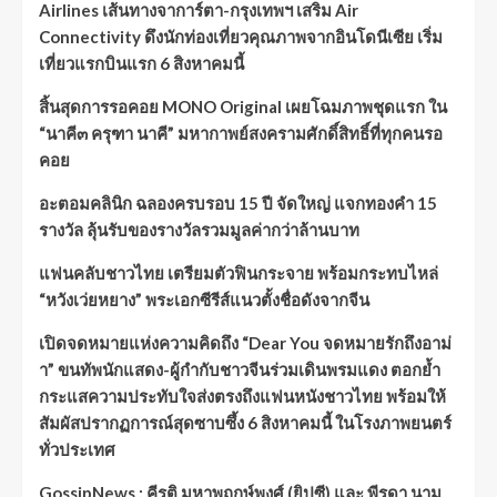
Airlines เส้นทางจาการ์ตา-กรุงเทพฯ เสริม Air
Connectivity ดึงนักท่องเที่ยวคุณภาพจากอินโดนีเซีย เริ่ม
เที่ยวแรกบินแรก 6 สิงหาคมนี้
สิ้นสุดการรอคอย MONO Original เผยโฉมภาพชุดแรก ใน
“นาคี๓ ครุฑา นาคี” มหากาพย์สงครามศักดิ์สิทธิ์ที่ทุกคนรอ
คอย
อะตอมคลินิก ฉลองครบรอบ 15 ปี จัดใหญ่ แจกทองคำ 15
รางวัล ลุ้นรับของรางวัลรวมมูลค่ากว่าล้านบาท
แฟนคลับชาวไทย เตรียมตัวฟินกระจาย พร้อมกระทบไหล่
“หวังเว่ยหยาง” พระเอกซีรีส์แนวตั้งชื่อดังจากจีน
เปิดจดหมายแห่งความคิดถึง “Dear You จดหมายรักถึงอาม่
า” ขนทัพนักแสดง-ผู้กำกับชาวจีนร่วมเดินพรมแดง ตอกย้ำ
กระแสความประทับใจส่งตรงถึงแฟนหนังชาวไทย พร้อมให้
สัมผัสปรากฏการณ์สุดซาบซึ้ง 6 สิงหาคมนี้ ในโรงภาพยนตร์
ทั่วประเทศ
GossipNews : คีรติ มหาพฤกษ์พงศ์ (ยิปซี) และ พีรดา นาม