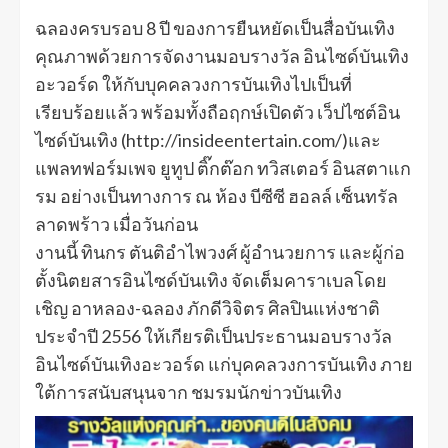
ฉลองครบรอบ 8 ปี ของการยืนหยัดเป็นสื่อบันเทิง
คุณภาพด้วยการจัดงานมอบรางวัล อินไซด์บันเทิง
อะวอร์ด ให้กับบุคคลวงการบันเทิงไปเป็นที่
เรียบร้อยแล้ว พร้อมทั้งถือฤกษ์เปิดตัว เว็ปไซต์อิน
ไซด์บันเทิง (http://insideentertain.com/)และ
แพลทฟอร์มเพจ ยูทูป ติ๊กต๊อก ทวิสเตอร์ อินสตาแก
รม อย่างเป็นทางการ ณ ห้อง บีซีซี ฮอลล์ เซ็นทรัล
ลาดพร้าว เมื่อวันก่อน
งานนี้ ทินกร ตันติอำไพวงศ์ ผู้อำนวยการ และผู้ก่อ
ตั้งนิตยสารอินไซด์บันเทิง จัดเต็มคาราเบลโดย
เชิญ อาหลอง-ฉลอง ภักดีวิจิตร ศิลปินแห่งชาติ
ประจำปี 2556 ให้เกียรติเป็นประธานมอบรางวัล
อินไซด์บันเทิงอะวอร์ด แก่บุคคลวงการบันเทิง ภาย
ใต้การสนับสนุนจาก ชมรมนักข่าวบันเทิง