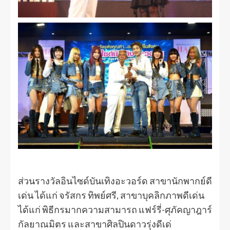
ส่วนรางวัลอินไซด์บันเทิงอะวอร์ด สาขานักพากย์ดี
เด่น ได้แก่ จรัสกร ทิพย์ศรี, สาขาบุคลิกภาพดีเด่น
ได้แก่ พิธีกรมากความสามารถ แฟร์รี่-ศุภัคญาฎาร์
กัลยาณมิตร และสาขาศิลปินดาวรุ่งดีเด่