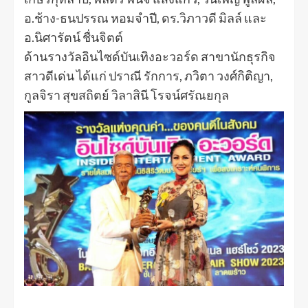
อ.ช้าง-ธนปรรณ หอมจำปี, ดร.วิภาวดี มิลล์ และ
อ.นิศารัตน์ ชื่นจิตต์
ด้านรางวัลอินไซด์บันเทิงอะวอร์ด สาขานักธุรกิจ
สาวดีเด่น ได้แก่ ปราณี รักการ, ภวิตา วงศ์กิติญา,
กูลจิรา สุขสถิตย์ วิลาสินี โรจน์ศรัณยกุล