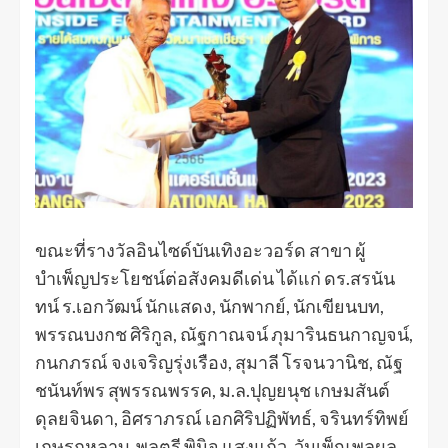
ขณะที่รางวัลอินไซด์บันเทิงอะวอร์ด สาขา ผู้
บำเพ็ญประโยชน์ต่อสังคมดีเด่น ได้แก่ ดร.สรนัน
ทน์ ร.เอกวัฒน์ นักแสดง, นักพากย์, นักเขียนบท,
พรรณบงกช ศิริกูล, ณัฐกาณจน์ ภุมารินธนกาญจน์,
กนกภรณ์ จงเจริญรุ่งเรือง, สุมาลี โรจนวานิช, ณัฐ
ชนันท์พร สุพรรณพรรค, ม.ล.ปุญยนุช เกษมสันต์
ดุลยจินดา, อิศราภรณ์ เอกศิริปฏิพัทธ์, จรินทร์ทิพย์
เกษรกุหลาบ, พลตรี พินิจ แสงแก้ว, วันเพ็ญ พูลผล,