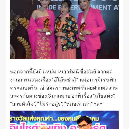
นอกจากนี้ยังมี แหม่ม-เนาวรัตน์ ซื่อสัตย์ จากผล
งานการแสดงเรื่อง “อีโล้นซ่าส์”, หม่อม-รุจิเรข พัก
ตระเกษตริน, เอ๋-อัจฉรา ทองเทพ ที่เคยฝากผลงาน
ละครกับทางช่อง 3 มากมาย อาทิ เรื่อง “เมียแต่ง”,
“สามหัวใจ”, “ไฟรักอสูร”, “หมอเทวดา” ฯลฯ