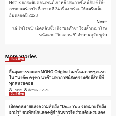
Netflix ยกระดับคอนเทนต์เกาหลี ประกาศไลน์อัป ซีรีส์-
ภาพยนตร์-วาไรตี้-สารคดี 34 เรื่อง พร้อมให้สตรีมเต็ม
อิ่มตลอดปี 2023
Next:
“เอ๋ ไพโรจน์” เปิดคลิปซึ้ง! ถึง “ออด๊าซ” ใจปล้ำเหมาโรง
หนังฉาย “วัยอลวน 5” ตำนานชูวับ ชูวับ
More Stories
บันเทิงไทย
สิ้นสุดการรอคอย MONO Original เผยโฉมภาพชุดแรก
ใน “นาคี๓ ครุฑา นาคี” มหากาพย์สงครามศักดิ์สิทธิ์ที่
ทุกคนรอคอย
Toonist
สิงหาคม 7, 2026
บันเทิงไทย
เปิดจดหมายแห่งความคิดถึง “Dear You จดหมายรักถึง
อาม่า” ขนทัพนักแสดง-ผู้กำกับชาวจีนร่วมเดินพรมแดง