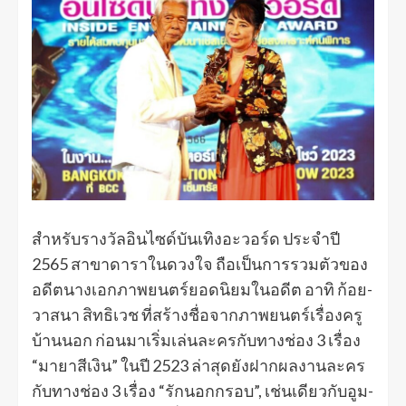
สำหรับรางวัลอินไซด์บันเทิงอะวอร์ด ประจำปี
2565 สาขาดาราในดวงใจ ถือเป็นการรวมตัวของ
อดีตนางเอกภาพยนตร์ยอดนิยมในอดีต อาทิ ก้อย-
วาสนา สิทธิเวช ที่สร้างชื่อจากภาพยนตร์เรื่องครู
บ้านนอก ก่อนมาเริ่มเล่นละครกับทางช่อง 3 เรื่อง
“มายาสีเงิน” ในปี 2523 ล่าสุดยังฝากผลงานละคร
กับทางช่อง 3 เรื่อง “รักนอกกรอบ”, เช่นเดียวกับอูม-