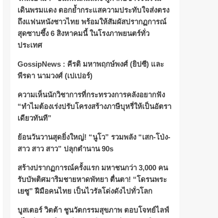
เดินพรมแดง ตอกย้ำกระแสความประทับใจส่งตรง
ถึงแฟนหนังชาวไทย พร้อมให้สัมผัสปรากฏการณ์
สุดซาบซึ้ง 6 สิงหาคมนี้ ในโรงภาพยนตร์ทั่ว
ประเทศ
GossipNews : คีรติ มหาพฤกษ์พงศ์ (ยิปซี) และ พีร
ดา นามวงศ์ (เปเปอร์)
ความเห็นนักวิชาการที่กระทรวงการคลังอยากฟัง
“ทำไมต้องเร่งปรับโครงสร้างภาษีบุหรี่ให้เป็นอัตรา
เดียวทันที”
ย้อนวันวานสุดยิ่งใหญ่! “นูโว” รวมพลัง “เสก-โป่ง-
สาว สาว สาว” ปลุกตำนาน 90s
สร้างปรากฏการณ์ครั้งแรก มหาชนกว่า 3,000 คน
รับบัพติศมาริมชายหาดพัทยา ตื่นตา! “โดรนพระ
เยซู” ฝีมือคนไทย เป็นไวรัลโด่งดังไปทั่วโลก
บูสเตอร์ วิตต้า ชูนวัตกรรมสุขภาพ ตอบโจทย์ไลฟ์