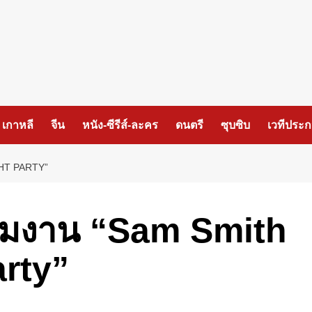
เกาหลี
จีน
หนัง-ซีรีส์-ละคร
ดนตรี
ซุบซิบ
เวทีประ
GHT PARTY”
ร่วมงาน “Sam Smith
arty”