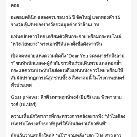
คอย
อะตอมคลินิก ฉลองครบรอบ 15 ปี จัดใหญ่ แจกทองคำ 15
รางวัล ลุ้นรับของรางวัลรวมมูลค่ากว่าล้านบาท
แฟนคลับชาวไทย เตรียมตัวฟินกระจาย พร้อมกระทบไหล่
“หวังเว่ยหยาง” พระเอกซีรีส์แนวตั้งชื่อดังจากจีน
เปิดจดหมายแห่งความคิดถึง “Dear You จดหมายรักถึงอาม่
า” ขนทัพนักแสดง-ผู้กำกับชาวจีนร่วมเดินพรมแดง ตอกย้ำ
กระแสความประทับใจส่งตรงถึงแฟนหนังชาวไทย พร้อมให้
สัมผัสปรากฏการณ์สุดซาบซึ้ง 6 สิงหาคมนี้ ในโรงภาพยนตร์
ทั่วประเทศ
GossipNews : คีรติ มหาพฤกษ์พงศ์ (ยิปซี) และ พีรดา นาม
วงศ์ (เปเปอร์)
ความเห็นนักวิชาการที่กระทรวงการคลังอยากฟัง “ทำไมต้อง
เร่งปรับโครงสร้างภาษีบุหรี่ให้เป็นอัตราเดียวทันที”
ย้อนวันวานสุดยิ่งใหญ่! “นูโว” รวมพลัง “เสก-โป่ง-สาว สาว