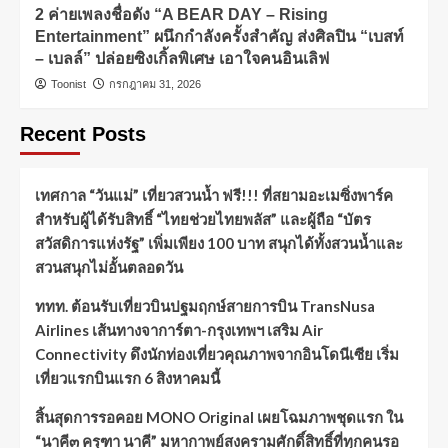
2 ค่ายเพลงชื่อดัง “A BEAR DAY – Rising
Entertainment” ผนึกกำลังครั้งสำคัญ ส่งศิลปิน “เบสท์
– เบลล์” ปล่อยซิงเกิ้ลพิเศษ เอาใจคนอินเลิฟ
Toonist
กรกฎาคม 31, 2026
Recent Posts
เทศกาล “วันแม่” เที่ยวสวนน้ำ ฟรี!!! ที่สยามอะเมซิ่งพาร์ค
สำหรับผู้ได้รับสิทธิ์ “ไทยช่วยไทยพลัส” และผู้ถือ “บัตร
สวัสดิการแห่งรัฐ” เพิ่มเพียง 100 บาท สนุกได้ทั้งสวนน้ำและ
สวนสนุกไม่อั้นตลอดวัน
ททท. ต้อนรับเที่ยวบินปฐมฤกษ์สายการบิน TransNusa
Airlines เส้นทางจาการ์ตา-กรุงเทพฯ เสริม Air
Connectivity ดึงนักท่องเที่ยวคุณภาพจากอินโดนีเซีย เริ่ม
เที่ยวแรกบินแรก 6 สิงหาคมนี้
สิ้นสุดการรอคอย MONO Original เผยโฉมภาพชุดแรก ใน
“นาคี๓ ครุฑา นาคี” มหากาพย์สงครามศักดิ์สิทธิ์ที่ทุกคนรอ