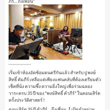
ภีร์… ถึงเพื่อน”
…………………
เริ่มเข้าห้องอัดซ้อมดนตรีกันแล้ว สำหรับ ปู พงษ์
สิทธิ์ คัมภีร์ เหลือแต่เพียงแฟนคลับที่ต้องเตรียมตัว
เช็คที่นั่ง ความซึ้ง ความยิ่งใหญ่ เพื่อร่วมฉลอง
วาระครบ 35 ปี ของ “พงษ์สิทธิ์ คำภีร์” ในคอนเสิร์ต
ครั้งประวัติศาสตร์ !
คอนเสิร์ต 35 ปี คำภีร์… ถึงเพื่อน【 เปิดจำหน่าย