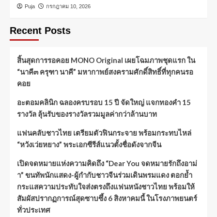
Puja
กรกฎาคม 10, 2026
Recent Posts
สิ้นสุดการรอคอย MONO Original เผยโฉมภาพชุดแรก ใน
“นาคี๓ ครุฑา นาคี” มหากาพย์สงครามศักดิ์สิทธิ์ที่ทุกคนรอ
คอย
อะตอมคลินิก ฉลองครบรอบ 15 ปี จัดใหญ่ แจกทองคำ 15
รางวัล ลุ้นรับของรางวัลรวมมูลค่ากว่าล้านบาท
แฟนคลับชาวไทย เตรียมตัวฟินกระจาย พร้อมกระทบไหล่
“หวังเว่ยหยาง” พระเอกซีรีส์แนวตั้งชื่อดังจากจีน
เปิดจดหมายแห่งความคิดถึง “Dear You จดหมายรักถึงอาม่
า” ขนทัพนักแสดง-ผู้กำกับชาวจีนร่วมเดินพรมแดง ตอกย้ำ
กระแสความประทับใจส่งตรงถึงแฟนหนังชาวไทย พร้อมให้
สัมผัสปรากฏการณ์สุดซาบซึ้ง 6 สิงหาคมนี้ ในโรงภาพยนตร์
ทั่วประเทศ