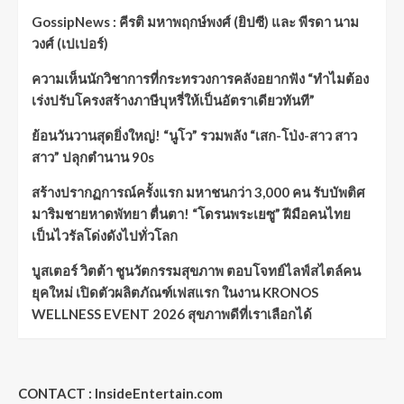
GossipNews : คีรติ มหาพฤกษ์พงศ์ (ยิปซี) และ พีรดา นาม
วงศ์ (เปเปอร์)
ความเห็นนักวิชาการที่กระทรวงการคลังอยากฟัง “ทำไมต้อง
เร่งปรับโครงสร้างภาษีบุหรี่ให้เป็นอัตราเดียวทันที”
ย้อนวันวานสุดยิ่งใหญ่! “นูโว” รวมพลัง “เสก-โป่ง-สาว สาว
สาว” ปลุกตำนาน 90s
สร้างปรากฏการณ์ครั้งแรก มหาชนกว่า 3,000 คน รับบัพติศ
มาริมชายหาดพัทยา ตื่นตา! “โดรนพระเยซู” ฝีมือคนไทย
เป็นไวรัลโด่งดังไปทั่วโลก
บูสเตอร์ วิตต้า ชูนวัตกรรมสุขภาพ ตอบโจทย์ไลฟ์สไตล์คน
ยุคใหม่ เปิดตัวผลิตภัณฑ์เฟสแรก ในงาน KRONOS
WELLNESS EVENT 2026 สุขภาพดีที่เราเลือกได้
CONTACT : InsideEntertain.com