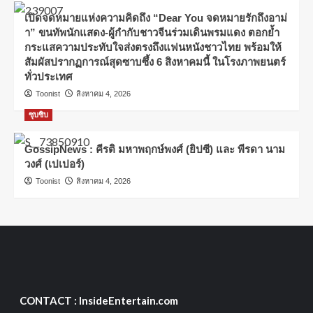
เปิดจดหมายแห่งความคิดถึง “Dear You จดหมายรักถึงอาม่
า” ขนทัพนักแสดง-ผู้กำกับชาวจีนร่วมเดินพรมแดง ตอกย้ำ
กระแสความประทับใจส่งตรงถึงแฟนหนังชาวไทย พร้อมให้
สัมผัสปรากฏการณ์สุดซาบซึ้ง 6 สิงหาคมนี้ ในโรงภาพยนตร์
ทั่วประเทศ
Toonist
สิงหาคม 4, 2026
ซุบซิบ
GossipNews : คีรติ มหาพฤกษ์พงศ์ (ยิปซี) และ พีรดา นาม
วงศ์ (เปเปอร์)
Toonist
สิงหาคม 4, 2026
CONTACT : InsideEntertain.com