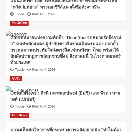
แฟนคลับชาวไทย เตรียมตัวฟินกระจาย พร้อมกระทบไหล่
“หวังเว่ยหยาง” พระเอกซีรีส์แนวตั้งชื่อดังจากจีน
Toonist
สิงหาคม 5, 2026
บันเทิงไทย
เปิดจดหมายแห่งความคิดถึง “Dear You จดหมายรักถึงอาม่
า” ขนทัพนักแสดง-ผู้กำกับชาวจีนร่วมเดินพรมแดง ตอกย้ำ
กระแสความประทับใจส่งตรงถึงแฟนหนังชาวไทย พร้อมให้
สัมผัสปรากฏการณ์สุดซาบซึ้ง 6 สิงหาคมนี้ ในโรงภาพยนตร์
ทั่วประเทศ
Toonist
สิงหาคม 4, 2026
ซุบซิบ
GossipNews : คีรติ มหาพฤกษ์พงศ์ (ยิปซี) และ พีรดา นาม
วงศ์ (เปเปอร์)
Toonist
สิงหาคม 4, 2026
Hot News
ความเห็นนักวิชาการที่กระทรวงการคลังอยากฟัง “ทำไมต้อง