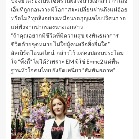
ปัจจัยใด? ยังเป็นโซ่ตรวนฝังใจนางเอกสาว กำไลอี
เอ็มที่ถูกถอนวาง มีโอกาสจะเปลี่ยนผ่านถึงแม่อ้อย
หรือไม่? ทุกสิ่งอย่างเหมือนรอกุญแจไขปริศนา รอ
แค่ฟังจากปากของนางเอกสาว
“ถ้าคุณอยากมีชีวิตที่มีความสุข จงพันธนาการ
ชีวิตด้วยจุดหมาย ไม่ใช่ผู้คนหรือสิ่งอื่นใด”
อัลเบิร์ต ไอนสไตน์. กล่าวไว้ แต่คงปลอบประโลม
ใจ “พิ้งกี้” ไม่ได้? เพราะ EM มิใช่ E=mc2 แต่พื้น
ฐานหัวใจคนไทย ยังยึดเหนี่ยว “สัมพันธภาพ”