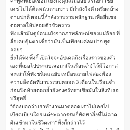
คำพูดที่เธอเชื่อมโยงถึงคุณแม่อ้อย สรินยา ไชย
เดช ไม่ได้ติดพนันตามข่าว มีกำลังใจดี เครียดบ้าง
ตามปกติ ตอนนี้กำลังรวบรวมหลักฐาน เพื่อยื่นขอ
ต่อศาลให้ปล่อยตัวชั่วคราว
ฟังแล้วมันดูย้อนแย้งจากภาพลักษณ์ของแม่อ้อย ที่
สื่อเคยคุ้นตา เชื่อว่ามันเป็นเพียงแค่ลมปาก พูด
ลอยๆ
ยิ่งได้ฟัง พิ้งกี้ เปิดใจจะอัปเดตถึงเรื่องราวของตัว
เอง ที่เธอไปประสบเจอมา(ในเรือนจำ) ไว้มีโอกาส
จะเล่าให้ฟังชนิดแฉยับ เหมือนฉายไฟส่องฟ้อง
ความอึดอัดที่มาประสบตลอด 3 เดือนในเรือนจำ
ก่อนปิดท้ายตอกย้ำยังคงศรัทธาเชื่อมั่นในสิ่งที่เธอ
บริสุทธิ์
“ต้องบอกว่า เราทำงานมาตลอด เราไม่เคยไป
เบียดเบียนใคร แต่ชะตากรรมก็พัดพาสิ่งที่ไม่คาด
ฝันเข้ามาในชีวิตเรา” พิ้งกี้กล่าวไว้