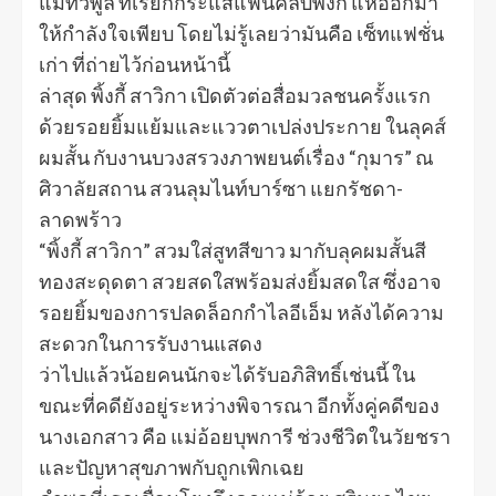
แม่ทีวีพูล ที่เรียกกระแสแฟนคลับพิ้งกี้ แห่ออกมา
ให้กำลังใจเพียบ โดยไม่รู้เลยว่ามันคือ เซ็ทแฟชั่น
เก่า ที่ถ่ายไว้ก่อนหน้านี้
ล่าสุด พิ้งกี้ สาวิกา เปิดตัวต่อสื่อมวลชนครั้งแรก
ด้วยรอยยิ้มแย้มและแววตาเปล่งประกาย ในลุคส์
ผมสั้น กับงานบวงสรวงภาพยนต์เรื่อง “กุมาร” ณ
ศิวาลัยสถาน สวนลุมไนท์บาร์ซา แยกรัชดา-
ลาดพร้าว
“พิ้งกี้ สาวิกา” สวมใส่สูทสีขาว มากับลุคผมสั้นสี
ทองสะดุดตา สวยสดใสพร้อมส่งยิ้มสดใส ซึ่งอาจ
รอยยิ้มของการปลดล็อกกำไลอีเอ็ม หลังได้ความ
สะดวกในการรับงานแสดง
ว่าไปแล้วน้อยคนนักจะได้รับอภิสิทธิ์เช่นนี้ ใน
ขณะที่คดียังอยู่ระหว่างพิจารณา อีกทั้งคู่คดีของ
นางเอกสาว คือ แม่อ้อยบุพการี ช่วงชีวิตในวัยชรา
และปัญหาสุขภาพกับถูกเพิกเฉย