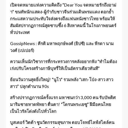
เปิดจดหมายแห่งความคิดถึง “Dear You จดหมายรักถึงอาม่
า” ขนทัพนักแสดง-ผู้กำกับชาวจีนร่วมเดินพรมแดง ตอกย้ำ
กระแสความประทับใจส่งตรงถึงแฟนหนังชาวไทย พร้อมให้
สัมผัสปรากฏการณ์สุดซาบซึ้ง 6 สิงหาคมนี้ ในโรงภาพยนตร์
ทั่วประเทศ
GossipNews : คีรติ มหาพฤกษ์พงศ์ (ยิปซี) และ พีรดา นาม
วงศ์ (เปเปอร์)
ความเห็นนักวิชาการที่กระทรวงการคลังอยากฟัง “ทำไมต้อง
เร่งปรับโครงสร้างภาษีบุหรี่ให้เป็นอัตราเดียวทันที”
ย้อนวันวานสุดยิ่งใหญ่! “นูโว” รวมพลัง “เสก-โป่ง-สาว สาว
สาว” ปลุกตำนาน 90s
สร้างปรากฏการณ์ครั้งแรก มหาชนกว่า 3,000 คน รับบัพติศ
มาริมชายหาดพัทยา ตื่นตา! “โดรนพระเยซู” ฝีมือคนไทย
เป็นไวรัลโด่งดังไปทั่วโลก
บูสเตอร์ วิตต้า ชูนวัตกรรมสุขภาพ ตอบโจทย์ไลฟ์สไตล์คน