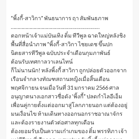
“พิ้งกี้-สาวิกา” พันธนาการ ฤา สัมพันธภาพ
…………………………………………………………
ตอกหน้าเจ้าแม่บันเทิง ติ๋ม ทีวีพูล ฉาดใหญ่หลังชิง
พื้นที่สื่อนำภาพ “พิ้งกี้-สาวิกา ไชยเดช ขึ้นปก
นิตยสารทีวีพูล ฉบับประจำเดือนกุมภาพันธ์
ต้อนรับเทศกาลวาเลนไทน์
ก็ไม่นานนัก! หลังพิ้งกี้ สาวิกา ถูกปล่อยตัวออกจาก
เรือนจำกลางทัณฑสถานหญิงเมื่อสิ้นเดือน
พฤศจิกายน จนเมื่อวันที่ 31 มกราคม 2566 ศาล
อนุญาตนางเอกสาวชื่อดัง ‘พิ้งกี้” ปลดกำไลอีเอ็ม
เพื่อนคู่กายตั้งแต่ออกมาสู่โลกภายนอก แต่ต้องอยู่
มนเงื่อนไข ห้ามเดินทางออกนอกราชอาณาจักร
และต้องรายงานตัวต่อศาลทุกเดือน
ต้องยอมรับเป็นความเก๋าเกมของ ติ๋ม พรรทิภา เจ้า