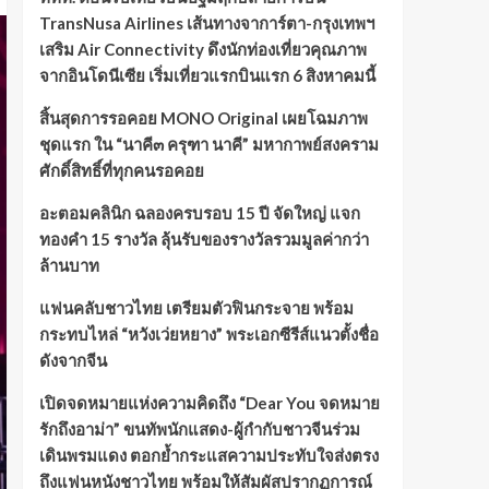
TransNusa Airlines เส้นทางจาการ์ตา-กรุงเทพฯ
เสริม Air Connectivity ดึงนักท่องเที่ยวคุณภาพ
จากอินโดนีเซีย เริ่มเที่ยวแรกบินแรก 6 สิงหาคมนี้
สิ้นสุดการรอคอย MONO Original เผยโฉมภาพ
ชุดแรก ใน “นาคี๓ ครุฑา นาคี” มหากาพย์สงคราม
ศักดิ์สิทธิ์ที่ทุกคนรอคอย
อะตอมคลินิก ฉลองครบรอบ 15 ปี จัดใหญ่ แจก
ทองคำ 15 รางวัล ลุ้นรับของรางวัลรวมมูลค่ากว่า
ล้านบาท
แฟนคลับชาวไทย เตรียมตัวฟินกระจาย พร้อม
กระทบไหล่ “หวังเว่ยหยาง” พระเอกซีรีส์แนวตั้งชื่อ
ดังจากจีน
เปิดจดหมายแห่งความคิดถึง “Dear You จดหมาย
รักถึงอาม่า” ขนทัพนักแสดง-ผู้กำกับชาวจีนร่วม
เดินพรมแดง ตอกย้ำกระแสความประทับใจส่งตรง
ถึงแฟนหนังชาวไทย พร้อมให้สัมผัสปรากฏการณ์