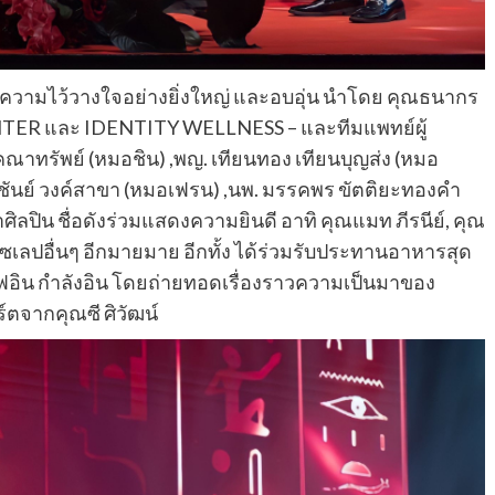
วามไว้วางใจอย่างยิ่งใหญ่ และอบอุ่น นำโดย คุณธนากร
NTER และ IDENTITY WELLNESS – และทีมแพทย์ผู้
ตคณาทรัพย์ (หมอชิน) ,พญ. เทียนทอง เทียนบุญส่ง (หมอ
พ. ราชันย์ วงค์สาขา (หมอเฟรน) ,นพ. มรรคพร ขัตติยะทองคำ
ศิลปิน ชื่อดังร่วมแสดงความยินดี อาทิ คุณแมท ภีรนีย์, คุณ
และเซเลปอื่นๆ อีกมายมาย อีกทั้ง ได้ร่วมรับประทานอาหารสุด
เซฟอิน กำลังอิน โดยถ่ายทอดเรื่องราวความเป็นมาของ
ตจากคุณซี ศิวัฒน์