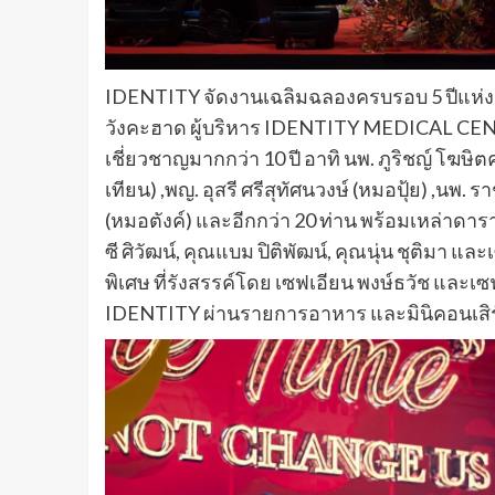
IDENTITY จัดงานเฉลิมฉลองครบรอบ 5 ปีแห่งค
วังคะฮาด ผู้บริหาร IDENTITY MEDICAL CE
เชี่ยวชาญมากกว่า 10 ปี อาทิ นพ. ภูริชญ์ โฆษิ
เทียน) ,พญ. อุสรี ศรีสุทัศนวงษ์ (หมอปุ้ย) ,น
(หมอตังค์) และอีกกว่า 20 ท่าน​ พร้อมเหล่าดารา
ซี ศิวัฒน์, คุณแบม ปิติพัฒน์, คุณนุ่น ชุติมา 
พิเศษ ที่รังสรรค์โดย เซฟเอียน พงษ์ธวัช และ
IDENTITY ผ่านรายการอาหาร และมินิคอนเสิร์