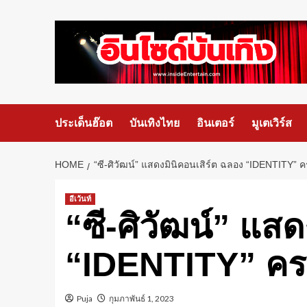
ประเด็นฮ๊อต
บันเทิงไทย
อินเตอร์
มูเตเวิร์ส
HOME
“ซี-ศิวัฒน์” แสดง​มินิคอนเสิร์ต​ ฉลอง​ “IDENTITY” 
อีเว้นท์
“ซี-ศิวัฒน์” แสดง
“IDENTITY” คร
Puja
กุมภาพันธ์ 1, 2023