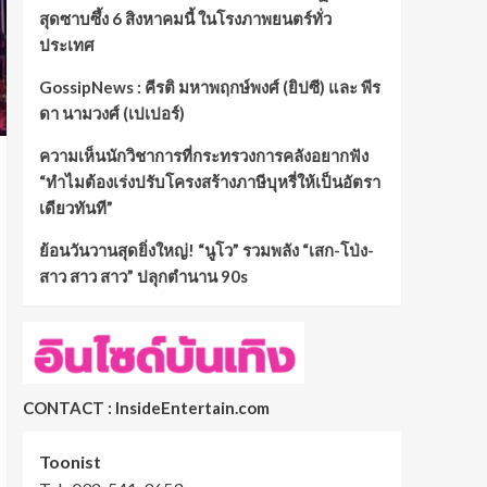
สุดซาบซึ้ง 6 สิงหาคมนี้ ในโรงภาพยนตร์ทั่ว
ประเทศ
GossipNews : คีรติ มหาพฤกษ์พงศ์ (ยิปซี) และ พีร
ดา นามวงศ์ (เปเปอร์)
ความเห็นนักวิชาการที่กระทรวงการคลังอยากฟัง
“ทำไมต้องเร่งปรับโครงสร้างภาษีบุหรี่ให้เป็นอัตรา
เดียวทันที”
ย้อนวันวานสุดยิ่งใหญ่! “นูโว” รวมพลัง “เสก-โป่ง-
สาว สาว สาว” ปลุกตำนาน 90s
CONTACT : InsideEntertain.com
Toonist