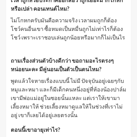
หรือเปล่า คอนเทนต์ไหม?
ไม่โกหกครับมันคือความจริง เวลาผมถูกก็ต้อง
โชว์คนอื่นเขา ซื้อหมดเป็นหมื่นถูกไม่เท่าไรก็ต้อง
โชว์ เพราะเราชอบเล่นถูกน้อยหรือมากก็ไม่เป็นไร
ถามเรื่องส่วนตัวบ้างดีกว่า ขอถามอะไรตรงๆ
หน่อยนะคะ มีคู่นอนเป็นตัวเป็นตนไหม?
พูดแล้วใจหายเรื่องแบบนี้ ไม่มี ปัจจุบันอยู่เฉยๆกับ
หมูและหมา และก็มีเด็กคนหนึ่งอยู่ที่ห้องน้องปาล์ม
เขามีพ่อแม่อยู่ในซอยนั้นแหละ แต่เราให้เขามา
เลี้ยงหมาให้ ช่วยเลี้ยงหมาดูแลให้ในช่วงที่เราไม่
อยู่ เขาก็เลยได้อยู่เลยตรงนั้น
ตอนนี้เขาอายุเท่าไร?