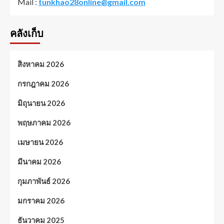
Mail :
tunkhao28online@gmail.com
คลังเก็บ
สิงหาคม 2026
กรกฎาคม 2026
มิถุนายน 2026
พฤษภาคม 2026
เมษายน 2026
มีนาคม 2026
กุมภาพันธ์ 2026
มกราคม 2026
ธันวาคม 2025