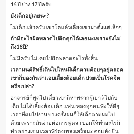
16 ปี ย่าง 17 ปีครับ
ยังเด็กอยู่เลยนะ?
ไม่เด็กแล้วครับ เขาโตแล้วเลี้ยงเขามาตั้งแต่เล็กๆ
ถ้ามีอะไรผิดพลาดไปติดคุกได้เลยนะเพราะยังไม่
ถึง18ปี?
ไม่มีครับ ไม่เคยไปผิดพลาดอะไรทั้งสิ้น
เวลามนต์สิทธิ์เดินไปไหนมีเด็กตามต้อยๆอยู่ตลอด
เขาก็มองกันว่าแอบเลี้ยงต้อยเด็ก ป่วยเป็นโรคจิต
หรือเปล่า?
อาจารย์ก็พูดไป เดี๋ยวเขาก็หาพรากผู้เยาว์ ไปกับ
เด็ก ไม่ได้เลี้ยงต้อยเด็ก แฟนเพลงทุกคนฟังให้ดีๆ
เวลาที่ผมไปงาน บางครั้งผมก็ให้เด็กตามผมไป
ด้วย เพราะมันง่ายต่อการพูดจา บอกให้ทำอะไรก็
ทำ อย่างเช่น เวลาพี่ร้องเพลงเสร็จนะ คอแห้ง ยื่น