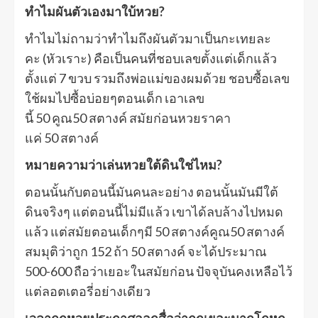
ทำไมผันตัวเองมาใบ้หวย
?
ทำไมไม่ถามว่าทำไมถึงผันตัวมาเป็นกะเทยละ
คะ (หัวเราะ) คือเป็นคนที่ชอบเลขตั้งแต่เด็กแล้ว
ตั้งแต่ 7 ขวบ รวมถึงพ่อแม่ของผมด้วย ชอบซื้อเลข
ใช้ผมไปซื้อบ่อยๆตอนเด็ก เอาเลข
นี้ 50 คูณ50 สตางค์ สมัยก่อนหวยราคา
แค่ 50 สตางค์
หมายความว่าเล่นหวยใต้ดินใช่ไหม?
ตอนนั้นกับตอนนี้มันคนละอย่าง ตอนนั้นมันมีใต้
ดินจริงๆ แต่ตอนนี้ไม่มีแล้ว เขาได้ลบล้างไปหมด
แล้ว แต่สมัยตอนเด็กๆมี 50 สตางค์คูณ50 สตางค์
สมมุติว่าถูก 152 ถ้า 50 สตางค์ จะได้ประมาณ
500-600 ถือว่าเยอะในสมัยก่อน ปัจจุบันคงเหลือไว้
แต่ลอตเตอรี่อย่างเดียว
เวลาถูกหวยประกาศออกสื่อว่าถูกเยอะมากโกหก