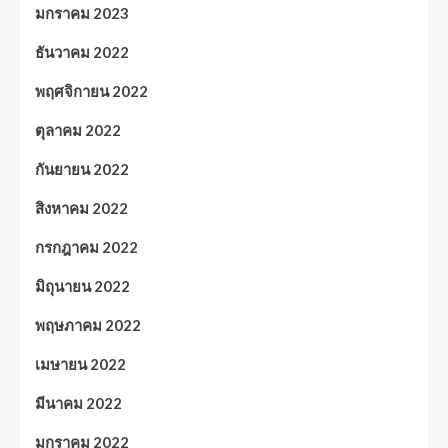
มกราคม 2023
ธันวาคม 2022
พฤศจิกายน 2022
ตุลาคม 2022
กันยายน 2022
สิงหาคม 2022
กรกฎาคม 2022
มิถุนายน 2022
พฤษภาคม 2022
เมษายน 2022
มีนาคม 2022
มกราคม 2022