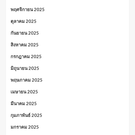
พฤศจิกายน 2025
ตุลาคม 2025
กันยายน 2025
สิงหาคม 2025
กรกฎาคม 2025
มิถุนายน 2025
พฤษภาคม 2025
เมษายน 2025
มีนาคม 2025
กุมภาพันธ์ 2025
มกราคม 2025