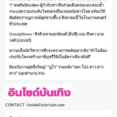
า” ขนทัพนักแสดง-ผู้กำกับชาวจีนร่วมเดินพรมแดง ตอกย้ำ
กระแสความประทับใจส่งตรงถึงแฟนหนังชาวไทย พร้อมให้
สัมผัสปรากฏการณ์สุดซาบซึ้ง 6 สิงหาคมนี้ ในโรงภาพยนตร์
ทั่วประเทศ
GossipNews : คีรติ มหาพฤกษ์พงศ์ (ยิปซี) และ พีรดา นาม
วงศ์ (เปเปอร์)
ความเห็นนักวิชาการที่กระทรวงการคลังอยากฟัง “ทำไมต้อง
เร่งปรับโครงสร้างภาษีบุหรี่ให้เป็นอัตราเดียวทันที”
ย้อนวันวานสุดยิ่งใหญ่! “นูโว” รวมพลัง “เสก-โป่ง-สาว สาว
สาว” ปลุกตำนาน 90s
CONTACT : InsideEntertain.com