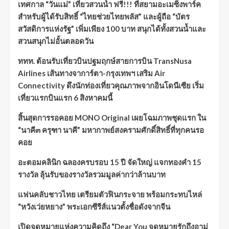
เทศกาล “วันแม่” เที่ยวสวนน้ำ ฟรี!!! ที่สยามอะเมซิ่งพาร์ค
สำหรับผู้ได้รับสิทธิ์ “ไทยช่วยไทยพลัส” และผู้ถือ “บัตร
สวัสดิการแห่งรัฐ” เพิ่มเพียง 100 บาท สนุกได้ทั้งสวนน้ำและ
สวนสนุกไม่อั้นตลอดวัน
ททท. ต้อนรับเที่ยวบินปฐมฤกษ์สายการบิน TransNusa
Airlines เส้นทางจาการ์ตา-กรุงเทพฯ เสริม Air
Connectivity ดึงนักท่องเที่ยวคุณภาพจากอินโดนีเซีย เริ่ม
เที่ยวแรกบินแรก 6 สิงหาคมนี้
สิ้นสุดการรอคอย MONO Original เผยโฉมภาพชุดแรก ใน
“นาคี๓ ครุฑา นาคี” มหากาพย์สงครามศักดิ์สิทธิ์ที่ทุกคนรอ
คอย
อะตอมคลินิก ฉลองครบรอบ 15 ปี จัดใหญ่ แจกทองคำ 15
รางวัล ลุ้นรับของรางวัลรวมมูลค่ากว่าล้านบาท
แฟนคลับชาวไทย เตรียมตัวฟินกระจาย พร้อมกระทบไหล่
“หวังเว่ยหยาง” พระเอกซีรีส์แนวตั้งชื่อดังจากจีน
เปิดจดหมายแห่งความคิดถึง “Dear You จดหมายรักถึงอาม่