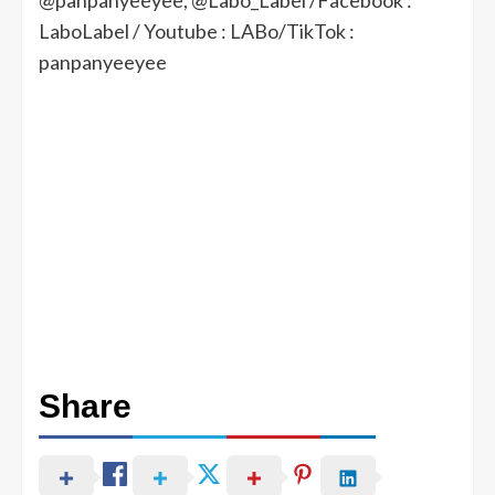
@panpanyeeyee, @Labo_Label /Facebook :
LaboLabel / Youtube : LABo/TikTok :
panpanyeeyee
Share