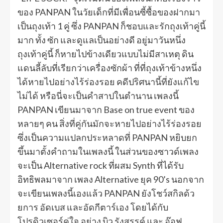
ของ PANPAN ในวัยเด็กที่มีเพื่อนซี้ซื้อของฝากมา
เป็นถุงเท้า 1 คู่ ซึ่ง PANPAN ก็ชอบและรักถุงเท้าคู่นี้
มาก ทั้ง ซัก และดูแลเป็นอย่างดี อยู่มาวันหนึ่ง
ถุงเท้าคู่นี้ ก็หายไปข้างเดียวแบบไม่มีสาเหตุ ดิน
แดนลี้ลับที่เรียกว่าเครื่องซักผ้า ที่ที่ถุงเท้าข้างหนึ่ง
ได้หายไปอย่างไร้ร่องรอย คดีปริศนานี้ที่ยังแก้ไข
ไม่ได้ หรือนี่จะเป็นคำสาปในตำนาน เพลงนี้
PANPAN เขียนมาจาก Base on true event ของ
หลายๆ คน สิ่งที่คู่กันมักจะหายไปอย่างไร้ร่องรอย
ซึ่งเป็นความแปลกประหลาดที่ PANPAN หยิบยก
ขึ้นมาตั้งคำถามในเพลงนี้ ในส่วนของซาวด์เพลง
จะเป็น Alternative rock ที่ผสม Synth ที่ได้รับ
อิทธิพลมาจาก เพลง Alternative ยุค 90’s นอกจาก
จะเขียนเพลงนี้เองแล้ว PANPAN ยังโชว์สกิลด้ว
ยการ อัดเบส และอัดกีตาร์เอง โดยได้กับ
โปรดิวเซอร์คู่ใจ อย่าง บิว รังสรรค์ และ อ๊อฟ