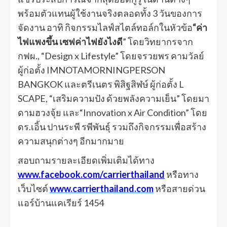
พร้อมตัวแทนผู้ใช้งานจริงตลอดทั้ง 3 วันของการ
จัดงาน อาทิ กิจกรรมไลฟ์สไตล์ทอล์กในหัวข้อ
“ค่า
ไฟแพงขึ้น เซฟค่าไฟยังไงดี
” โดยวิทยากรจาก
กฟผ., “Design x Lifestyle” โดยจรวยพร คามวัลย์
ผู้ก่อตั้ง IMNOTAMORNINGPERSON
BANGKOK และตรีเนตร พิสิฐสิฬษ์ ผู้ก่อตั้ง L
SCAPE, “เสริมความปัง ด้วยพลังความเย็น” โดยมา
ดามฮวงจุ้ย และ“Innovation x Air Condition” โดย
ดร.เอิ้น ปานระพี รพีพันธุ์ รวมถึงกิจกรรมเพื่อสร้าง
ความสนุกต่างๆ อีกมากมาย
สอบถามรายละเอียดเพิ่มเติมได้ทาง
www.facebook.com/carrierthailand
หรือทาง
เว็บไซต์
www.carrierthailand.com
หรือสายด่วน
แอร์บ้านแคเรียร์ 1454