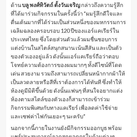
ด้าน
บลู พงศ์ทิวัตถ์ ตั้งวันเจริญ
กล่าวถึงความรู้สึก
ที่ได้มาร่วมกิจกรรมในครั้งนี้ว่า “ผมรู้สึกดีใจและ
ตื่นเต้นมากที่ได้ร่วมเป็นส่วนหนึ่งของมหกรรมการ
เฉลิมฉลองครอบรอบ 120 ปีของแอร์แคเรียร์ใน
ประเทศไทย ซึ่งโดยส่วนตัวแล้วผมชื่นชอบการ
แต่งบ้านในสไตล์สนุกสนาน เน้นสีสัน และเป็นตัว
ของตัวเองอยู่แล้ว ดังนั้นแอร์แคเรียร์ถือว่าตอบ
โจทย์ความต้องการของผมมากๆ ทั้งดีไซน์ที่โดด
เด่น สวยงาม รวมถึงสามารถเปลี่ยนหน้ากากผ้าให้
เป็นลวดลายหรือสีที่เราต้องการได้ทันที ซึ่งทำให้
ห้องดูมีมิติขึ้นด้วย ดังนั้นแฟนๆ ที่สนใจอยากแต่ง
ห้องตามสไตล์ของตัวเองก็สามารถเข้าร่วม
กิจกรรมพิเศษกับทางแคเรียร์ เพื่อลดค่าใช้จ่าย
และเซฟค่าไฟกันเยอะๆ นะครับ”
นอกจากนี้ภายในงานยังมีกิจกรรมออกบูธ พร้อม
แชร์ประสบการณ์จากสุดยอดกูรูในด้านต่างๆ