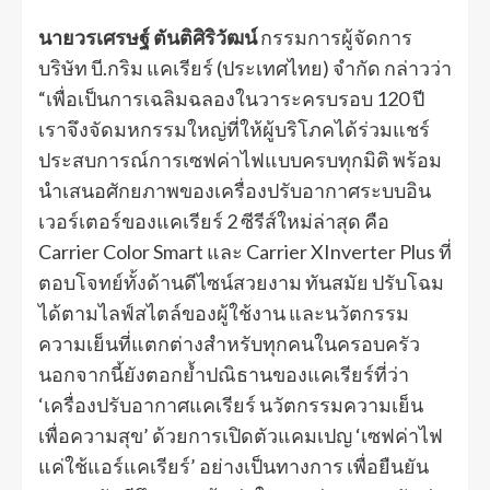
นายวรเศรษฐ์ ตันติศิริวัฒน์
กรรมการผู้จัดการ
บริษัท บี.กริม แคเรียร์ (ประเทศไทย) จำกัด กล่าวว่า
“เพื่อเป็นการเฉลิมฉลองในวาระครบรอบ 120 ปี
เราจึงจัดมหกรรมใหญ่ที่ให้ผู้บริโภคได้ร่วมแชร์
ประสบการณ์การเซฟค่าไฟแบบครบทุกมิติ พร้อม
นำเสนอศักยภาพของเครื่องปรับอากาศระบบอิน
เวอร์เตอร์ของแคเรียร์ 2 ซีรีส์ใหม่ล่าสุด คือ
Carrier Color Smart และ Carrier XInverter Plus ที่
ตอบโจทย์ทั้งด้านดีไซน์สวยงาม ทันสมัย ปรับโฉม
ได้ตามไลฟ์สไตล์ของผู้ใช้งาน และนวัตกรรม
ความเย็นที่แตกต่างสำหรับทุกคนในครอบครัว
นอกจากนี้ยังตอกย้ำปณิธานของแคเรียร์ที่ว่า
‘เครื่องปรับอากาศแคเรียร์ นวัตกรรมความเย็น
เพื่อความสุข’ ด้วยการเปิดตัวแคมเปญ ‘เซฟค่าไฟ
แค่ใช้แอร์แคเรียร์’ อย่างเป็นทางการ เพื่อยืนยัน