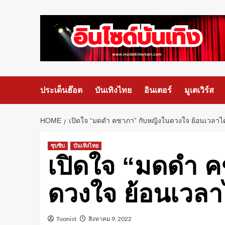
ประเด็นฮ๊อต
บันเทิงไทย
อินเตอร์
มูเตเวิร์ส
HOME
เปิดใจ “มดดำ คชาภา” กับหญิงในดวงใจ ย้อนเวลาได
ซุบซิบ
บันเทิงไทย
เปิดใจ “มดดำ ค
ดวงใจ ย้อนเวลา
Toonist
สิงหาคม 9, 2022