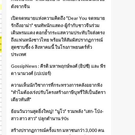
ดังจากจีน
เปิดจดหมายแห่งความคิดถึง “Dear You จดหมาย
รักถึงอาม่า” ขนทัพนักแสดง-ผู้กำกับชาวจีนร่วม
เดินพรมแดง ตอกย้ำกระแสความประทับใจส่งตรง
ถึงแฟนหนังชาวไทย พร้อมให้สัมผัสปรากฏการณ์
สุดซาบซึ้ง 6 สิงหาคมนี้ ในโรงภาพยนตร์ทั่ว
ประเทศ
GossipNews : คีรติ มหาพฤกษ์พงศ์ (ยิปซี) และ พีร
ดา นามวงศ์ (เปเปอร์)
ความเห็นนักวิชาการที่กระทรวงการคลังอยากฟัง
“ทำไมต้องเร่งปรับโครงสร้างภาษีบุหรี่ให้เป็นอัตรา
เดียวทันที”
ย้อนวันวานสุดยิ่งใหญ่! “นูโว” รวมพลัง “เสก-โป่ง-
สาว สาว สาว” ปลุกตำนาน 90s
สร้างปรากฏการณ์ครั้งแรก มหาชนกว่า 3,000 คน