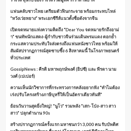
แฟนคลับชาวไทย เตรียมตัวฟินกระจาย พร้อมกระทบไหล่
“หวังเว่ยหยาง” พระเอกซีรีส์แนวตั้งชื่อดังจากจีน
เปิดจดหมายแห่งความคิดถึง “Dear You จดหมายรักถึงอาม่
า” ขนทัพนักแสดง-ผู้กำกับชาวจีนร่วมเดินพรมแดง ตอกย้ำ
กระแสความประทับใจส่งตรงถึงแฟนหนังชาวไทย พร้อมให้
สัมผัสปรากฏการณ์สุดซาบซึ้ง 6 สิงหาคมนี้ ในโรงภาพยนตร์
ทั่วประเทศ
GossipNews : คีรติ มหาพฤกษ์พงศ์ (ยิปซี) และ พีรดา นาม
วงศ์ (เปเปอร์)
ความเห็นนักวิชาการที่กระทรวงการคลังอยากฟัง “ทำไมต้อง
เร่งปรับโครงสร้างภาษีบุหรี่ให้เป็นอัตราเดียวทันที”
ย้อนวันวานสุดยิ่งใหญ่! “นูโว” รวมพลัง “เสก-โป่ง-สาว สาว
สาว” ปลุกตำนาน 90s
สร้างปรากฏการณ์ครั้งแรก มหาชนกว่า 3,000 คน รับบัพติศ