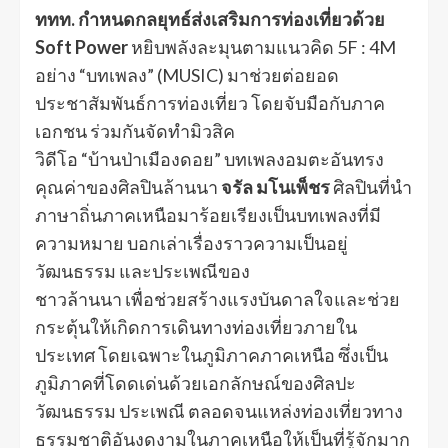
ททท. กำหนดกลยุทธ์ส่งเสริมการท่องเที่ยวด้วย
Soft Power
หยิบพลังละมุนตามแนวคิด 5F : 4M
อย่าง “บทเพลง” (MUSIC) มาช่วยต่อยอด
ประชาสัมพันธ์การท่องเที่ยว โดยจับมือกับภาค
เอกชน ร่วมกันจัดทำมิวสิค
วิดีโอ “บ้านป่าเมืองดอย” บทเพลงอมตะอันทรง
คุณค่าของศิลปินล้านนา
จรัล มโนเพ็ชร
ศิลปินที่นำ
ภาษาถิ่นภาคเหนือมาร้อยเรียงเป็นบทเพลงที่มี
ความหมาย บอกเล่าเรื่องราวความเป็นอยู่
วัฒนธรรม และประเพณีของ
ชาวล้านนา เพื่อช่วยสร้างแรงบันดาลใจและช่วย
กระตุ้นให้เกิดการเดินทางท่องเที่ยวภายใน
ประเทศ โดยเฉพาะในภูมิภาคภาคเหนือ ซึ่งเป็น
ภูมิภาคที่โดดเด่นด้วยเอกลักษณ์ของศิลปะ
วัฒนธรรม ประเพณี ตลอดจนแหล่งท่องเที่ยวทาง
ธรรมชาติอันงดงามในภาคเหนือให้เป็นที่รู้จักมาก