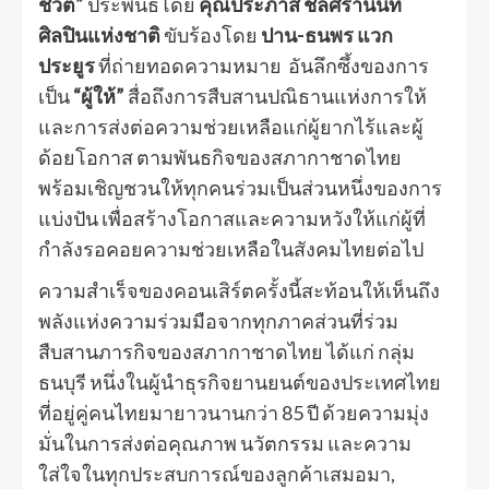
ชีวิต”
ประพันธ์โดย
คุณประภาส ชลศรานนท์
ศิลปินแห่งชาติ
ขับร้องโดย
ปาน-ธนพร แวก
ประยูร
ที่ถ่ายทอดความหมาย อันลึกซึ้งของการ
เป็น
“ผู้ให้”
สื่อถึงการสืบสานปณิธานแห่งการให้
และการส่งต่อความช่วยเหลือแก่ผู้ยากไร้และผู้
ด้อยโอกาส ตามพันธกิจของสภากาชาดไทย
พร้อมเชิญชวนให้ทุกคนร่วมเป็นส่วนหนึ่งของการ
แบ่งปัน เพื่อสร้างโอกาสและความหวังให้แก่ผู้ที่
กำลังรอคอยความช่วยเหลือในสังคมไทยต่อไป
ความสำเร็จของคอนเสิร์ตครั้งนี้สะท้อนให้เห็นถึง
พลังแห่งความร่วมมือจากทุกภาคส่วนที่ร่วม
สืบสานภารกิจของสภากาชาดไทย ได้แก่ กลุ่ม
ธนบุรี หนึ่งในผู้นำธุรกิจยานยนต์ของประเทศไทย
ที่อยู่คู่คนไทยมายาวนานกว่า 85 ปี ด้วยความมุ่ง
มั่นในการส่งต่อคุณภาพ นวัตกรรม และความ
ใส่ใจในทุกประสบการณ์ของลูกค้าเสมอมา,