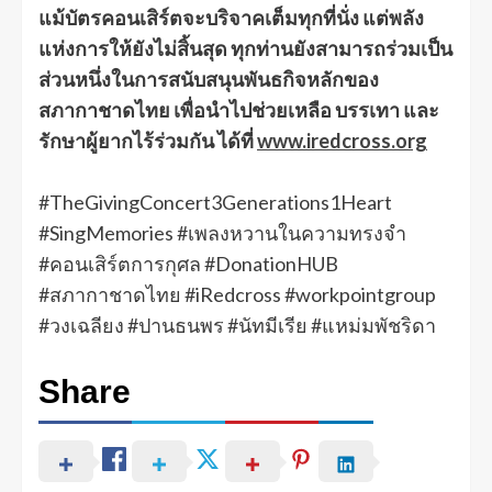
แม้บัตรคอนเสิร์ตจะบริจาคเต็มทุกที่นั่ง แต่พลัง
แห่งการให้ยังไม่สิ้นสุด ทุกท่านยังสามารถร่วมเป็น
ส่วนหนึ่งในการสนับสนุนพันธกิจหลักของ
สภากาชาดไทย เพื่อนำไปช่วยเหลือ บรรเทา และ
รักษาผู้ยากไร้ร่วมกัน ได้ที่
www.iredcross.org
#TheGivingConcert3Generations1Heart
#SingMemories #เพลงหวานในความทรงจำ
#คอนเสิร์ตการกุศล #DonationHUB
#สภากาชาดไทย #iRedcross #workpointgroup
#วงเฉลียง #ปานธนพร #นัทมีเรีย #แหม่มพัชริดา
Share