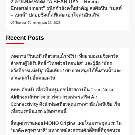
2 ค่ายเพลงชื่อดัง “A BEAR DAY – Rising
Entertainment” ผนึกกำลังครั้งสำคัญ ส่งศิลปิน “เบสท์
– เบลล์” ปล่อยซิงเกิ้ลพิเศษ เอาใจคนอินเลิฟ
Toonist
กรกฎาคม 31, 2026
Recent Posts
เทศกาล “วันแม่” เที่ยวสวนน้ำ ฟรี!!! ที่สยามอะเมซิ่งพาร์ค
สำหรับผู้ได้รับสิทธิ์ “ไทยช่วยไทยพลัส” และผู้ถือ “บัตร
สวัสดิการแห่งรัฐ” เพิ่มเพียง 100 บาท สนุกได้ทั้งสวนน้ำและ
สวนสนุกไม่อั้นตลอดวัน
ททท. ต้อนรับเที่ยวบินปฐมฤกษ์สายการบิน TransNusa
Airlines เส้นทางจาการ์ตา-กรุงเทพฯ เสริม Air
Connectivity ดึงนักท่องเที่ยวคุณภาพจากอินโดนีเซีย เริ่ม
เที่ยวแรกบินแรก 6 สิงหาคมนี้
สิ้นสุดการรอคอย MONO Original เผยโฉมภาพชุดแรก ใน
“นาคี๓ ครุฑา นาคี” มหากาพย์สงครามศักดิ์สิทธิ์ที่ทุกคนรอ