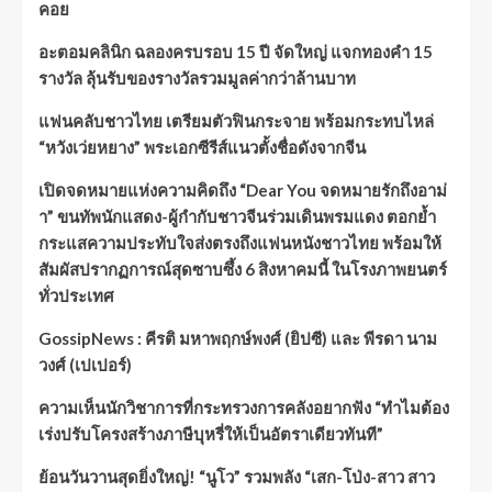
คอย
อะตอมคลินิก ฉลองครบรอบ 15 ปี จัดใหญ่ แจกทองคำ 15
รางวัล ลุ้นรับของรางวัลรวมมูลค่ากว่าล้านบาท
แฟนคลับชาวไทย เตรียมตัวฟินกระจาย พร้อมกระทบไหล่
“หวังเว่ยหยาง” พระเอกซีรีส์แนวตั้งชื่อดังจากจีน
เปิดจดหมายแห่งความคิดถึง “Dear You จดหมายรักถึงอาม่
า” ขนทัพนักแสดง-ผู้กำกับชาวจีนร่วมเดินพรมแดง ตอกย้ำ
กระแสความประทับใจส่งตรงถึงแฟนหนังชาวไทย พร้อมให้
สัมผัสปรากฏการณ์สุดซาบซึ้ง 6 สิงหาคมนี้ ในโรงภาพยนตร์
ทั่วประเทศ
GossipNews : คีรติ มหาพฤกษ์พงศ์ (ยิปซี) และ พีรดา นาม
วงศ์ (เปเปอร์)
ความเห็นนักวิชาการที่กระทรวงการคลังอยากฟัง “ทำไมต้อง
เร่งปรับโครงสร้างภาษีบุหรี่ให้เป็นอัตราเดียวทันที”
ย้อนวันวานสุดยิ่งใหญ่! “นูโว” รวมพลัง “เสก-โป่ง-สาว สาว