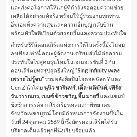
และส่งต่อโอกาสให้แก่ผู้ที่กำลังรอคอยความช่วย
เหลือได้อย่างแท้จริง พร้อมให้ผู้ร่วมงานทุกท่าน
อิ่มเอมทั้งความสุขและความอิ่มบุญ กลับบ้าน
พร้อมหัวใจที่เปี่ยมด้วยรอยยิ้มและความประทับใจ
สำหรับซีรีส์คอนเสิร์ตแห่งการให้ในครั้งนี้ยังไม่จบ
ลงเพียงเท่านี้ คณะผู้จัดงานเตรียมส่งไม้ต่อความ
ประทับใจไปสู่คนรุ่นใหม่ในเจเนอเรชันที่ 3 กับ
คอนเสิร์ตบทสรุปสุดยิ่งใหญ่
“Sing Infinity เพลง
เพราะไม่รู้จบ”
รวมพลังศิลปินไอดอล Gen Y และ
Gen Z นำโดย
นุนิว ชวรินทร์, เติ้ล-มติมันท์, เฟิร์ส
วัน วรรณกร, เบนซ์ ข้าวขวัญ, อิ๊น มาธวี
และแชมป์
ชิงช้าสวรรค์จากโรงเรียนหล่มเก่าพิทยาคม
จังหวัดเพชรบูรณ์ โดยมีกำหนดการจัดงานขึ้นใน
วันที่ 24 ตุลาคม 2569 นี้ ซึ่งบัตรคอนเสิร์ตได้รับ
บริจาคเต็มแล้วทุกที่นั่งเรียบร้อยแล้ว