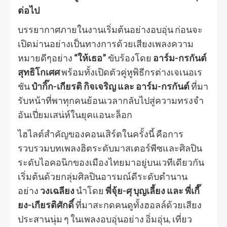
ต่อไป
บรรยากาศภายในงานเริ่มต้นอย่างอบอุ่น ก่อนจะ
เปิดม่านอย่างเป็นทางการด้วยเสียงเพลงความ
หมายดีๆอย่าง
“ให้เธอ”
ขับร้องโดย
อาร์ม-กรกันต์
สุทธิโกเศศ
พร้อมทั้งเปิดตัวคู่หูพิธีกรต่างเจเนอเร
ชัน
ป๋ากิ๊ก-เกียรติ กิจเจริญ และ อาร์ม-กรกันต์
ที่มา
รับหน้าที่พาทุกคนย้อนเวลากลับไปสู่ความทรงจำ
อันเปี่ยมเสน่ห์ในยุคแอนะล็อก
ไฮไลต์สำคัญของคอนเสิร์ตในครั้งนี้ คือการ
รวบรวมบทเพลงฮิตระดับมาสเตอร์พีซและศิลปิน
ระดับไอคอนิกของเมืองไทยมาอยู่บนเวทีเดียวกัน
เริ่มต้นด้วยกลุ่มศิลปินอารมณ์ดีระดับตำนาน
อย่าง
วงเฉลียง
นำโดย
พี่จุ้ย-ศุ บุญเลี้ยง และ พี่เกี๊
ยง-เกียรติศักดิ์
ที่มาสะกดคนดูทั้งฮอลล์ด้วยเสียง
ประสานนุ่ม ๆ ในเพลงอบอุ่นอย่าง อิ่มอุ่น, เที่ยว