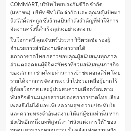
COMMART, บริษัท ไทยประกันชีวิต จำกัด
(มหาชน), บริษัท ซีทโบ๊ต จำกัด และ คุณหญิงปัทมา
ลีสวัสดิ์ตระกูล ซึ่งล้วนเป็นกำลังสำคัญที่ทำให้การ
จัดงานครั้งนี้สำเร็จลุล่วงอย่างงดงาม
ในโอกาสนี้ คุณจันทร์ประภา วิชิตชลชัย รองผู้
อำนวยการสำนักงานจัดหารายได้
สภากาชาดไทย กล่าวขอบคุณผู้สนับสนุนทุกภาค
ส่วน ตลอดจนผู้มีจิตศรัทธาที่ร่วมสนับสนุนภารกิจ
ของสภากาชาดไทยผ่านการเข้าชมคอนเสิร์ต โดย
รายได้จากการจัดงานจะนำไปช่วยเหลือผู้ยากไร้
ผู้ด้อยโอกาส และผู้ประสบความเดือดร้อน ตาม
พันธกิจด้านมนุษยธรรมของสภากาชาดไทย เสียง
เพลงจึงไม่ได้มอบเพียงความสุข ความประทับใจ
และความทรงจำอันงดงามให้แก่ผู้ชมเท่านั้น หาก
ยังเป็นอีกหนึ่งบทพิสูจน์ว่า “พลังแห่งการให้” ของ
ทุกคน สามารถหลอมรวมเป็นพลังแห่งความหวัง