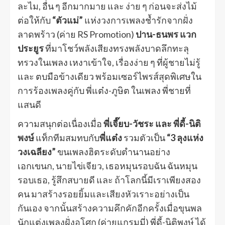
ละไม, อื่น ๆ อีกมากมาย และ ง่าย ๆ ก่อนจะส่งไม้
ต่อให้กับ
“ตัวแม่”
แห่งวงการเพลงช้ำรักจากฝั่ง
ลาดพร้าว (ค่าย RS Promotion)
ปาน-ธนพร แวก
ประยูร
ที่มาโชว์พลังเสียงทรงพลังบาดลึกทะลุ
ทรวงในเพลง เหงาเข้าใจ, เรื่องง่าย ๆ ที่ผู้ชายไม่รู้
และ ตบมือข้างเดียว พร้อมเซอร์ไพรส์สุดพิเศษใน
การร้องเพลงคู่กับ พี่แต๋ง-ภูษิต ในเพลง พี่ชายที่
แสนดี
ความสนุกต่อเนื่องเมื่อ
พี่เจี๊ยบ-วัชระ และ พี่ดี้-นิติ
พงษ์
แท็กทีมสมทบกับ
พี่แต๋ง
รวมตัวเป็น
“3 ลุงแห่ง
วงเฉลียง”
ขนเพลงฮิตระดับตำนานอย่าง
เอกเขนก, นายไข่เจียว, เธอหมุนรอบฉัน ฉันหมุน
รอบเธอ, รู้สึกสบายดี และ ถ้าโลกนี้มีเราเพียงสอง
คน มาสร้างรอยยิ้มและเสียงหัวเราะอย่างเป็น
กันเอง จากนั้นสร้างความคึกคักอีกครั้งเมื่อขุนพล
นักแต่งเพลงฝั่งอโศก (ค่ายแกรมมี่) พี่ดี้-นิติพงษ์ ได้