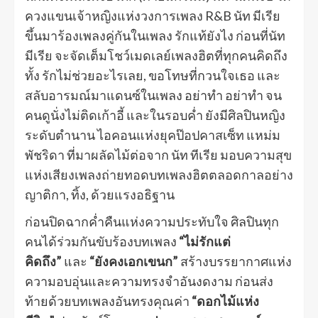
ควงแขนเจ้าหญิงแห่งวงการเพลง R&B นัท มีเรีย
ขึ้นมาร้องเพลงคู่กันในเพลง รักแท้ยังไง ก่อนที่นัท
มีเรีย จะจัดเต็มโชว์เมดเลย์เพลงฮิตที่ทุกคนคิดถึง
ทั้ง รักไม่ช่วยอะไรเลย, ขอโทษที่กวนใจเธอ และ
สลับอารมณ์มาแดนซ์ในเพลง อย่าทำ อย่าทำ จน
คนดูนั่งไม่ติดเก้าอี้ และในรอบค่ำ ยังมีศิลปินหญิง
ระดับตำนาน ไอคอนแห่งยุคป๊อปคาสเซ็ท แหม่ม
พัชริดา ที่มาผลัดไม้ต่อจาก นัท ทีเรีย มอบความสุข
แห่งเสียงเพลงถ่ายทอดบทเพลงฮิตตลอดกาลอย่าง
ญาติกา, ทิ้ง, ด้วยแรงอธิฐาน
ก่อนปิดฉากค่ำคืนแห่งความประทับใจ ศิลปินทุก
คนได้ร่วมกันขับร้องบทเพลง
“ไม่รักแต่
คิดถึง”
และ
“ยังคงเอกเขนก”
สร้างบรรยากาศแห่ง
ความอบอุ่นและความทรงจำอันงดงาม ก่อนส่ง
ท้ายด้วยบทเพลงอันทรงคุณค่า
“ดอกไม้แห่ง