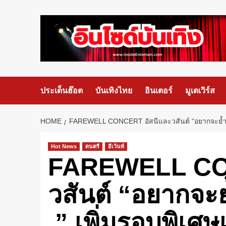
ประเด็นฮ๊อต
บันเทิงไทย
อินเตอร์
มูเตเวิร์ส
HOME
FAREWELL CONCERT อัสนีและวสันต์ “อยากจะย้ำ ชัดๆ 
Hot News
ดนตรี
อีเว้นท์
FAREWELL CON
วสันต์ “อยากจะย้
.” เพิ่มรอบพิเศษ