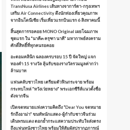
TransNusa Airlines เส้นทางจาการ์ตา-กรุงเทพฯ
เสริม Air Connectivity ดึงนักท่องเที่ยวคุณภาพ
จากอินโดนีเซีย เริ่มเที่ยวแรกบินแรก 6 สิงหาคมนี้
สิ้นสุดการรอคอย MONO Original เผยโฉมภาพ
ชุดแรก ใน “นาคี๓ ครุฑา นาคี” มหากาพย์สงคราม
ศักดิ์สิทธิ์ที่ทุกคนรอคอย
อะตอมคลินิก ฉลองครบรอบ 15 ปี จัดใหญ่ แจก
ทองคำ 15 รางวัล ลุ้นรับของรางวัลรวมมูลค่ากว่า
ล้านบาท
แฟนคลับชาวไทย เตรียมตัวฟินกระจาย พร้อม
กระทบไหล่ “หวังเว่ยหยาง” พระเอกซีรีส์แนวตั้งชื่อ
ดังจากจีน
เปิดจดหมายแห่งความคิดถึง “Dear You จดหมาย
รักถึงอาม่า” ขนทัพนักแสดง-ผู้กำกับชาวจีนร่วม
เดินพรมแดง ตอกย้ำกระแสความประทับใจส่งตรง
ถึงแฟนหนังชาวไทย พร้อมให้สัมผัสปรากฏการณ์