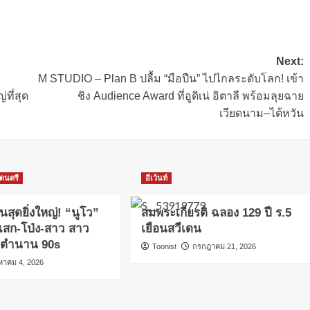
Next:
M STUDIO – Plan B ปลื้ม “มือปืน” ไปไกลระดับโลก! เข้า
ที่สุด
ชิง Audience Award ที่อูดิเน่ อิตาลี พร้อมลุยฉาย
เวียดนาม–ไต้หวัน
ดนตรี
อีเว้นท์
นสุดยิ่งใหญ่! “นูโว”
สมพระเกียรติ ฉลอง 129 ปี ร.5
เสก-โป่ง-สาว สาว
เยือนสวีเดน
กตำนาน 90s
Toonist
กรกฎาคม 21, 2026
งหาคม 4, 2026