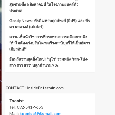
สุดซาบซึ้ง 6 สิงหาคมนี้ ในโรงภาพยนตร์ทั่ว
ประเทศ
GossipNews : คีรติ มหาพฤกษ์พงศ์ (ยิปซี) และ พีร
ดา นามวงศ์ (เปเปอร์)
ความเห็นนักวิชาการที่กระทรวงการคลังอยากฟัง
“ทำไมต้องเร่งปรับโครงสร้างภาษีบุหรี่ให้เป็นอัตรา
เดียวทันที”
ย้อนวันวานสุดยิ่งใหญ่! “นูโว” รวมพลัง “เสก-โป่ง-
สาว สาว สาว” ปลุกตำนาน 90s
CONTACT : InsideEntertain.com
Toonist
Tel . 092-541-9653
Mail :
toonist69@gmail.com