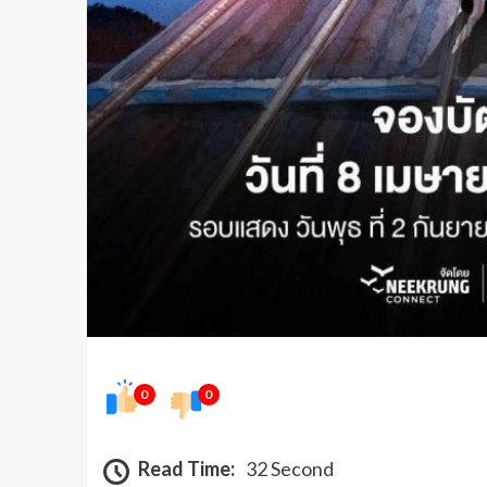
0
0
Read Time:
32 Second