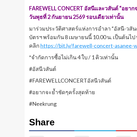
FAREWELL CONCERT อัสนีและวสันต์ “อยากจะย้ำ 
วันพุธที่ 2 กันยายน 2569 รอบเดียวเท่านั้น
มาร่วมประวัติศาสตร์แห่งการอำลา “อัสนี-วสัน
บัตรฯ พร้อมกัน 8 เมษายนนี้ 10.00 น. เป็นต้น
คลิก
https://bit.ly/farewell-concert-asanee-
*จำกัดการซื้อไม่เกิน 4 ใบ / 1 คิวเท่านั้น
#อัสนีวสันต์
#FAREWELLCONCERTอัสนีวสันต์
#อยากจะย้ำชัดๆครั้งสุดท้าย
#Neekrung
Share