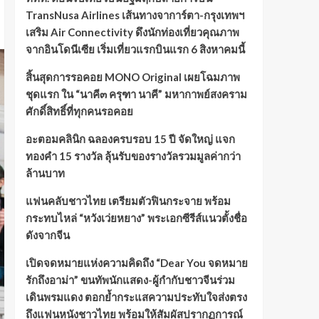
TransNusa Airlines เส้นทางจาการ์ตา-กรุงเทพฯ
เสริม Air Connectivity ดึงนักท่องเที่ยวคุณภาพ
จากอินโดนีเซีย เริ่มเที่ยวแรกบินแรก 6 สิงหาคมนี้
สิ้นสุดการรอคอย MONO Original เผยโฉมภาพ
ชุดแรก ใน “นาคี๓ ครุฑา นาคี” มหากาพย์สงคราม
ศักดิ์สิทธิ์ที่ทุกคนรอคอย
อะตอมคลินิก ฉลองครบรอบ 15 ปี จัดใหญ่ แจก
ทองคำ 15 รางวัล ลุ้นรับของรางวัลรวมมูลค่ากว่า
ล้านบาท
แฟนคลับชาวไทย เตรียมตัวฟินกระจาย พร้อม
กระทบไหล่ “หวังเว่ยหยาง” พระเอกซีรีส์แนวตั้งชื่อ
ดังจากจีน
เปิดจดหมายแห่งความคิดถึง “Dear You จดหมาย
รักถึงอาม่า” ขนทัพนักแสดง-ผู้กำกับชาวจีนร่วม
เดินพรมแดง ตอกย้ำกระแสความประทับใจส่งตรง
ถึงแฟนหนังชาวไทย พร้อมให้สัมผัสปรากฏการณ์