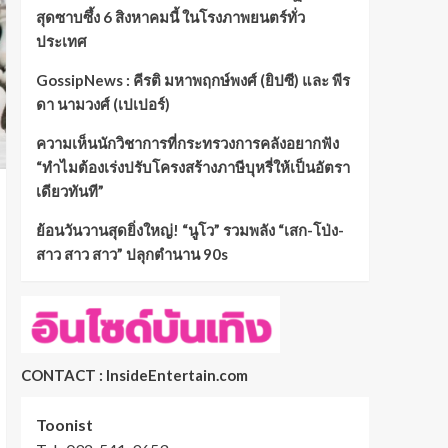
สุดซาบซึ้ง 6 สิงหาคมนี้ ในโรงภาพยนตร์ทั่ว
ประเทศ
GossipNews : คีรติ มหาพฤกษ์พงศ์ (ยิปซี) และ พีร
ดา นามวงศ์ (เปเปอร์)
ความเห็นนักวิชาการที่กระทรวงการคลังอยากฟัง
“ทำไมต้องเร่งปรับโครงสร้างภาษีบุหรี่ให้เป็นอัตรา
เดียวทันที”
ย้อนวันวานสุดยิ่งใหญ่! “นูโว” รวมพลัง “เสก-โป่ง-
สาว สาว สาว” ปลุกตำนาน 90s
CONTACT : InsideEntertain.com
Toonist