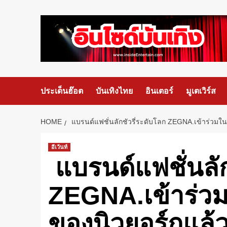
ประเด็นฮ๊อต
บันเทิงไทย
อินเตอร์
มูเตเวิร์ส
HOME
​​​ แบรนด์แฟชั่น​ลักชัวรี่ระดับโลก​ ZEGNA.เข้าร่วม
อีเว้นท์
​​​ แบรนด์แฟชั่น​ล
ZEGNA.เข้าร่วม
ของนิวยอร์กแล้ว