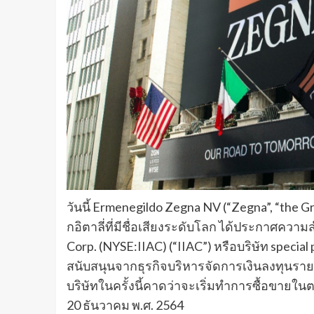
วันนี้ Ermenegildo Zegna NV (“Zegna”, “the G
กอิตาลี่ที่มีชื่อเสียงระดับโลก ได้ประกาศความส
Corp. (NYSE:IIAC) (“IIAC”) หรือบริษัท special 
สนับสนุนจากธุรกิจบริหารจัดการเงินลงทุนรายย
บริษัทในครั้งนี้คาดว่าจะเริ่มทำการซื้อขายในต
20 ธันวาคม พ.ศ. 2564