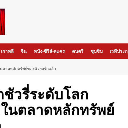
เกาหลี
จีน
หนัง-ซีรีส์-ละคร
ดนตรี
ซุบซิบ
เวทีประ
ในตลาดหลักทรัพย์ของนิวยอร์กแล้ว​
ักชัวรี่ระดับโลก​
ในตลาดหลักทรัพย์
​