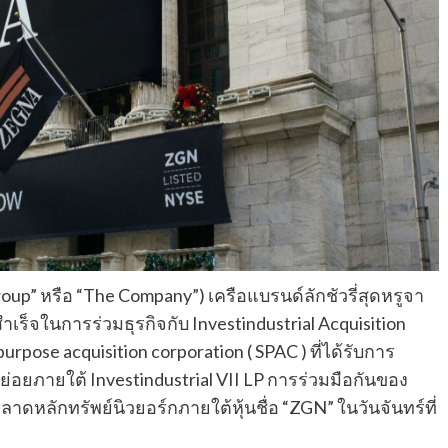
roup” หรือ “The Company”) เครือแบรนด์ลักชัวรี่สุดหรูจา
ำเร็จในการร่วมธุรกิจกับ Investindustrial Acquisition
purpose acquisition corporation ( SPAC ) ที่ได้รับการ
่อยภายใต้ Investindustrial VII LP การร่วมมือกันของ
ลาดหลักทรัพย์นิวยอร์กภายใต้หุ้นชื่อ “ZGN” ในวันจันทร์ที่