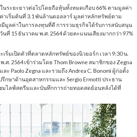
ทในระยะยาวต่อไปโดยถือหุ้นทั้งหมดเกือบ 66% ตามมูลค่า
เริ่มต้นที่ 3.1 พันล้านดอลลาร์ มูลค่าหลักทรัพย์ตาม
่ามีมูลค่าในการลงทุนที่ดี การรวมธุรกิจได้รับการสนับสนุน
่อวันที่ 15 ธันวาคม พ.ศ. 2564 ด้วยคะแนนเสียงมากกว่า 97%
ริ่มเปิดตัวที่ตลาดหลักทรัพย์ของนิวยอร์ก เวลา 9:30 น.
ม พ.ศ. 2564 เข้าร่วมโดย Thom Browne สมาชิกของ Zegna
aolo Zegna และรวมถึง Andrea C. Bonomi ผู้ก่อตั้ง
ปรึกษาด้านอุตสาหกรรมและ Sergio Ermotti ประธาน
ับชมไลฟ์สตรีมและบันทึกการถ่ายทอดสดย้อนหลังได้ที่