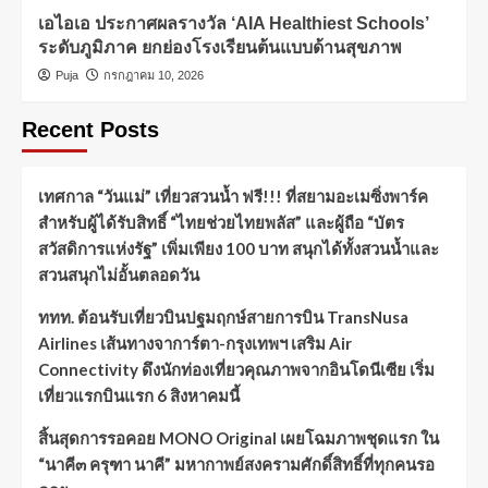
เอไอเอ ประกาศผลรางวัล ‘AIA Healthiest Schools’
ระดับภูมิภาค ยกย่องโรงเรียนต้นแบบด้านสุขภาพ
Puja
กรกฎาคม 10, 2026
Recent Posts
เทศกาล “วันแม่” เที่ยวสวนน้ำ ฟรี!!! ที่สยามอะเมซิ่งพาร์ค
สำหรับผู้ได้รับสิทธิ์ “ไทยช่วยไทยพลัส” และผู้ถือ “บัตร
สวัสดิการแห่งรัฐ” เพิ่มเพียง 100 บาท สนุกได้ทั้งสวนน้ำและ
สวนสนุกไม่อั้นตลอดวัน
ททท. ต้อนรับเที่ยวบินปฐมฤกษ์สายการบิน TransNusa
Airlines เส้นทางจาการ์ตา-กรุงเทพฯ เสริม Air
Connectivity ดึงนักท่องเที่ยวคุณภาพจากอินโดนีเซีย เริ่ม
เที่ยวแรกบินแรก 6 สิงหาคมนี้
สิ้นสุดการรอคอย MONO Original เผยโฉมภาพชุดแรก ใน
“นาคี๓ ครุฑา นาคี” มหากาพย์สงครามศักดิ์สิทธิ์ที่ทุกคนรอ