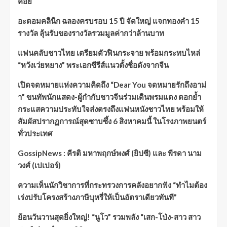
คอย
อะตอมคลินิก ฉลองครบรอบ 15 ปี จัดใหญ่ แจกทองคำ 15
รางวัล ลุ้นรับของรางวัลรวมมูลค่ากว่าล้านบาท
แฟนคลับชาวไทย เตรียมตัวฟินกระจาย พร้อมกระทบไหล่
“หวังเว่ยหยาง” พระเอกซีรีส์แนวตั้งชื่อดังจากจีน
เปิดจดหมายแห่งความคิดถึง “Dear You จดหมายรักถึงอาม่
า” ขนทัพนักแสดง-ผู้กำกับชาวจีนร่วมเดินพรมแดง ตอกย้ำ
กระแสความประทับใจส่งตรงถึงแฟนหนังชาวไทย พร้อมให้
สัมผัสปรากฏการณ์สุดซาบซึ้ง 6 สิงหาคมนี้ ในโรงภาพยนตร์
ทั่วประเทศ
GossipNews : คีรติ มหาพฤกษ์พงศ์ (ยิปซี) และ พีรดา นาม
วงศ์ (เปเปอร์)
ความเห็นนักวิชาการที่กระทรวงการคลังอยากฟัง “ทำไมต้อง
เร่งปรับโครงสร้างภาษีบุหรี่ให้เป็นอัตราเดียวทันที”
ย้อนวันวานสุดยิ่งใหญ่! “นูโว” รวมพลัง “เสก-โป่ง-สาว สาว