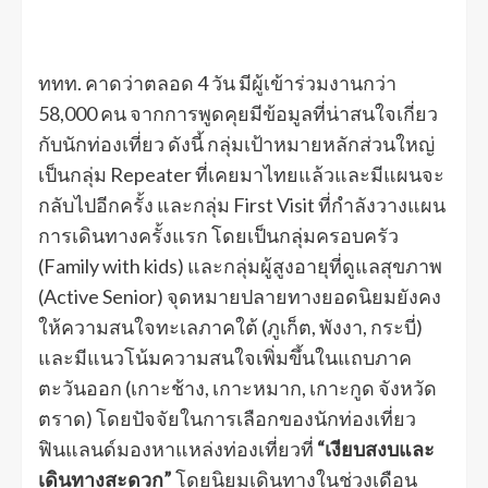
ททท. คาดว่าตลอด 4 วัน มีผู้เข้าร่วมงานกว่า
58,000 คน จากการพูดคุยมีข้อมูลที่น่าสนใจเกี่ยว
กับนักท่องเที่ยว ดังนี้ กลุ่มเป้าหมายหลักส่วนใหญ่
เป็นกลุ่ม Repeater ที่เคยมาไทยแล้วและมีแผนจะ
กลับไปอีกครั้ง และกลุ่ม First Visit ที่กำลังวางแผน
การเดินทางครั้งแรก โดยเป็นกลุ่มครอบครัว
(Family with kids) และกลุ่มผู้สูงอายุที่ดูแลสุขภาพ
(Active Senior) จุดหมายปลายทางยอดนิยมยังคง
ให้ความสนใจทะเลภาคใต้ (ภูเก็ต, พังงา, กระบี่)
และมีแนวโน้มความสนใจเพิ่มขึ้นในแถบภาค
ตะวันออก (เกาะช้าง, เกาะหมาก, เกาะกูด จังหวัด
ตราด) โดยปัจจัยในการเลือกของนักท่องเที่ยว
ฟินแลนด์มองหาแหล่งท่องเที่ยวที่
“เงียบสงบและ
เดินทางสะดวก”
โดยนิยมเดินทางในช่วงเดือน