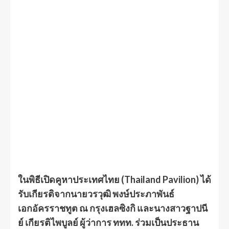
ในพิธีเปิดคูหาประเทศไทย (Thailand Pavilion) ได้
รับเกียรติจากนายวรวุฒิ พงษ์ประภาพันธ์
เอกอัครราชทูต ณ กรุงเฮลซิงกิ และนางสาวฐาปนี
ย์ เกียรติไพบูลย์ ผู้ว่าการ ททท. ร่วมเป็นประธาน