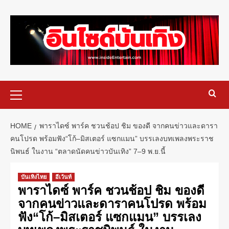
HOME
พาราไดซ์ พาร์ค ชวนช้อป ชิม ของดี จากคนข่าวและดารา
คนโปรด พร้อมฟัง“โก้–มิสเตอร์ แซกแมน” บรรเลงบทเพลงพระราช
นิพนธ์ ในงาน “ตลาดนัดคนข่าวบันเทิง” 7–9 พ.ย.นี้
บันเทิงไทย
อีเว้นท์
พาราไดซ์ พาร์ค ชวนช้อป ชิม ของดี
จากคนข่าวและดาราคนโปรด พร้อม
ฟัง“โก้–มิสเตอร์ แซกแมน” บรรเลง