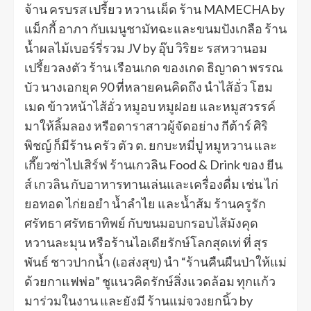
จ้าน ครบรส เปรี้ยว หวาน เผ็ด ร้าน MAMECHA by
แม็กกี้ อาภา กับเมนูชามัทฉะและขนมปังเกลือ ร้าน
น้ำผลไม้เบอร์รี่รวม JV by อุ๊บ วิริยะ รสหวานอม
เปรี้ยวลงตัว ร้าน เรือนเกด ของเกด ธิญาดา พรรณ
บัว นางเอกยุค 90 ที่หลายคนคิดถึง นำไส้อั่ว โฮม
เมด ข้าวหน้าไส้อั่ว หมูอบ หมูฝอย และหมูสวรรค์
มาให้ลิ้มลอง หรือดาราสาวผู้จัดอย่าง กีต้าร์ ศิริ
พิชญ์ ก็มีร้าน ครัว ตัว ต. ยกบะหมี่ปู หมูหวาน และ
เกี๊ยวซ่าไปเสิร์ฟ ร้านเกวลิน Food & Drink ของ ยีน
ส์ เกวลิน กับอาหารทานเล่นและเครื่องดื่ม เช่น ไก่
ยอทอด ไก่ยอยำ น้ำลำไย และน้ำส้ม ร้านครูรัก
ศรัทธา ศรัทธาทิพย์ กับขนมอบกรอบไส้มังคุด
หวานละมุน หรือร้านไอเดียรักษ์โลกสุดเท่ ที่ สุร
พันธ์ ชาวปากน้ำ (เอส่งสุข) นำ “ร้านคืนผืนป่าให้แม่
ด้วยกาแฟพ่อ” ชูแนวคิดรักษ์สิ่งแวดล้อม ทุกแก้ว
มาร่วมในงาน และยังมี ร้านแม่จวงยกนิ้ว by