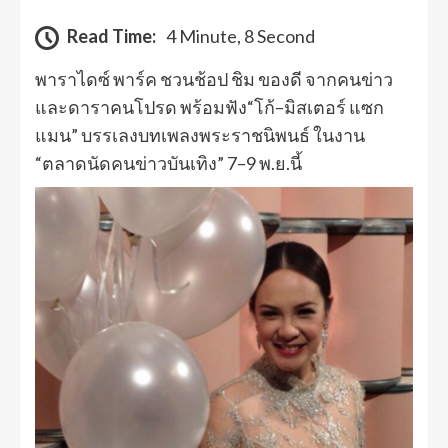
Read Time:
4 Minute, 8 Second
พาราไดซ์ พาร์ค ชวนช้อป ชิม ของดี จากคนข่าว
และดาราคนโปรด พร้อมฟัง“โก้–มิสเตอร์ แซก
แมน” บรรเลงบทเพลงพระราชนิพนธ์ ในงาน
“ตลาดนัดคนข่าวบันเทิง” 7–9 พ.ย.นี้