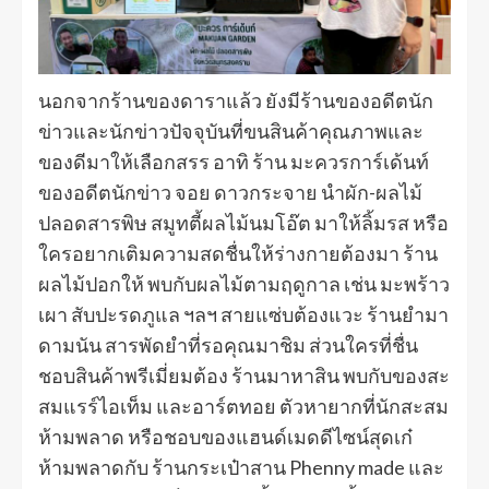
นอกจากร้านของดาราแล้ว ยังมีร้านของอดีตนัก
ข่าวและนักข่าวปัจจุบันที่ขนสินค้าคุณภาพและ
ของดีมาให้เลือกสรร อาทิ ร้าน มะควรการ์เด้นท์
ของอดีตนักข่าว จอย ดาวกระจาย นำผัก-ผลไม้
ปลอดสารพิษ สมูทตี้ผลไม้นมโอ๊ต มาให้ลิ้มรส หรือ
ใครอยากเติมความสดชื่นให้ร่างกายต้องมา ร้าน
ผลไม้ปอกให้ พบกับผลไม้ตามฤดูกาล เช่น มะพร้าว
เผา สับปะรดภูแล ฯลฯ สายแซ่บต้องแวะ ร้านยำมา
ดามนัน สารพัดยำที่รอคุณมาชิม ส่วนใครที่ชื่น
ชอบสินค้าพรีเมี่ยมต้อง ร้านมาหาสิน พบกับของสะ
สมแรร์ไอเท็ม และอาร์ตทอย ตัวหายากที่นักสะสม
ห้ามพลาด หรือชอบของแฮนด์เมดดีไซน์สุดเก๋
ห้ามพลาดกับ ร้านกระเป๋าสาน Phenny made และ