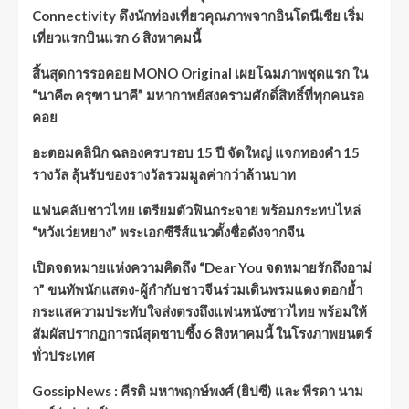
Connectivity ดึงนักท่องเที่ยวคุณภาพจากอินโดนีเซีย เริ่ม
เที่ยวแรกบินแรก 6 สิงหาคมนี้
สิ้นสุดการรอคอย MONO Original เผยโฉมภาพชุดแรก ใน
“นาคี๓ ครุฑา นาคี” มหากาพย์สงครามศักดิ์สิทธิ์ที่ทุกคนรอ
คอย
อะตอมคลินิก ฉลองครบรอบ 15 ปี จัดใหญ่ แจกทองคำ 15
รางวัล ลุ้นรับของรางวัลรวมมูลค่ากว่าล้านบาท
แฟนคลับชาวไทย เตรียมตัวฟินกระจาย พร้อมกระทบไหล่
“หวังเว่ยหยาง” พระเอกซีรีส์แนวตั้งชื่อดังจากจีน
เปิดจดหมายแห่งความคิดถึง “Dear You จดหมายรักถึงอาม่
า” ขนทัพนักแสดง-ผู้กำกับชาวจีนร่วมเดินพรมแดง ตอกย้ำ
กระแสความประทับใจส่งตรงถึงแฟนหนังชาวไทย พร้อมให้
สัมผัสปรากฏการณ์สุดซาบซึ้ง 6 สิงหาคมนี้ ในโรงภาพยนตร์
ทั่วประเทศ
GossipNews : คีรติ มหาพฤกษ์พงศ์ (ยิปซี) และ พีรดา นาม