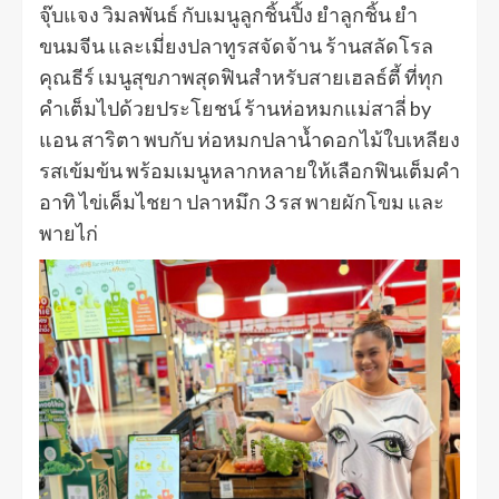
จุ๊บแจง วิมลพันธ์ กับเมนูลูกชิ้นปิ้ง ยำลูกชิ้น ยำ
ขนมจีน และเมี่ยงปลาทูรสจัดจ้าน ร้านสลัดโรล
คุณธีร์ เมนูสุขภาพสุดฟินสำหรับสายเฮลธ์ตี้ ที่ทุก
คำเต็มไปด้วยประโยชน์ ร้านห่อหมกแม่สาลี่ by
แอน สาริตา พบกับ ห่อหมกปลาน้ำดอกไม้ใบเหลียง
รสเข้มข้น พร้อมเมนูหลากหลายให้เลือกฟินเต็มคำ
อาทิ ไข่เค็มไชยา ปลาหมึก 3 รส พายผักโขม และ
พายไก่