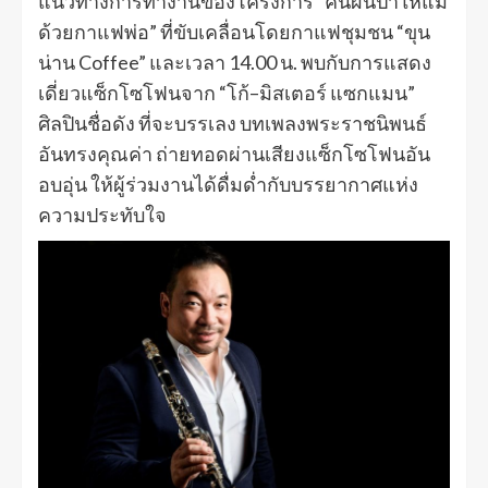
แนวทางการทำงานของโครงการ “คืนผืนป่าให้แม่
ด้วยกาแฟพ่อ” ที่ขับเคลื่อนโดยกาแฟชุมชน “ขุน
น่าน Coffee” และเวลา 14.00 น. พบกับการแสดง
เดี่ยวแซ็กโซโฟนจาก “โก้–มิสเตอร์ แซกแมน”
ศิลปินชื่อดัง ที่จะบรรเลง บทเพลงพระราชนิพนธ์
อันทรงคุณค่า ถ่ายทอดผ่านเสียงแซ็กโซโฟนอัน
อบอุ่น ให้ผู้ร่วมงานได้ดื่มด่ำกับบรรยากาศแห่ง
ความประทับใจ