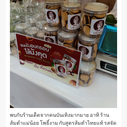
พบกับร้านเด็ดจากคนบันเทิงมากมาย อาทิ ร้าน
ส้มตำแม่น้อย โพธิ์งาม กับสูตรส้มตำไทยแท้ รสจัด