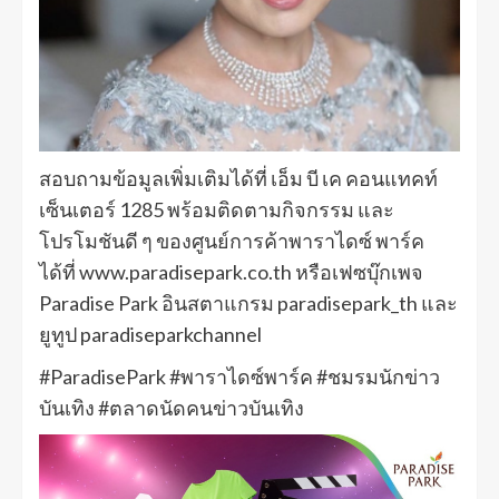
สอบถามข้อมูลเพิ่มเติมได้ที่ เอ็ม บี เค คอนแทคท์
เซ็นเตอร์ 1285 พร้อมติดตามกิจกรรม และ
โปรโมชันดี ๆ ของศูนย์การค้าพาราไดซ์ พาร์ค
ได้ที่ www.paradisepark.co.th หรือเฟซบุ๊กเพจ
Paradise Park อินสตาแกรม paradisepark_th และ
ยูทูป paradiseparkchannel
#ParadisePark #พาราไดซ์พาร์ค #ชมรมนักข่าว
บันเทิง #ตลาดนัดคนข่าวบันเทิง