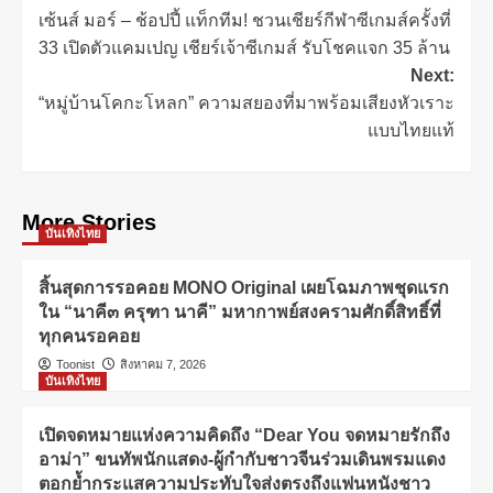
เซ้นส์ มอร์ – ช้อปปี้ แท็กทีม! ชวนเชียร์กีฬาซีเกมส์ครั้งที่
33 เปิดตัวแคมเปญ เชียร์เจ้าซีเกมส์ รับโชคแจก 35 ล้าน
Next:
“หมู่บ้านโคกะโหลก” ความสยองที่มาพร้อมเสียงหัวเราะ
แบบไทยแท้
More Stories
บันเทิงไทย
สิ้นสุดการรอคอย MONO Original เผยโฉมภาพชุดแรก
ใน “นาคี๓ ครุฑา นาคี” มหากาพย์สงครามศักดิ์สิทธิ์ที่
ทุกคนรอคอย
Toonist
สิงหาคม 7, 2026
บันเทิงไทย
เปิดจดหมายแห่งความคิดถึง “Dear You จดหมายรักถึง
อาม่า” ขนทัพนักแสดง-ผู้กำกับชาวจีนร่วมเดินพรมแดง
ตอกย้ำกระแสความประทับใจส่งตรงถึงแฟนหนังชาว