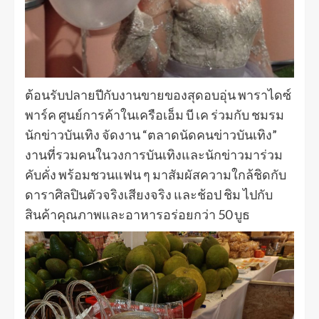
ต้อนรับปลายปีกับงานขายของสุดอบอุ่น พาราไดซ์
พาร์ค ศูนย์การค้าในเครือเอ็ม บี เค ร่วมกับ ชมรม
นักข่าวบันเทิง จัดงาน “ตลาดนัดคนข่าวบันเทิง”
งานที่รวมคนในวงการบันเทิงและนักข่าวมาร่วม
คับคั่ง พร้อมชวนแฟน ๆ มาสัมผัสความใกล้ชิดกับ
ดาราศิลปินตัวจริงเสียงจริง และช้อป ชิม ไปกับ
สินค้าคุณภาพและอาหารอร่อยกว่า 50 บูธ