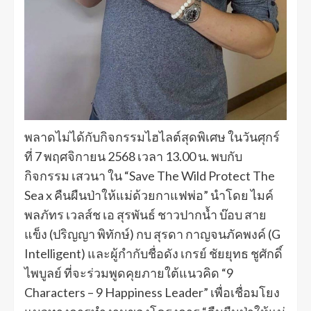
พลาดไม่ได้กับกิจกรรมไฮไลต์สุดพิเศษ ในวันศุกร์
ที่ 7 พฤศจิกายน 2568 เวลา 13.00 น. พบกับ
กิจกรรม เสวนา ใน “Save The Wild Protect The
Sea x คืนผืนป่าให้แม่ด้วยกาแฟพ่อ” นำโดย ไมค์
พลภัทร เวลส์ช เอ สุรพันธ์ ชาวปากน้ำ บ๊อบ สาย
แข็ง (ปริญญา พิทักษ์) กบ สุรดา กาญจนภัคพงค์ (G
Intelligent) และผู้กำกับชื่อดัง เกรย์ ชัยยุทธ ชูศักดิ์
ไพบูลย์ ที่จะร่วมพูดคุยภายใต้แนวคิด “9
Characters – 9 Happiness Leader” เพื่อเชื่อมโยง