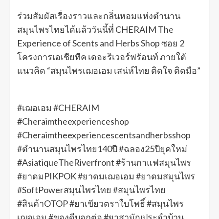
ร่วมสัมผัสเรื่องราวและกลิ่นหอมแห่งตำนาน
สมุนไพรไทยได้แล้ววันนี้ที่ CHERAIM The
Experience of Scents and Herbs Shop ซอย 2
โครงการเอเชียทีค เดอะริเวอร์ฟร้อนท์ ภายใต้
แนวคิด “สมุนไพรเฌอเอม เสน่ห์ไทย ติดใจ ติดมือ”
#เฌอเอม #CHERAIM
#Cheraimtheexperienceshop
#Cheraimtheexperiencescentsandherbsshop
#ตำนานสมุนไพรไทย140ปี #ฉลอง25ปียุคใหม่
#AsiatiqueTheRiverfront #ร้านกาแฟสมุนไพร
#ยาดมPIKPOK #ยาดมเฌอเอม #ยาดมสมุนไพร
#SoftPowerสมุนไพรไทย #สมุนไพรไทย
#สินค้าOTOP #ยาเขียวตราใบโพธิ์ #สมุนไพร
เฌอเอม #ของดีบอกต่อ #ยาสามัญประจำบ้าน