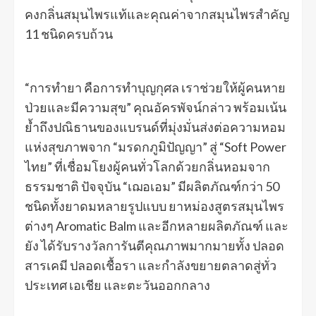
คงกลิ่นสมุนไพรแท้และคุณค่าจากสมุนไพรสำคัญ
11 ชนิดครบถ้วน
“การทำยา คือการทำบุญกุศล เราช่วยให้ผู้คนหาย
ป่วยและมีความสุข” คุณอัครพัจน์กล่าว พร้อมเน้น
ย้ำถึงปณิธานของแบรนด์ที่มุ่งมั่นส่งต่อความหอม
แห่งสุขภาพจาก “มรดกภูมิปัญญา” สู่ “Soft Power
ไทย” ที่เชื่อมโยงผู้คนทั่วโลกด้วยกลิ่นหอมจาก
ธรรมชาติ ปัจจุบัน “เฌอเอม” มีผลิตภัณฑ์กว่า 50
ชนิดทั้งยาดมหลายรูปแบบ ยาหม่องสูตรสมุนไพร
ต่างๆ Aromatic Balm และอีกหลายผลิตภัณฑ์ และ
ยัง ได้รับรางวัลการันตีคุณภาพมากมายทั้ง ปลอด
สารเคมี ปลอดเชื้อรา และกำลังขยายตลาดสู่ทั่ว
ประเทศ เอเชีย และตะวันออกกลาง