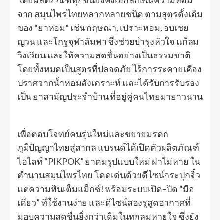
โดยผลิตภัณฑ์ทุกชิ้นยังคงเอกลักษณ์ความหอม
จาก สมุนไพรไทยหลากหลายชนิด ตามสูตรดั้งเดิม
ของ “ยาหอม” เช่น กฤษณา, เปราะหอม, อบเชย
ญวน และโกฐจุฬาลัมพา ซึ่งช่วยบำรุงหัวใจ แก้ลม
วิงเวียน และให้ความสดชื่นอย่างเป็นธรรมชาติ
โดยทั้งหมดเป็นสูตรที่ปลอดภัย ไร้การระคายเคือง
ปราศจากน้ำหอมสังเคราะห์ และได้รับการรับรอง
เป็น ยาสามัญประจำบ้าน ที่อยู่คู่คนไทยมายาวนาน
เพื่อตอบโจทย์คนรุ่นใหม่และขยายมรดก
ภูมิปัญญาไทยสู่สากล แบรนด์ได้เปิดตัวผลิตภัณฑ์
ไฮไลท์ “PIKPOK” ยาดมรูปแบบใหม่ ฝาไม่หาย ใน
ตำนานสมุนไพรไทย โดดเด่นด้วยดีไซน์กระปุกจิ๋ว
แต่ความฟินเต็มแม็กซ์! พร้อมระบบเปิด–ปิด “มือ
เดียว” ที่ใช้งานง่าย และดีไซน์สองรูสูดอากาศที่
มอบความสดชื่นยิ่งกว่าเดิมในทุกลมหายใจ ซึ่งยัง