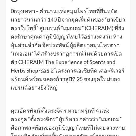
0กรุงเทพฯ – ตำนานแห่งสมุนไพรไทยที่ยืนหยัด
มายาวนานกว่า 140 ปี จากจุดเริ่มต้นของ “ยาเขียว
ตราใบโพธิ์” สู่แบรนด์ “เฌอเอม” (CHERAIM) ที่ยัง
คงรักษาคุณค่าภูมิปัญญาไทยไว้อย่างงดงาม ห้าง
หุ้นส่วนจำกัด จิสประพัจน์ ผู้ผลิตยาสมุนไพรตรา
“เฌอเอม” ได้สร้างปรากฏการณ์ใหม่ด้วยการเปิด
ตัว CHERAIM The Experience of Scents and
Herbs Shop ซอย 2 โครงการเอเชียทีค เดอะริเวอร์
ฟร้อนท์ พร้อมฉลองก้าวสู่ปีที่ 25 ของยุคใหม่ของ
แบรนด์อย่างยิ่งใหญ่
คุณอัครพัจน์ ตั้งตรงจิตร ทายาทรุ่นที่ 4 แห่ง
ตระกูล “ตั้งตรงจิตร” ผู้บริหาร กล่าวว่า “เฌอเอม”
คือภาพสะท้อนของภูมิปัญญาไทยที่ไม่เคยจางหาย