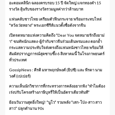
อะตอมคลินิก ฉลองครบรอบ 15 ปี จัดใหญ่ แจกทองคำ 15
รางวัล ลุ้นรับของรางวัลรวมมูลค่ากว่าล้านบาท
แฟนคลับชาวไทย เตรียมตัวฟินกระจาย พร้อมกระทบไหล่
“หวังเว่ยหยาง” พระเอกซีรีส์แนวตั้งชื่อดังจากจีน
เปิดจดหมายแห่งความคิดถึง “Dear You จดหมายรักถึงอาม่
า” ขนทัพนักแสดง-ผู้กำกับชาวจีนร่วมเดินพรมแดง ตอกย้ำ
กระแสความประทับใจส่งตรงถึงแฟนหนังชาวไทย พร้อมให้
สัมผัสปรากฏการณ์สุดซาบซึ้ง 6 สิงหาคมนี้ ในโรงภาพยนตร์
ทั่วประเทศ
GossipNews : คีรติ มหาพฤกษ์พงศ์ (ยิปซี) และ พีรดา นาม
วงศ์ (เปเปอร์)
ความเห็นนักวิชาการที่กระทรวงการคลังอยากฟัง “ทำไมต้อง
เร่งปรับโครงสร้างภาษีบุหรี่ให้เป็นอัตราเดียวทันที”
ย้อนวันวานสุดยิ่งใหญ่! “นูโว” รวมพลัง “เสก-โป่ง-สาว สาว
สาว” ปลุกตำนาน 90s